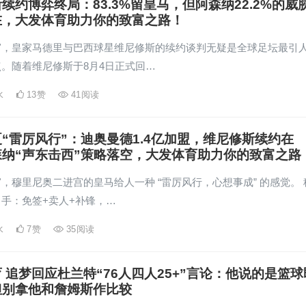
续约博弈终局：83.3%留皇马，但阿森纳22.2%的威
在，大发体育助力你的致富之路！
窗，皇家马德里与巴西球星维尼修斯的续约谈判无疑是全球足坛最引
。随着维尼修斯于8月4日正式回…
水
13
赞
41
阅读
“雷厉风行”：迪奥曼德1.4亿加盟，维尼修斯续约在
森纳“声东击西”策略落空，大发体育助力你的致富之路
，穆里尼奥二进宫的皇马给人一种 “雷厉风行，心想事成” 的感觉。 
手：免签+卖人+补锋，…
水
7
赞
35
阅读
 追梦回应杜兰特“76人四人25+”言论：他说的是篮球
但别拿他和詹姆斯作比较