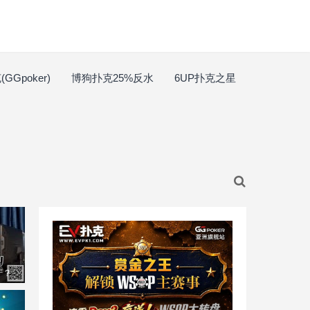
GGpoker)
博狗扑克25%反水
6UP扑克之星
产？
，