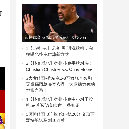
河
界
迈博体育 火箭出局后乌杜卡帅位解
析：合同细节曝光，下课为何不现实？
1
【EV扑克】记者“黑”进洗牌机，完
整曝光扑克作弊新方式
2
【扑克反水】德州扑克手牌对决：
Christian Christner vs. Chris Moore
3
大发体育-梁靖崑1-3不敌张本智和，
无缘福冈总决赛八强，大发助力你的
致富之路！
4
【扑克反水】德州扑克中小对子投
机Set所应该知道的一些知识
5
迈博体育 3连胜!伦纳德26分 文班两
双快船送马刺10连败