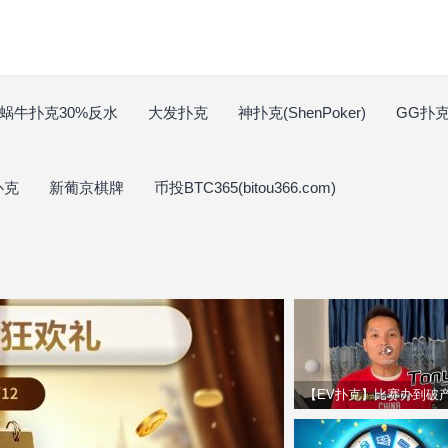
蜗牛扑克30%反水
大发扑克
神扑克(ShenPoker)
GG扑克(
扑克
新葡京棋牌
币投BTC365(bitou366.com)
【EV扑克】比赛办到破
扑克圈著名Overlay事件