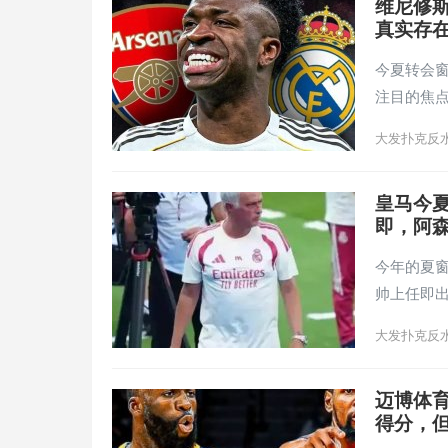
维尼修斯
真实存
今夏转会
注目的焦点
大发扑克反
皇马今夏
即，阿
今年的夏窗
帅上任即出
大发扑克反
迈博体育
得分，