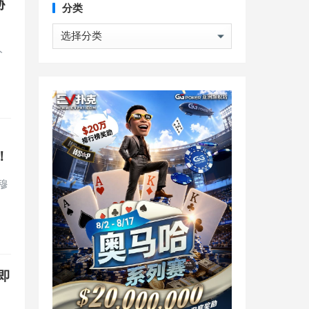
胁
分类
分
类
人
！
穆
即