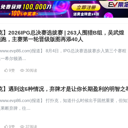
克】2026IPG总决赛选拔赛 | 263人围猎B组，吴武煌
万领跑，主赛第一轮晋级版图再添40人
www.evp86.com)报道】 8月4日，IPG总决赛选拔赛步入第三个赛程
元一希尔顿酒…
9
赞
30
阅读
扑克】遇到这6种情况，弃牌才是让你长期盈利的明智之
www.evp86.com)报道】 打扑克，知道什么时候出手固然重要，但知
该果断弃牌，往…
9
赞
37
阅读