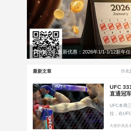
【EV扑克】最新优惠：2026年1/1-1/12新
最新文章
扑克
UFC 
直通冠
UFC本周
拉，在UF
大发扑克反