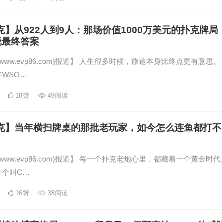
克】从922人到9人：那场价值1000万美元的扑克牌局
晓最终答案
www.evp86.com)报道】 人生很多时候，旅途本身比终点更有意思。
年WSO…
18
赞
49
阅读
扑克】当年横扫牌桌的那批老玩家，如今怎么连鱼都打不
www.evp86.com)报道】 每一个扑克老炮心里，都藏着一个黄金时代
一个叫C…
16
赞
38
阅读