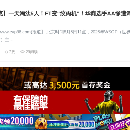
克】一天淘汰5人！FT变“绞肉机”！华裔选手AA惨遭
！
www.evp86.com)报道】 北京时间8月5日11点，2026年WSOP（世
赛）主…
7
赞
29
阅读