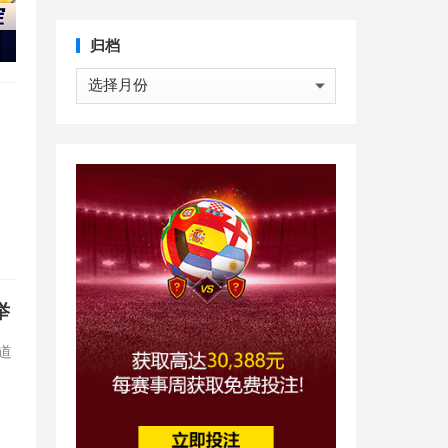
归档
归
档
举
道