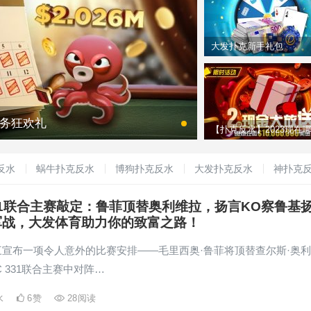
Hustler竟直接赖账不搞
大发扑克新手礼包
年任务狂欢礼
【扑克反水】2023现在
有网上德州扑克可以玩？
反水
蜗牛扑克反水
博狗扑克反水
大发扑克反水
神扑克
331联合主赛敲定：鲁菲顶替奥利维拉，扬言KO察鲁基
军战，大发体育助力你的致富之路！
三宣布一项令人意外的比赛安排——毛里西奥·鲁菲将顶替查尔斯·奥
C 331联合主赛中对阵…
水
6
赞
28
阅读