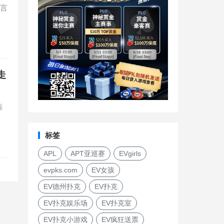
议言
走
选
标签
APL
APT亚巡赛
EVgirls
evpks.com
EV女孩
EV德州扑克
EV扑克
EV扑克娱乐场
EV扑克室
EV扑克小游戏
EV疯狂送票