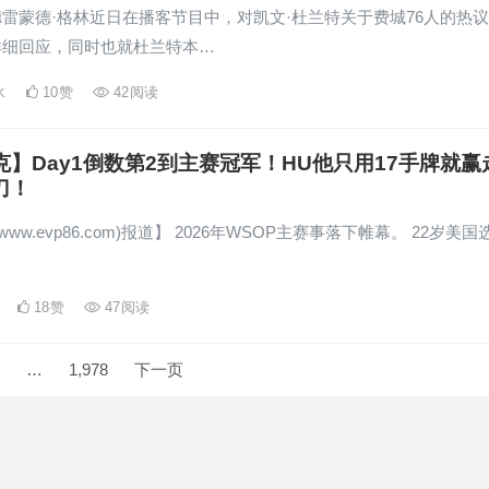
雷蒙德·格林近日在播客节目中，对凯文·杜兰特关于费城76人的热
详细回应，同时也就杜兰特本…
水
10
赞
42
阅读
克】Day1倒数第2到主赛冠军！HU他只用17手牌就赢
刀！
www.evp86.com)报道】 2026年WSOP主赛事落下帷幕。 22岁美国
…
18
赞
47
阅读
…
1,978
下一页