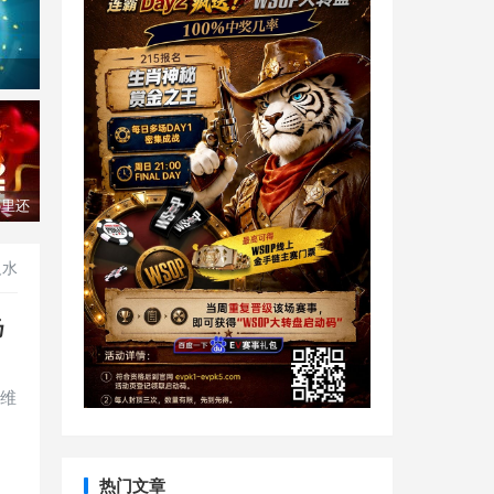
了！
哪里还
反水
扬
利维
热门文章