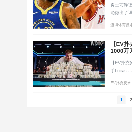
勇士前锋德
论做出了
迈博体育反
【EV扑
1000万
【EV扑克(
手Lucas 
EV扑克反水
文
1
2
章
导
航