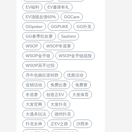
EV福利
EV邀请有礼
EV顶级反馈60%
GGCare
GGpoker
GGPUKE
GG扑克
GG春季狂欢赛
Sashimi
WSOP
WSOP冬巡赛
WSOP金手链
WSOP金手链战报
WSOP高手过招
丹牛也疯狂逆转胜
优惠活动
促销活动
免费比赛
免费赛
冬巡赛
创造正EV
大发体育
大发官网
大发扑克
大逃杀玩法
德州扑克
扑克女神
正EV之路
沙西米