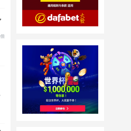
，
 但
。