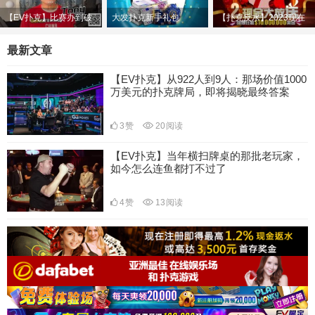
【EV扑克】比赛办到破
大发扑克新手礼包
【扑克反水】2023现在
产？扑克圈著名Overlay
哪里还有网上德州扑克
最新文章
事件，Hustler竟直接赖
可以玩？
账不搞了！
【EV扑克】从922人到9人：那场价值1000
万美元的扑克牌局，即将揭晓最终答案
3
赞
20
阅读
【EV扑克】当年横扫牌桌的那批老玩家，
如今怎么连鱼都打不过了
4
赞
13
阅读