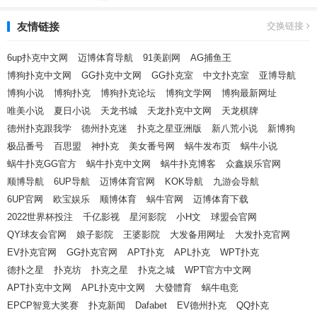
导
友情链接
交换链接
航
6up扑克中文网
迈博体育导航
91美剧网
AG捕鱼王
博狗扑克中文网
GG扑克中文网
GG扑克室
中文扑克室
亚博导航
博狗小说
博狗扑克
博狗扑克论坛
博狗文学网
博狗最新网址
唯美小说
夏日小说
天龙书城
天龙扑克中文网
天龙棋牌
德州扑克跟我学
德州扑克迷
扑克之星亚洲版
新八荒小说
新博狗
极品番号
百思盟
神扑克
美女番号网
蜗牛发布页
蜗牛小说
蜗牛扑克GG官方
蜗牛扑克中文网
蜗牛扑克博客
众鑫娱乐官网
顺博导航
6UP导航
迈博体育官网
KOK导航
九游会导航
6UP官网
欧宝娱乐
顺博体育
蜗牛官网
迈博体育下载
2022世界杯投注
千亿影视
星河影院
小H文
球盟会官网
QY球友会官网
娘子影院
王婆影院
大发备用网址
大发扑克官网
EV扑克官网
GG扑克官网
APT扑克
APL扑克
WPT扑克
德扑之星
扑克坊
扑克之星
扑克之城
WPT官方中文网
APT扑克中文网
APL扑克中文网
大發體育
蜗牛电竞
EPCP智竟大奖赛
扑克新闻
Dafabet
EV德州扑克
QQ扑克