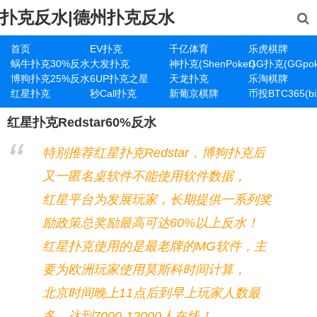
扑克反水|德州扑克反水
首页
EV扑克
千亿体育
乐虎棋牌
蜗牛扑克30%反水
大发扑克
神扑克(ShenPoker)
GG扑克(GGpok
博狗扑克25%反水
6UP扑克之星
天龙扑克
乐淘棋牌
红星扑克
秒Call扑克
新葡京棋牌
币投BTC365(bit
红星扑克Redstar60%反水
特别推荐红星扑克Redstar，博狗扑克后
又一匿名桌软件不能使用软件数据，
红星平台为发展玩家，长期提供一系列奖
励政策总奖励最高可达60%以上反水！
红星扑克使用的是最老牌的MG软件，主
要为欧洲玩家使用莫斯科时间计算，
北京时间晚上11点后到早上玩家人数最
多，达到7000-12000人在线！