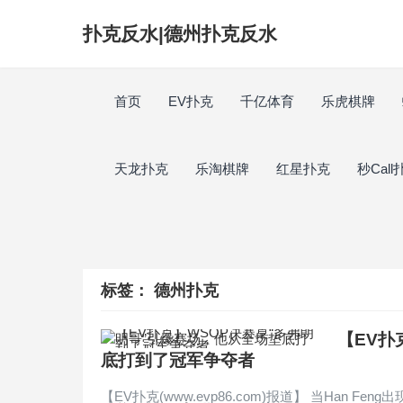
扑克反水|德州扑克反水
首页
EV扑克
千亿体育
乐虎棋牌
天龙扑克
乐淘棋牌
红星扑克
秒Call
标签：
德州扑克
【EV扑
底打到了冠军争夺者
【EV扑克(www.evp86.com)报道】 当Han F