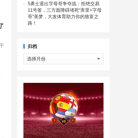
5
勇士退出字母哥争夺战：拒绝交易
11号签，三方面障碍堵死“库里+字母
哥”美梦，大发体育助力你的致富之
路！
了
一手
归档
归
档
了