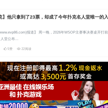
克】他只拿到了23票，却成了今年扑克名人堂唯一的
www.evp86.com)报道】 周一晚，2026年WSOP主赛事决赛桌开打前
名人堂公布…
5
赞
22
阅读