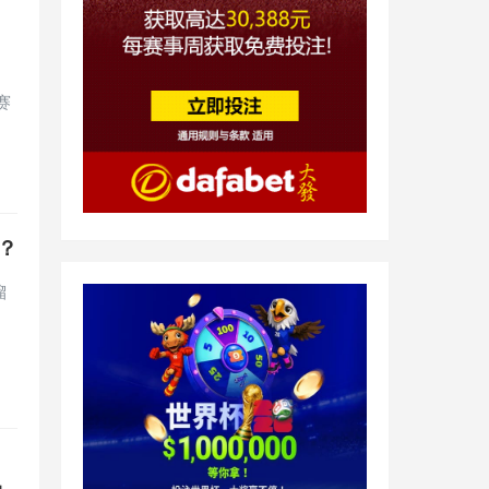
赛
？
溜
场