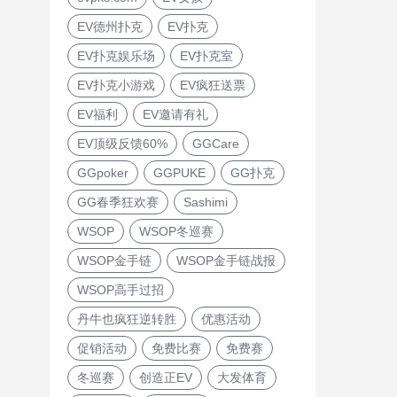
EV德州扑克
EV扑克
EV扑克娱乐场
EV扑克室
EV扑克小游戏
EV疯狂送票
EV福利
EV邀请有礼
EV顶级反馈60%
GGCare
GGpoker
GGPUKE
GG扑克
GG春季狂欢赛
Sashimi
WSOP
WSOP冬巡赛
WSOP金手链
WSOP金手链战报
WSOP高手过招
丹牛也疯狂逆转胜
优惠活动
促销活动
免费比赛
免费赛
冬巡赛
创造正EV
大发体育