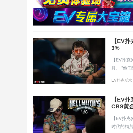
【EV扑
3%
【EV扑克(
月。 “他
EV扑克反水
【EV
CBS黄
【EV扑克(
时代的精剪