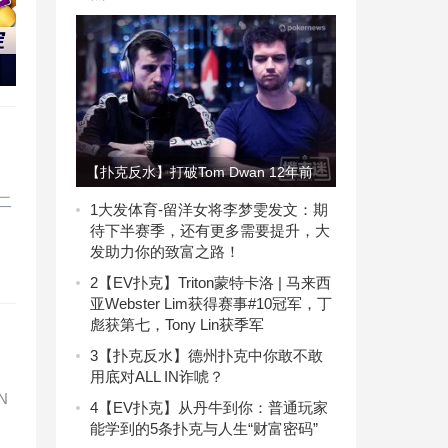
【扑克反水】打破Tom Dwan 12年前
二
纪录的史上最大非现场德扑底池！
1
大发体育-留洋女将李梦雯发文：期
待下半赛季，还有更多需要提升，大
发助力你的致富之路！
2
【EV扑克】Triton蒙特卡洛 | 马来西
亚Webster Lim获得赛事#10冠军，丁
彪获第七，Tony Lin获季军
3
【扑克反水】德州扑克中你敢不敢
用底对ALL IN诈唬？
N
4
【EV扑克】从丹牛到你：普通玩家
能学到的5条扑克与人生“财富密码”