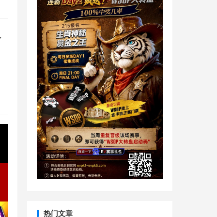
入
热门文章