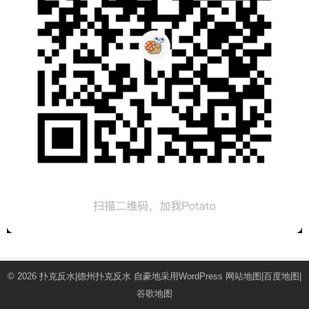
© 2026
扑克反水|德州扑克反水
自豪地采用WordPress
网站地图
|
百度地图
|
谷歌地图