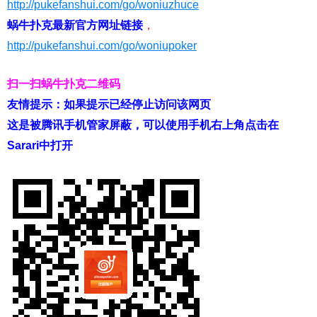
http://pukefanshui.com/go/woniuzhuce
蜗牛扑克最新官方网址链接
，
http://pukefanshui.com/go/woniupoker
扫
一扫蜗牛扑克二维码
友情提示：如果提示已经停止访问该网页
这是被腾讯手机管家屏蔽，可以使用手机右上角点击在
Sarari中打开