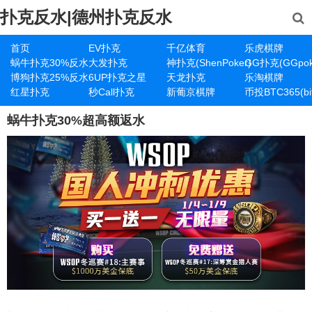
扑克反水|德州扑克反水
首页
EV扑克
千亿体育
乐虎棋牌
蜗牛扑克30%反水
大发扑克
神扑克(ShenPoker)
GG扑克(GGpok
博狗扑克25%反水
6UP扑克之星
天龙扑克
乐淘棋牌
红星扑克
秒Call扑克
新葡京棋牌
币投BTC365(bit
蜗牛扑克30%超高额返水