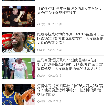
【EV扑克】当年横扫牌桌的那批老玩家，
如今怎么连鱼都打不过了
7
赞
20
阅读
维尼修斯续约博弈终局：83.3%留皇马，但
阿森纳22.2%的威胁真实存在，大发体育助
力你的致富之路！
3
赞
23
阅读
皇马今夏“雷厉风行”：迪奥曼德1.4亿加
盟，维尼修斯续约在即，阿森纳“声东击西”
策略落空，大发体育助力你的致富之路！
2
赞
20
阅读
迈博体育 追梦回应杜兰特“76人四人25+”言
论：他说的是篮球即得分，但别拿他和詹
姆斯作比较
4
赞
25
阅读