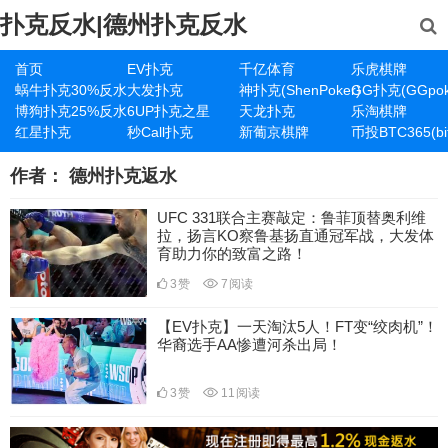
扑克反水|德州扑克反水
首页
EV扑克
千亿体育
乐虎棋牌
蜗牛扑克30%反水
大发扑克
神扑克(ShenPoker)
GG扑克(GGpok
博狗扑克25%反水
6UP扑克之星
天龙扑克
乐淘棋牌
红星扑克
秒Call扑克
新葡京棋牌
币投BTC365(bit
作者：
德州扑克返水
UFC 331联合主赛敲定：鲁菲顶替奥利维
拉，扬言KO察鲁基扬直通冠军战，大发体
育助力你的致富之路！
3
赞
7
阅读
【EV扑克】一天淘汰5人！FT变“绞肉机”！
华裔选手AA惨遭河杀出局！
3
赞
11
阅读