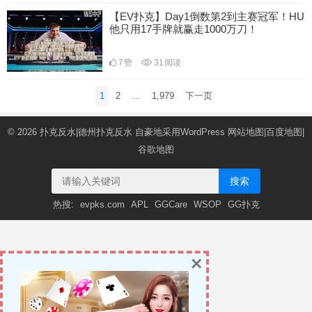
【EV扑克】Day1倒数第2到主赛冠军！HU
他只用17手牌就赢走1000万刀！
7
赞
31
阅读
文
1
2
…
1,979
下一页
章
导
© 2026
扑克反水|德州扑克反水
自豪地采用WordPress
网站地图
|
百度地图
|
航
谷歌地图
搜索
热搜:
evpks.com
APL
GGCare
WSOP
GG扑克
×