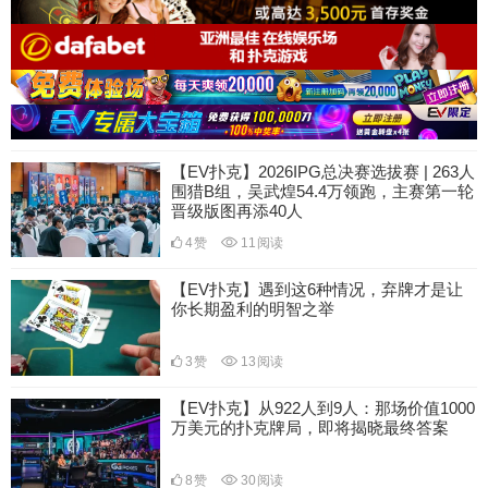
【EV扑克】2026IPG总决赛选拔赛 | 263人
围猎B组，吴武煌54.4万领跑，主赛第一轮
晋级版图再添40人
4
赞
11
阅读
【EV扑克】遇到这6种情况，弃牌才是让
你长期盈利的明智之举
3
赞
13
阅读
【EV扑克】从922人到9人：那场价值1000
万美元的扑克牌局，即将揭晓最终答案
8
赞
30
阅读