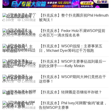
【扑克反水】整个扑克圈庆祝Phil Hellmuth
被淘汰！
169
赞
1,560
阅读
【扑克反水】Fedor Holz不满WSOP提前
公布百万一滴水报名名单
150
赞
1,558
阅读
【扑克反水】WSOP战报：主赛事第五
日，Michael Dyer筹码过千万领跑
151
赞
1,625
阅读
【扑克反水】WSOP主赛事征战到最后一
刻的女牌手——Kelly Minkin
145
赞
1,475
阅读
【扑克反水】WSOP期间大神们竟然在干
这些事！
141
赞
1,483
阅读
【扑克反水】转牌圈是否继续半诈唬？
150
赞
1,570
阅读
【扑克反水】​Phil Ivey河牌圈“偷鸡”被逮，
告别WSOP主赛事
146
赞
1,583
阅读