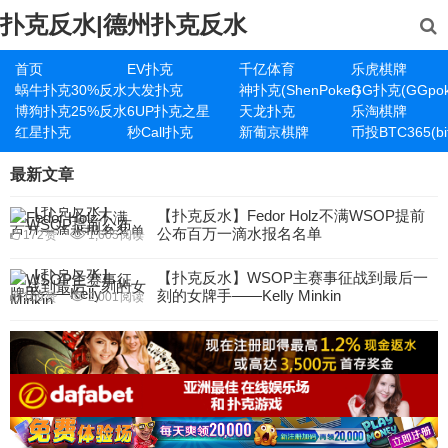
扑克反水|德州扑克反水
首页
EV扑克
千亿体育
乐虎棋牌
蜗牛扑克30%反水
大发扑克
神扑克(ShenPoker)
GG扑克(GGpok
博狗扑克25%反水
6UP扑克之星
天龙扑克
乐淘棋牌
红星扑克
秒Call扑克
新葡京棋牌
币投BTC365(bit
最新文章
【扑克反水】Fedor Holz不满WSOP提前
公布百万一滴水报名名单
172
赞
1,605
阅读
【扑克反水】WSOP主赛事征战到最后一
刻的女牌手——Kelly Minkin
169
赞
2,001
阅读