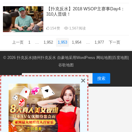
【扑克反水】2018 WSOP主赛事Day4：
310人晋级！
154
赞
1,567
阅读
文
上一页
1
…
1,952
1,953
1,954
…
1,977
下一页
章
导
© 2026
扑克反水|德州扑克反水
自豪地采用WordPress
网站地图
|
百度地图
|
航
谷歌地图
搜索
×