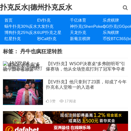
扑克反水|德州扑克反水
首页
EV扑克
千亿体育
乐虎棋牌
蜗牛扑克30%反水
大发扑克
神扑克(ShenPoker)
GG扑克(GGpok
博狗扑克25%反水
6UP扑克之星
天龙扑克
乐淘棋牌
红星扑克
秒Call扑克
新葡京棋牌
币投BTC365(bit
标签：
丹牛也疯狂逆转胜
【EV扑克】WSOP决赛桌“多弗朗明哥”引
爆赛场，他从全场垫底打到了冠军争夺者
4
赞
20
阅读
【EV扑克】他只拿到了23票，却成了今年
扑克名人堂唯一的入选者
3
赞
17
阅读