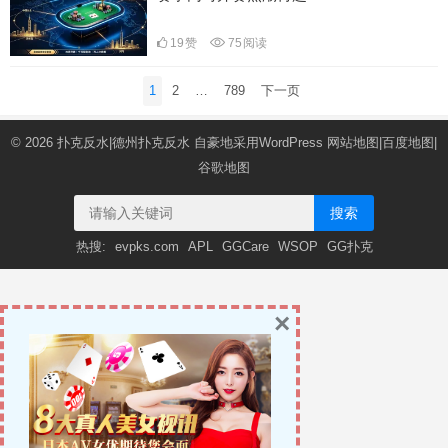
19
赞
75
阅读
文
1
2
…
789
下一页
章
导
© 2026
扑克反水|德州扑克反水
自豪地采用WordPress
网站地图
|
百度地图
|
航
谷歌地图
搜索
热搜:
evpks.com
APL
GGCare
WSOP
GG扑克
×