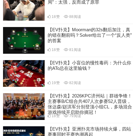
局”：太强，反而成了原罪
18
赞
88
阅读
【EV扑克】Moorman的32s翻后加注，真
的错在翻前吗？Solver给出了一个“反人类”
的答案
18
赞
81
阅读
【EV扑克】小盲位的慢性毒药：为什么你
的ATo总在这里输钱？
19
赞
82
阅读
【EV扑克】2026KPC济州站｜群雄争锋！
主赛事B/C组合共407人次参赛52人晋级，
张达森/赵洪军分别登顶小组CL，多场混合
游戏持续开启助你摘冠！
18
赞
79
阅读
【EV扑克】亚洲扑克市场持续火爆，四站
赛事同时开赛热潮再起