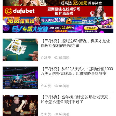
【EV扑克】遇到这6种情况，弃牌才是让
你长期盈利的明智之举
28
赞
66
阅读
【EV扑克】从922人到9人：那场价值1000
万美元的扑克牌局，即将揭晓最终答案
32
赞
84
阅读
【EV扑克】当年横扫牌桌的那批老玩家，
如今怎么连鱼都打不过了
31
赞
69
阅读