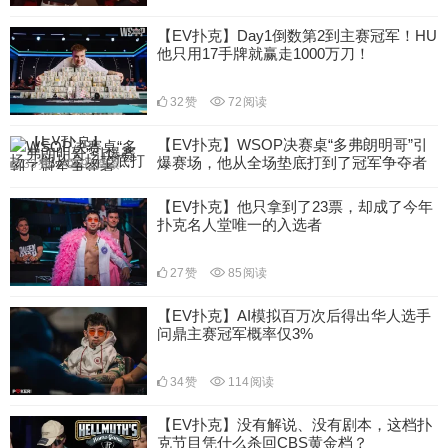
【EV扑克】Day1倒数第2到主赛冠军！HU
他只用17手牌就赢走1000万刀！
32
赞
72
阅读
【EV扑克】WSOP决赛桌“多弗朗明哥”引
爆赛场，他从全场垫底打到了冠军争夺者
33
赞
91
阅读
【EV扑克】他只拿到了23票，却成了今年
扑克名人堂唯一的入选者
27
赞
85
阅读
【EV扑克】AI模拟百万次后得出华人选手
问鼎主赛冠军概率仅3%
34
赞
114
阅读
【EV扑克】没有解说、没有剧本，这档扑
克节目凭什么杀回CBS黄金档？