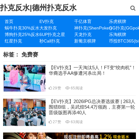
扑克反水|德州扑克反水
首页
EV扑克
千亿体育
乐虎棋牌
蜗牛扑克30%反水
大发扑克
神扑克(ShenPoker)
GG扑克(GGpok
博狗扑克25%反水
6UP扑克之星
天龙扑克
乐淘棋牌
红星扑克
秒Call扑克
新葡京棋牌
币投BTC365(bit
标签：
免费赛
【EV扑克】一天淘汰5人！FT变“绞肉机”！
华裔选手AA惨遭河杀出局！
29
赞
65
阅读
【EV扑克】2026IPG总决赛选拔赛 | 263人
围猎B组，吴武煌54.4万领跑，主赛第一轮
晋级版图再添40人
27
赞
63
阅读