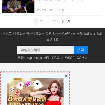
27
赞
116
阅读
文
1
2
…
813
下一页
章
导
© 2026
扑克反水|德州扑克反水
自豪地采用WordPress
网站地图
|
百度地图
|
航
谷歌地图
搜索
热搜:
evpks.com
APL
GGCare
WSOP
GG扑克
×