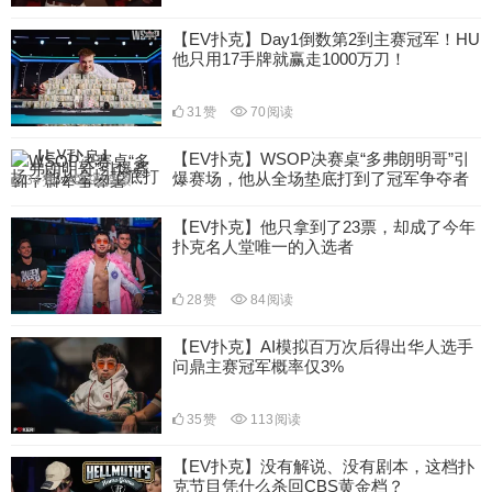
【EV扑克】Day1倒数第2到主赛冠军！HU
他只用17手牌就赢走1000万刀！
31
赞
70
阅读
【EV扑克】WSOP决赛桌“多弗朗明哥”引
爆赛场，他从全场垫底打到了冠军争夺者
34
赞
90
阅读
【EV扑克】他只拿到了23票，却成了今年
扑克名人堂唯一的入选者
28
赞
84
阅读
【EV扑克】AI模拟百万次后得出华人选手
问鼎主赛冠军概率仅3%
35
赞
113
阅读
【EV扑克】没有解说、没有剧本，这档扑
克节目凭什么杀回CBS黄金档？