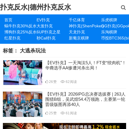
扑克反水|德州扑克反水
首页
EV扑克
千亿体育
乐虎棋牌
蜗牛扑克30%反水
大发扑克
神扑克(ShenPoker)
GG扑克(GGpok
博狗扑克25%反水
6UP扑克之星
天龙扑克
乐淘棋牌
红星扑克
秒Call扑克
新葡京棋牌
币投BTC365(bit
标签：
大逃杀玩法
【EV扑克】一天淘汰5人！FT变“绞肉机”！
华裔选手AA惨遭河杀出局！
26
赞
62
阅读
【EV扑克】2026IPG总决赛选拔赛 | 263人
围猎B组，吴武煌54.4万领跑，主赛第一轮
晋级版图再添40人
25
赞
61
阅读