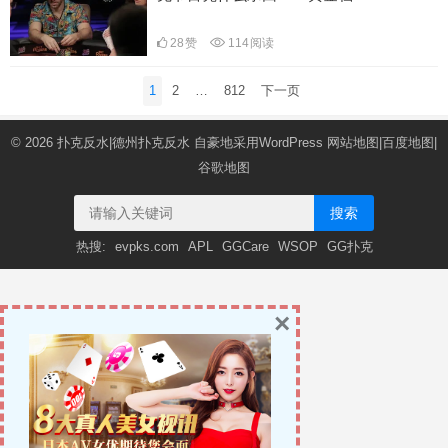
28
赞
114
阅读
文
1
2
…
812
下一页
章
导
© 2026
扑克反水|德州扑克反水
自豪地采用WordPress
网站地图
|
百度地图
|
航
谷歌地图
搜索
热搜:
evpks.com
APL
GGCare
WSOP
GG扑克
×