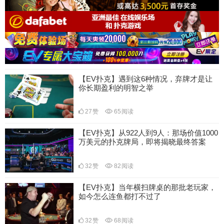
【EV扑克】遇到这6种情况，弃牌才是让
你长期盈利的明智之举
27
赞
65
阅读
【EV扑克】从922人到9人：那场价值1000
万美元的扑克牌局，即将揭晓最终答案
32
赞
82
阅读
【EV扑克】当年横扫牌桌的那批老玩家，
如今怎么连鱼都打不过了
32
赞
68
阅读