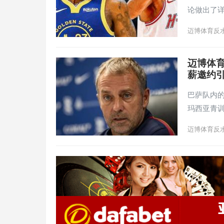
论做出了
迈博体育反
迈博体
薪邀约
巴萨队内
玛西亚青
迈博体育反