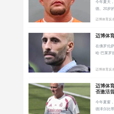
今年夏天
德。20岁
迈博体育反
迈博体
在佛罗伦
哈·巴莱罗
迈博体育反
迈博体育
否激活
今年夏窗
德泽尔比