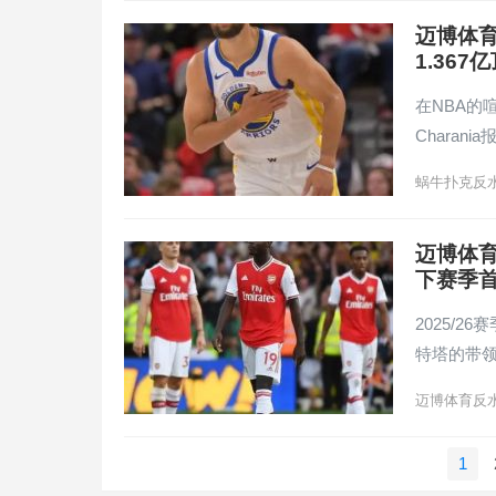
迈博体育
1.36
在NBA的
Charan
蜗牛扑克反
迈博体育
下赛季
2025/
特塔的带
迈博体育反
文
1
章