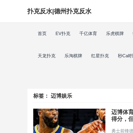
扑克反水|德州扑克反水
首页
EV扑克
千亿体育
乐虎棋牌
天龙扑克
乐淘棋牌
红星扑克
秒Call
标签：
迈博娱乐
迈博体育
得分，
勇士前锋德