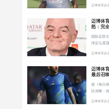
迈博体育反
迈博体
怒：完
国际足联
球足坛震
迈博体育反
迈博体育
最后召
据《每日
比清晰：
迈博体育反