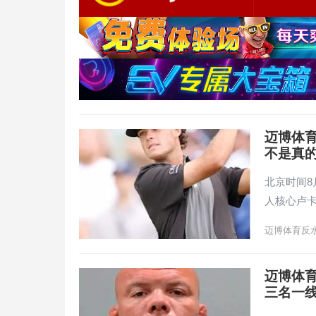
迈博体
不是真
北京时间8
人核心卢卡
迈博体育反
迈博体育
三名一