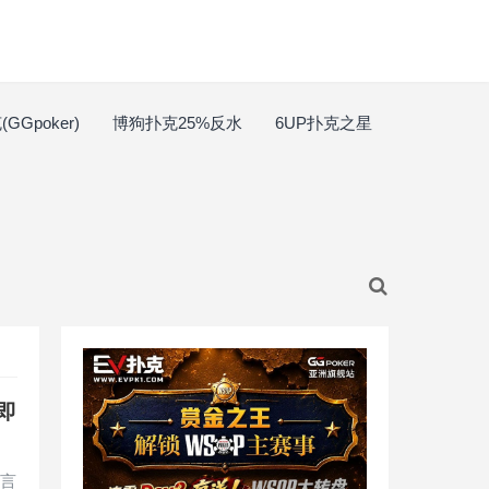
GGpoker)
博狗扑克25%反水
6UP扑克之星
即
议言