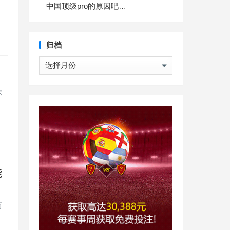
中国顶级pro的原因吧…
归档
归
档
尔
能
而