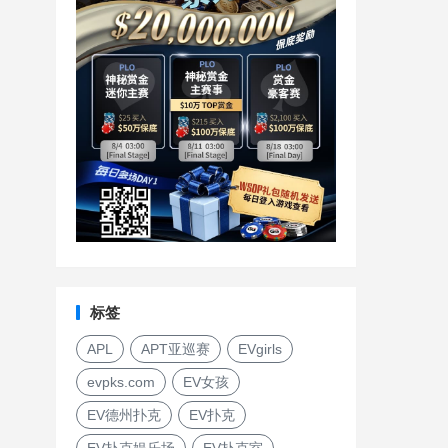
标签
APL
APT亚巡赛
EVgirls
evpks.com
EV女孩
EV德州扑克
EV扑克
EV扑克娱乐场
EV扑克室