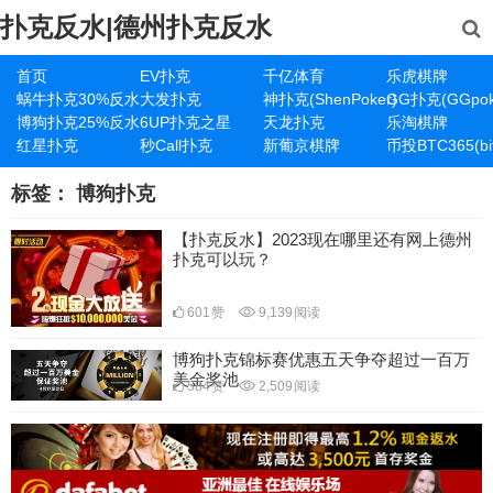
扑克反水|德州扑克反水
首页
EV扑克
千亿体育
乐虎棋牌
蜗牛扑克30%反水
大发扑克
神扑克(ShenPoker)
GG扑克(GGpok
博狗扑克25%反水
6UP扑克之星
天龙扑克
乐淘棋牌
红星扑克
秒Call扑克
新葡京棋牌
币投BTC365(bit
标签：
博狗扑克
【扑克反水】2023现在哪里还有网上德州
扑克可以玩？
601
赞
9,139
阅读
博狗扑克锦标赛优惠五天争夺超过一百万
美金奖池
584
赞
2,509
阅读