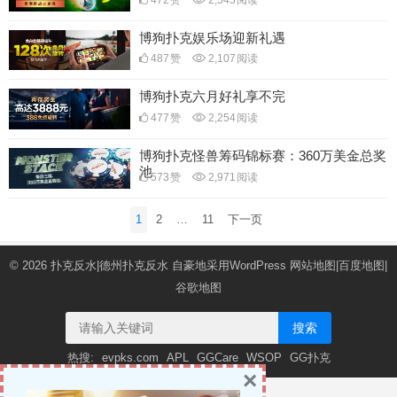
博狗扑克娱乐场迎新礼遇
487
赞
2,107
阅读
博狗扑克六月好礼享不完
477
赞
2,254
阅读
博狗扑克怪兽筹码锦标赛：360万美金总奖
池
573
赞
2,971
阅读
文
1
2
…
11
下一页
章
导
© 2026
扑克反水|德州扑克反水
自豪地采用WordPress
网站地图
|
百度地图
|
航
谷歌地图
搜索
热搜:
evpks.com
APL
GGCare
WSOP
GG扑克
×