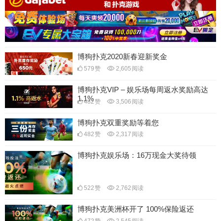
博狗扑克2020新春迎新奖金
579
赞
2,605
阅读
博狗扑克VIP – 娱乐场每周返水奖励高达
1.1%
482
赞
3,506
阅读
博狗扑克双重奖励等着您
482
赞
2,317
阅读
博狗扑克娱乐场：16万现金大奖待领
522
赞
2,762
阅读
博狗扑克美洲杯开了 100%保险返还
472
赞
2,545
阅读