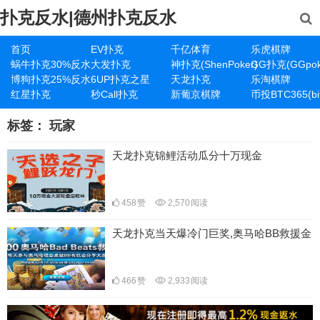
扑克反水|德州扑克反水
首页
EV扑克
千亿体育
乐虎棋牌
蜗牛扑克30%反水
大发扑克
神扑克(ShenPoker)
GG扑克(GGpok
博狗扑克25%反水
6UP扑克之星
天龙扑克
乐淘棋牌
红星扑克
秒Call扑克
新葡京棋牌
币投BTC365(bit
标签：
玩家
天龙扑克锦鲤活动瓜分十万现金
458
赞
2,570
阅读
天龙扑克当天爆冷门巨奖,奥马哈BB救援金
466
赞
2,933
阅读