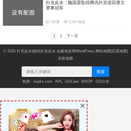
扑克反水：魏国梁取得腾讯扑克巡回赛主
赛事冠军
726
赞
2,307
阅读
文
1
2
下一页
章
导
© 2026
扑克反水|德州扑克反水
自豪地采用WordPress
网站地图
|
百度地图
|
航
谷歌地图
搜索
热搜:
evpks.com
APL
GGCare
WSOP
GG扑克
×