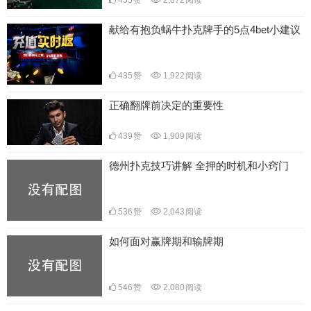
献给有抱负蜗牛扑克牌手的5点4bet小建议
435
赞
1,922
阅读
正确翻牌前决定的重要性
439
赞
1,909
阅读
德州扑克技巧讲解 全押的时机和小窍门
536
赞
2,043
阅读
如何面对赢牌期和输牌期
546
赞
2,080
阅读