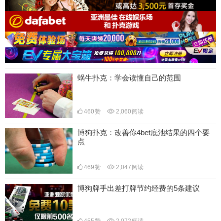
蜗牛扑克：学会读懂自己的范围
460
赞
2,060
阅读
博狗扑克：改善你4bet底池结果的四个要
点
469
赞
2,047
阅读
博狗牌手出差打牌节约经费的5条建议
455
赞
2,072
阅读