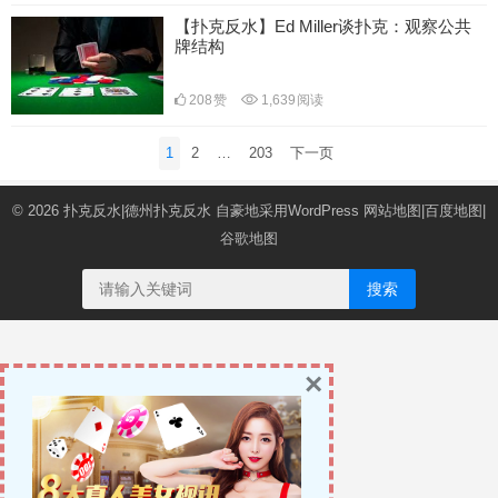
【扑克反水】Ed Miller谈扑克：观察公共
牌结构
208
赞
1,639
阅读
文
1
2
…
203
下一页
章
导
© 2026
扑克反水|德州扑克反水
自豪地采用WordPress
网站地图
|
百度地图
|
航
谷歌地图
搜索
×