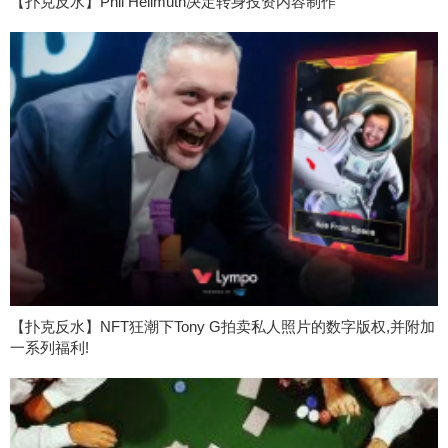
【扑克反水】Phil Hellmuth决定转身投资内容制作
【扑克反水】NFT狂潮下Tony G拍卖私人照片的数字版权,并附加
一系列福利!