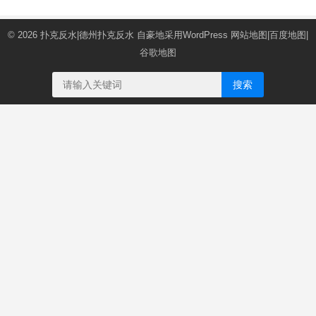
© 2026
扑克反水|德州扑克反水
自豪地采用WordPress
网站地图
|
百度地图
|
谷歌地图
搜索