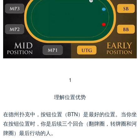
1
理解位置优势
在德州扑克中，按钮位置（BTN）是最好的位置。当你坐
在按钮位置时，你是后续三个回合（翻牌圈，转牌圈和河
牌圈）最后行动的人。