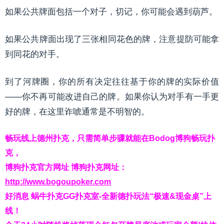
如果公共牌面包括一个对子，切记，你可能会遇到葫芦。
如果公共牌面出现了三张相同花色的牌，注意提防可能拿
到同花的对手。
到了河牌圈，你的所有决定往往基于你的牌的实际价值
——你不再可能改进自己的牌。如果你认为对手有一手更
好的牌，在这里诈唬通常是不明智的。
畅玩线上德州扑克，只需简单步骤就能在Bodog博狗畅玩扑
克，
博狗扑克官方网址 博狗扑克网址：
http://www.bogoupoker.com
好消息 蜗牛扑克GG扑克室-全新德扑玩法“极速&现金桌”上
线！