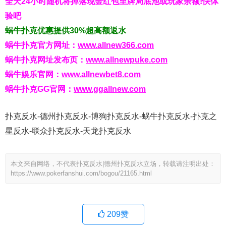
全天24小时随机将掉落现金红包至牌局底池或玩家余额!快体
验吧
蜗牛扑克优惠提供30%超高额返水
蜗牛扑克官方网址：
www.allnew366.com
蜗牛扑克网址发布页：
www.allnewpuke.com
蜗牛娱乐官网：
www.allnewbet8.com
蜗牛扑克GG官网：
www.ggallnew.com
扑克反水-德州扑克反水-博狗扑克反水-蜗牛扑克反水-扑克之
星反水-联众扑克反水-天龙扑克反水
本文来自网络，不代表扑克反水|德州扑克反水立场，转载请注明出处：
https://www.pokerfanshui.com/bogou/21165.html
209
赞