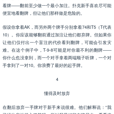
看牌——翻前至少做一个最小加注。扑克新手喜欢尽可能
便宜地看翻牌，但让他们那样做是危险的。
假设你拿着AK，而另外两个牌手分别拿着74和T5（T代表
10）。你应该能够翻前通过加注让他们都弃牌。但如果你
让他们仅付出一个盲注的代价看到翻牌，可能会引发灾
难。在这个例子中，T-9-8可能是对你最不利的翻牌——
你什么也没拿到，而一个对手拿着两端顺子听牌，一个对
手拿到了一对10。你浪费了最好的起手牌。
4
懂得及时放弃
在翻后放弃一手牌对于新手来说很难。他们解释说：“我