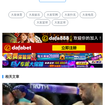
大发体育
大发娱乐
大发官网
大发扑克
大发电竞
大发篮球
大发足球
相关文章