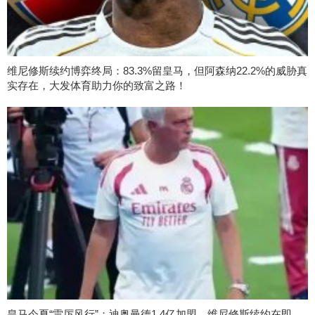
维尼修斯续约博弈终局：83.3%留皇马，但阿森纳22.2%的威胁真
实存在，大发体育助力你的致富之路！
皇马今夏“雷厉风行”：迪奥曼德1.4亿加盟，维尼修斯续约在即，