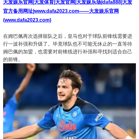
大发娱乐官网|大发体育|大发官网|大发娱乐场|dafa888|大发
官方备用网址|www.dafa2023.com——大发娱乐官网
(www.dafa2023.com)
在姆巴佩再次选择留队之后，皇马也对于球队前锋线需要进
行一波补强和升级了。毕竟球队也不可能无休止的一直等待
姆巴佩的加盟，也需要对前锋线进行补强和寻找到适合自己
的前锋。