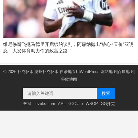
维尼修斯飞抵马德里开启续约谈判，阿森纳抛出“核心+天价”双诱
惑，大发体育助力你的致富之路！
© 2026
扑克反水|德州扑克反水
自豪地采用WordPress
网站地图
|
百度地图
|
谷歌地图
搜索
热搜:
evpks.com
APL
GGCare
WSOP
GG扑克