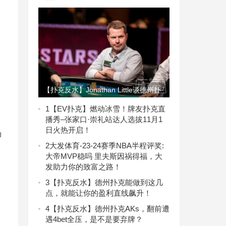
【扑克反水】Jonathan Little谈德州扑
克不要轻易放弃！
1
【EV扑克】燃动冰雪！牌友扑克直
播秀–张家口·崇礼站达人选拔11月1
日火热开启！
场
2
大发体育-23-24赛季NBA半程评奖:
大帝MVP稳吗 里夫斯因祸得福，大
发助力你的致富之路！
3
【扑克反水】德州扑克能做到这几
点，就能让你的盈利直线飙升！
4
【扑克反水】德州扑克AKs，翻前遭
遇4bet全压，是不是要弃牌？