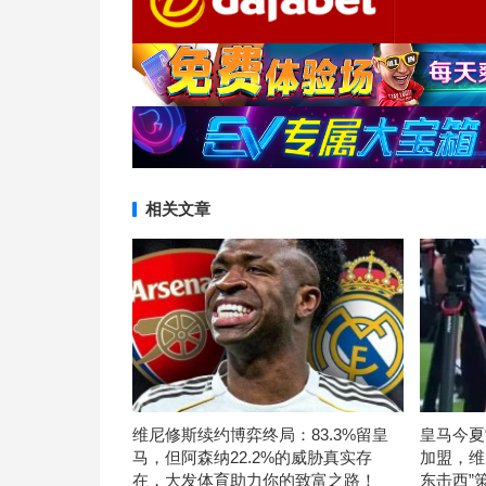
相关文章
维尼修斯续约博弈终局：83.3%留皇
皇马今夏
马，但阿森纳22.2%的威胁真实存
加盟，维
在，大发体育助力你的致富之路！
东击西”