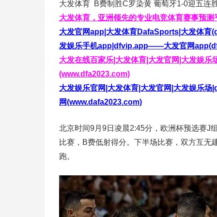
大发体育 B费制胜C罗染黄 葡萄牙1-0迎五连
大发体育，亚洲领先的专业电竞体育赛事预测
大发官网app|大发体育DafaSports|大发体育
发娱乐手机app|dfvip.app——大发官网app(dfv
大发在线百家乐|大发体育|大发官网|大发娱乐场
(www.dfa2023.com)
大发娱乐官网|大发体育|大发官网|大发娱乐场|daf
网(www.dafa2023.com)
北京时间9月9日凌晨2:45分，欧洲杯预选
比赛，B费低射得分。下半场比赛，双方互无建
跑。