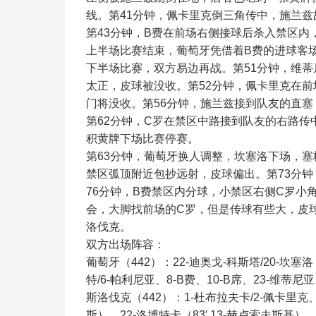
线。第41分钟，佩卡里克倒三角传中，施兰
第43分钟，B费在前场右侧接球后杀入禁区内
上半场比赛结束，葡萄牙凭借着B费的进球客场
下半场比赛，双方易边再战。第51分钟，维
太正，皮球被没收。第52分钟，佩卡里克在
门将没收。第56分钟，施兰兹接到队友的直
第62分钟，C罗在禁区中路接到队友的右路
积黄牌下场比赛停赛。
第63分钟，葡萄牙换人调整，坎塞洛下场，塞
禁区弧顶附近包抄远射，皮球偏出。第73分
76分钟，B费禁区内分球，小禁区右侧C罗小
会，大脚找前场的C罗，但是传球有些大，皮球
洛伐克。
双方出场阵容：
葡萄牙（442）：22-迪奥戈-科斯塔/20-坎塞洛
特/6-帕利尼亚、8-B费、10-B席、23-维蒂尼亚（
斯洛伐克（442）：1-杜布拉夫卡/2-佩卡里克、3
斯）、22-洛博特卡（83′ 13-赫卢索夫斯基）、8