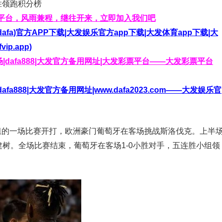
胜领跑积分榜
平台，风雨兼程，继往开来，立即加入我们吧
(dafa)官方APP下载|大发娱乐官方app下载|大发体育app下载|大
ip.app)
|dafa888|大发官方备用网址|大发彩票平台——大发彩票平台
a888|大发官方备用网址|www.dafa2023.com——大发娱乐官
赛J组的一场比赛开打，欧洲豪门葡萄牙在客场挑战斯洛伐克。上半
树。全场比赛结束，葡萄牙在客场1-0小胜对手，五连胜小组领