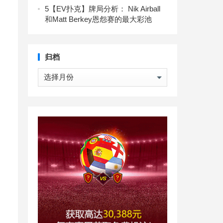
5
【EV扑克】牌局分析： Nik Airball
和Matt Berkey恩怨赛的最大彩池
归档
归
档