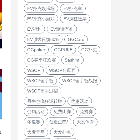
EV扑克娱乐场
EV扑克室
EV扑克小游戏
EV疯狂送票
EV福利
EV邀请有礼
EV顶级反馈60%
GGCare
GGpoker
GGPUKE
GG扑克
GG春季狂欢赛
Sashimi
WSOP
WSOP冬巡赛
WSOP金手链
WSOP金手链战报
WSOP高手过招
丹牛也疯狂逆转胜
优惠活动
促销活动
免费比赛
免费赛
冬巡赛
创造正EV
大发体育
助
大发官网
大发扑克