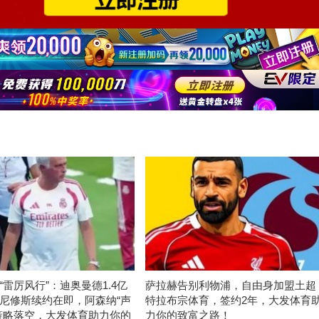
“雷厉风行”：迪奥曼德1.4亿
萨拉赫告别利物浦，自由身加盟土超
尼修斯续约在即，阿森纳“声
特拉布宗体育，签约2年，大发体育
策略落空，大发体育助力你的
力你的致富之路！