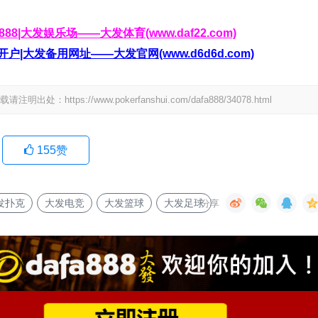
88|大发娱乐场——大发体育(www.daf22.com)
开户|大发备用网址——大发官网(www.d6d6d.com)
ps://www.pokerfanshui.com/dafa888/34078.html
155
赞
发扑克
大发电竞
大发篮球
大发足球