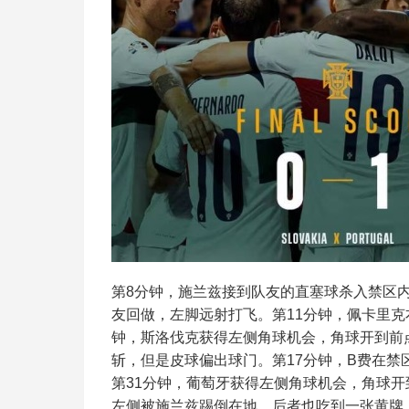
第8分钟，施兰兹接到队友的直塞球杀入禁区
友回做，左脚远射打飞。第11分钟，佩卡里克
钟，斯洛伐克获得左侧角球机会，角球开到前
斩，但是皮球偏出球门。第17分钟，B费在
第31分钟，葡萄牙获得左侧角球机会，角球开
左侧被施兰兹踢倒在地，后者也吃到一张黄牌