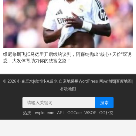
维尼修斯飞抵马德里开启续约谈判，阿森纳抛出“核心+天价”双诱
惑，大发体育助力你的致富之路！
© 2026
扑克反水|德州扑克反水
自豪地采用WordPress
网站地图
|
百度地图
|
谷歌地图
搜索
热搜:
evpks.com
APL
GGCare
WSOP
GG扑克