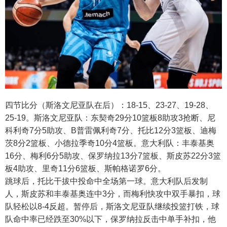
四节比分（斯洛文尼亚队在后）：18-15、23-27、19-28、
25-19。斯洛文尼亚队：东契奇29分10篮板8助攻3抢断、尼
科利奇7分5助攻、B普雷佩利奇7分、托比12分3篮板、迪梅
茨8分2篮板、小德拉季奇10分4篮板。意大利队：丰泰基奥
16分、梅利6分5助攻、保罗纳拉13分7篮板、斯皮苏22分3篮
板4助攻、里奇11分6篮板、斯帕格诺罗6分。
跳球后，托比干拔中投命中全场第一球。意大利队后发制
人，斯皮苏和丰泰基奥连中3分，而梅利快攻中双手暴扣，球
队轻松以8-4反超。暂停后，斯洛文尼亚队继续投篮打铁，球
队命中率已经跌至30%以下，保罗纳拉反击中单手补扣，他