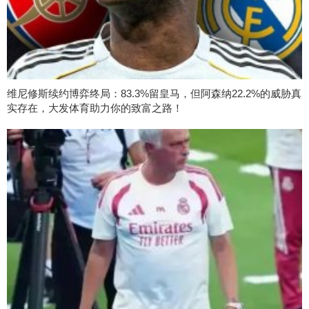
维尼修斯续约博弈终局：83.3%留皇马，但阿森纳22.2%的威胁真
实存在，大发体育助力你的致富之路！