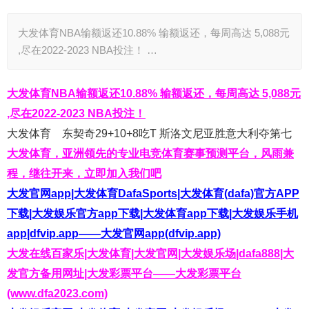
大发体育NBA输额返还10.88% 输额返还，每周高达 5,088元
,尽在2022-2023 NBA投注！ …
大发体育NBA输额返还10.88% 输额返还，每周高达 5,088元
,尽在2022-2023 NBA投注！
大发体育 东契奇29+10+8吃T 斯洛文尼亚胜意大利夺第七
大发体育，亚洲领先的专业电竞体育赛事预测平台，风雨兼
程，继往开来，立即加入我们吧
大发官网app|大发体育DafaSports|大发体育(dafa)官方APP
下载|大发娱乐官方app下载|大发体育app下载|大发娱乐手机
app|dfvip.app——大发官网app(dfvip.app)
大发在线百家乐|大发体育|大发官网|大发娱乐场|dafa888|大
发官方备用网址|大发彩票平台——大发彩票平台
(www.dfa2023.com)