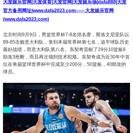
大发娱乐官网|大发体育|大发官网|大发娱乐场|dafa888|大发
官方备用网址|www.dafa2023.com——大发娱乐官网
(www.dafa2023.com)
北京时间9月9日，男篮世界杯7-8名排名赛，斯洛文尼亚队以
89-85击败意大利队，拿到本届世界杯第七名，追平球队历史
最好战绩，而意大利队第八名。东契奇贡献了29分10篮板8
助攻3抢断，而且再次领到技术犯规。东契奇成为近30年中首
位在单届篮球世界杯中完成至少200分，50篮板，40助攻的
球员。