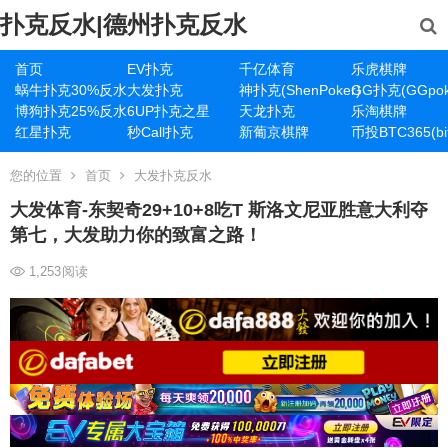
扑克反水|德州扑克反水
首页
EV扑克
千亿体育
乐虎棋牌
蜗牛扑克30%反水
大发扑克
神扑克(ShenPoker)
GG扑克(GGpok
博狗扑克25%反水
6UP扑克之星
天龙扑克
乐淘棋牌
红星扑克
秒Call扑克
新葡京棋牌
币投BTC365(bit
您的位置
首页
大发扑克反水
大发体育-东契奇29+10+8吃T 斯洛文尼亚胜意大利夺
第七，大发助力你的致富之路！
1,253
阅读