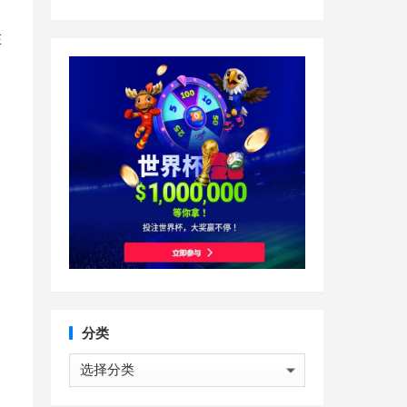
在
分类
分
类