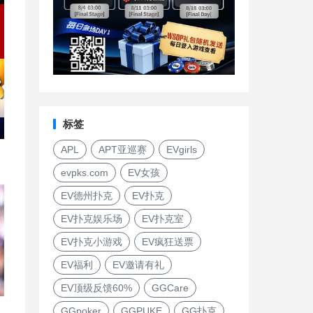
标签
APL
APT亚巡赛
EVgirls
evpks.com
EV女孩
EV德州扑克
EV扑克
EV扑克娱乐场
EV扑克室
EV扑克小游戏
EV疯狂送票
EV福利
EV邀请有礼
EV顶级反馈60%
GGCare
GGpoker
GGPUKE
GG扑克