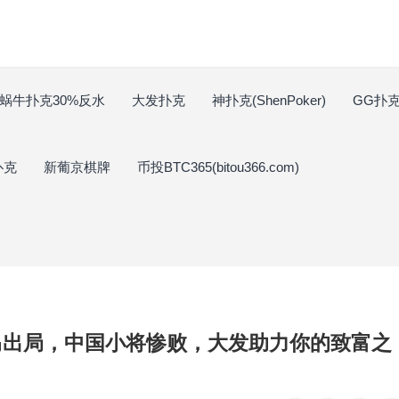
蜗牛扑克30%反水
大发扑克
神扑克(ShenPoker)
GG扑克(
扑克
新葡京棋牌
币投BTC365(bitou366.com)
克黑马出局，中国小将惨败，大发助力你的致富之