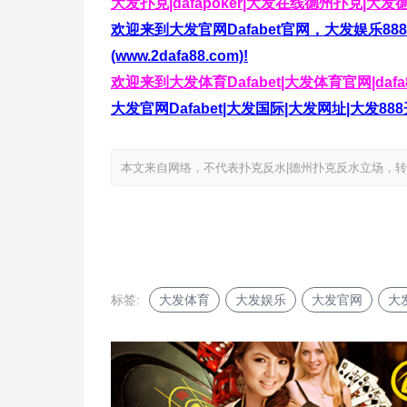
大发扑克|dafapoker|大发在线德州扑克|大发
欢迎来到大发官网Dafabet官网，大发娱乐888(D
(www.2dafa88.com)!
欢迎来到大发体育Dafabet|大发体育官网|dafa8
大发官网Dafabet|大发国际|大发网址|大发888
本文来自网络，不代表扑克反水|德州扑克反水立场，转载请注明出处：htt
标签:
大发体育
大发娱乐
大发官网
大