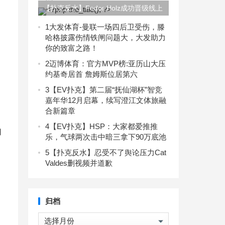
【扑克反水】Fedor Holz成功晋级线上
PartyPoker百万赛事第2轮比赛！
1
大发体育-曼联一场四后卫受伤，滕
哈格披露伤情铁闸问题大，大发助力
你的致富之路！
2
迈博体育：官方MVP榜:亚历山大压
约基奇居首 詹姆斯位居第六
3
【EV扑克】第二届“抚仙湖杯”智竞
嘉年华12月启幕，续写澄江文体旅融
合新篇章
4
【EV扑克】HSP：大家都爱推推
切
乐，气球两次击中暗三拿下90万底池
5
【扑克反水】忍受不了舆论压力Cat
Valdes删视频并道歉
归档
归