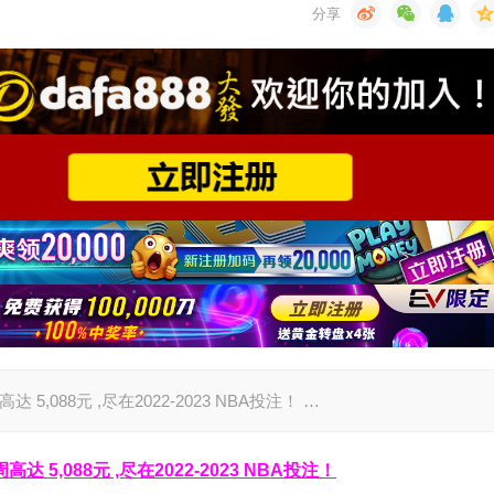
5,088元 ,尽在2022-2023 NBA投注！ …
 5,088元 ,尽在2022-2023 NBA投注！