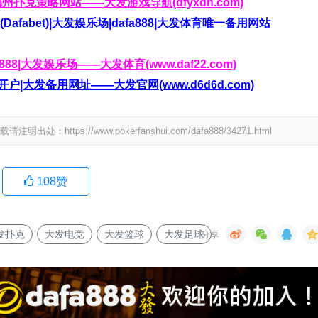
德州扑克策略网站——大发游戏导航(dfyxdh.com)
afabet)|大发娱乐场|dafa888|大发体育唯一备用网站
88|大发娱乐场——大发体育(www.daf22.com)
开户|大发备用网址——大发官网(www.d6d6d.com)
ps://www.pokerfanshui.com/dafa888/34271.html
108
赞
发扑克
大发电竞
大发篮球
大发足球