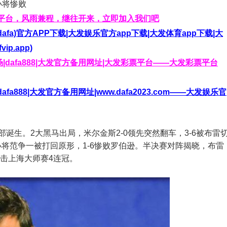
小将惨败
平台，风雨兼程，继往开来，立即加入我们吧
(dafa)官方APP下载|大发娱乐官方app下载|大发体育app下载|大
ip.app)
|dafa888|大发官方备用网址|大发彩票平台——大发彩票平台
a888|大发官方备用网址|www.dafa2023.com——大发娱乐官
诞生。2大黑马出局，米尔金斯2-0领先突然翻车，3-6被布雷
将范争一被打回原形，1-6惨败罗伯逊。半决赛对阵揭晓，布雷
击上海大师赛4连冠。