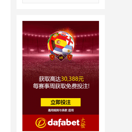
档
。
、