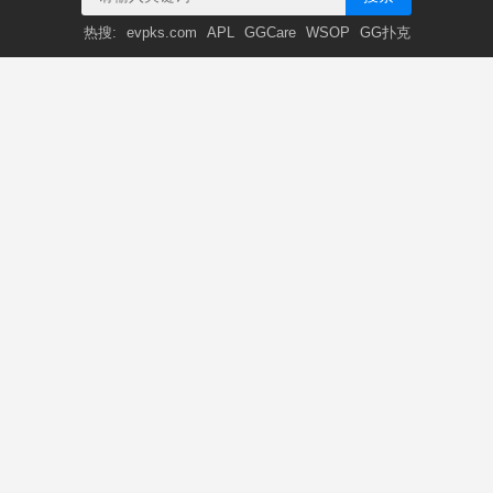
热搜:
evpks.com
APL
GGCare
WSOP
GG扑克