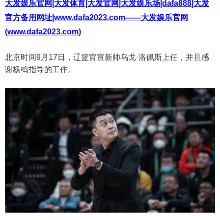
大发娱乐官网|大发体育|大发官网|大发娱乐场|dafa888|大发
官方备用网址|www.dafa2023.com——大发娱乐官网
(www.dafa2023.com)
北京时间9月17日，辽篮官宣新帅乌戈·洛佩斯上任，并且感
谢杨鸣指导的工作。