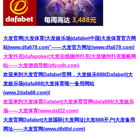
大发官网|大发体育|大发娱乐场|dafabet中国|大发体育官方网
站|www.dfa678.com”——大发官方网址(www.dfa678.com)
大发扑克|dafapoker|大发在线德州扑克|大发德州扑克策略网
站——大发游戏导航(dfyxdh.com)
欢迎来到大发官网Dafabet官网，大发娱乐888(Dafabet)|大
发娱乐场|dafa888|大发体育唯一备用网站
(www.2dafa88.com)!
欢迎来到大发体育Dafabet|大发体育官网|dafa888|大发娱乐
场——大发体育(www.daf22.com)
大发官网Dafabet|大发国际|大发网址|大发888开户|大发备用
网址——大发官网(www.d6d6d.com)