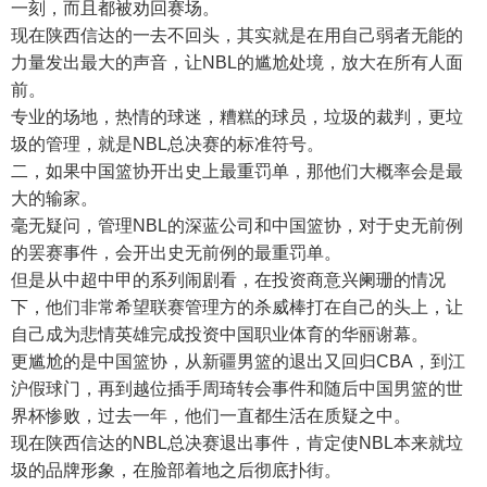
一刻，而且都被劝回赛场。
现在陕西信达的一去不回头，其实就是在用自己弱者无能的
力量发出最大的声音，让NBL的尴尬处境，放大在所有人面
前。
专业的场地，热情的球迷，糟糕的球员，垃圾的裁判，更垃
圾的管理，就是NBL总决赛的标准符号。
二，如果中国篮协开出史上最重罚单，那他们大概率会是最
大的输家。
毫无疑问，管理NBL的深蓝公司和中国篮协，对于史无前例
的罢赛事件，会开出史无前例的最重罚单。
但是从中超中甲的系列闹剧看，在投资商意兴阑珊的情况
下，他们非常希望联赛管理方的杀威棒打在自己的头上，让
自己成为悲情英雄完成投资中国职业体育的华丽谢幕。
更尴尬的是中国篮协，从新疆男篮的退出又回归CBA，到江
沪假球门，再到越位插手周琦转会事件和随后中国男篮的世
界杯惨败，过去一年，他们一直都生活在质疑之中。
现在陕西信达的NBL总决赛退出事件，肯定使NBL本来就垃
圾的品牌形象，在脸部着地之后彻底扑街。