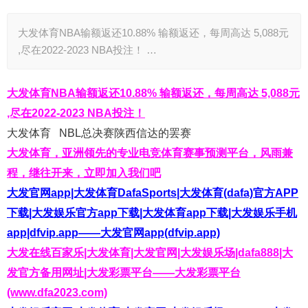
大发体育NBA输额返还10.88% 输额返还，每周高达 5,088元
,尽在2022-2023 NBA投注！ …
大发体育NBA输额返还10.88% 输额返还，每周高达 5,088元
,尽在2022-2023 NBA投注！
大发体育 NBL总决赛陕西信达的罢赛
大发体育，亚洲领先的专业电竞体育赛事预测平台，风雨兼
程，继往开来，立即加入我们吧
大发官网app|大发体育DafaSports|大发体育(dafa)官方APP
下载|大发娱乐官方app下载|大发体育app下载|大发娱乐手机
app|dfvip.app——大发官网app(dfvip.app)
大发在线百家乐|大发体育|大发官网|大发娱乐场|dafa888|大
发官方备用网址|大发彩票平台——大发彩票平台
(www.dfa2023.com)