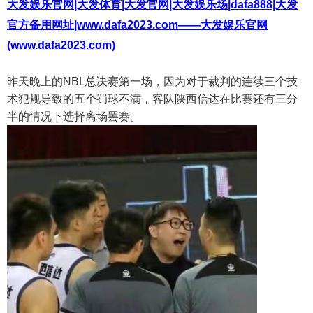
大发娱乐官网|大发体育|大发官网|大发娱乐场|dafa888|大发
官方备用网址|www.dafa2023.com——大发娱乐官网
(www.dafa2023.com)
昨天晚上的NBL总决赛第一场，因为对于裁判的连续三个技
术犯规导致的五个罚球不满，客队陕西信达在比赛还有三分
半的情况下选择离场罢赛。