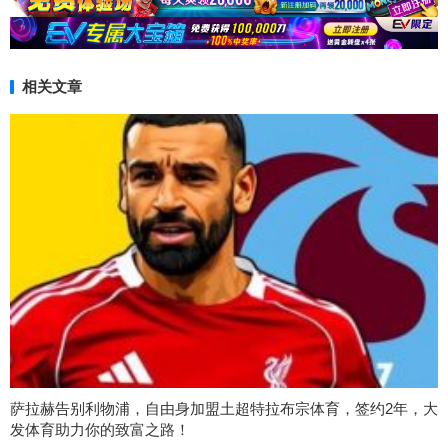
相关文章
萨拉赫告别利物浦，自由身加盟土超特拉布宗体育，签约2年，大
发体育助力你的致富之路！