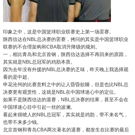
印象之中，这是中国篮球职业联赛史上第一场罢赛。
陕西信达在NBL总决赛的罢赛，拷问的其实是中国篮球职业
联赛的不合理架构和CBA取消升降级的规则。
一，相比青岛和北京首钢，陕西信达选择不再回来的原因，
其实就是NBL总冠军的鸡肋本质。
因为去年没有外援的NBL总决赛的乏味，昨天晚上我选择观
看的是中超。
申花沧州的比赛意料之中的让人昏昏欲睡，但是也比NBL总
决赛更有观赏性，这就是NBL在中国球迷心中的定位。
如果不是陕西信达的退赛，NBL总决赛的结果，甚至不会在
中国球迷心目中引起一丝的波澜。
看起来很唬人的NBL总冠军，其实就是鸡肋，带不来名气，
也带不来多少钱。
北京首钢和青岛CBA两次著名的退赛，都发生在比赛的最后