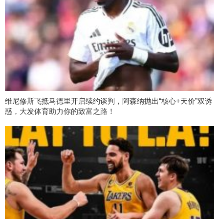
维尼修斯飞抵马德里开启续约谈判，阿森纳抛出“核心+天价”双诱
惑，大发体育助力你的致富之路！