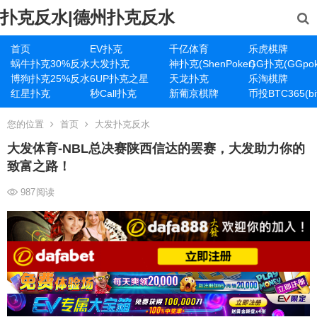
扑克反水|德州扑克反水
首页
EV扑克
千亿体育
乐虎棋牌
蜗牛扑克30%反水
大发扑克
神扑克(ShenPoker)
GG扑克(GGpok
博狗扑克25%反水
6UP扑克之星
天龙扑克
乐淘棋牌
红星扑克
秒Call扑克
新葡京棋牌
币投BTC365(bit
您的位置
首页
大发扑克反水
大发体育-NBL总决赛陕西信达的罢赛，大发助力你的
致富之路！
987
阅读