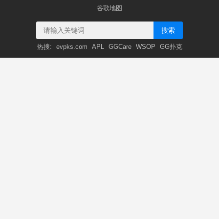
谷歌地图
搜索
热搜:
evpks.com
APL
GGCare
WSOP
GG扑克