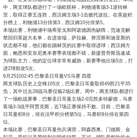
中，两支球队都进行了一场欧联杯，利物浦客场3-1逆转林
茨，取得正赛五连胜，西汉姆主场3-1击败托波拉。在英超积
分榜上，利物浦13分排第3，西汉姆10分排第5。
本场比赛，利物浦中场蒂亚戈和阿诺德因伤缺阵，范迪克解
禁回归英超大名单，在进攻端，萨拉赫、努涅斯和迪亚斯的
状态都不错，他们都在踢林茨的比赛中取得进球；西汉姆方
面，鲍恩和安东尼奥本赛季表现都不错，新援普劳斯迅速成
为球队主力，他的定位球非常有威胁，新赛季他出场5次，打
进2球助攻5次。
9月25日02:45 巴黎圣日耳曼VS马赛 四星
两支球队历史上交锋105次，巴黎圣日耳曼取得49胜21平35
负，其中过去28战马赛仅输2场比赛。周中，两支球队都进行
了一场欧战赛事，巴黎圣日耳曼主场2-0完胜多特蒙德，马赛
客场3-3战平阿贾克斯，近7场正赛保持不败。目前，巴黎圣
日耳曼积8分，排在法甲积分榜第5位，马赛积9分排在第四
位。
本场比赛，巴黎圣日耳曼伤兵满营，阿森西奥、门德斯、金