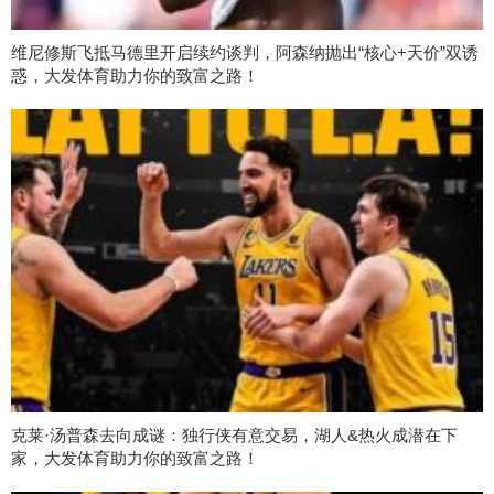
维尼修斯飞抵马德里开启续约谈判，阿森纳抛出“核心+天价”双诱
惑，大发体育助力你的致富之路！
克莱·汤普森去向成谜：独行侠有意交易，湖人&热火成潜在下
家，大发体育助力你的致富之路！