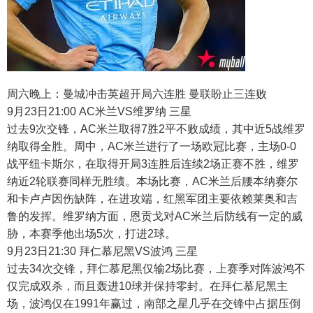
周六晚上：曼城冲击英超开局六连胜 曼联盼止三连败
9月23日21:00 AC米兰VS维罗纳 三星
过去9次交锋，AC米兰取得7胜2平不败成绩，其中近5战维罗
纳取得全胜。周中，AC米兰进行了一场欧冠比赛，主场0-0
战平纽卡斯尔，在取得开局3连胜后连续2场正赛不胜，维罗
纳近2轮联赛同样无胜绩。本场比赛，AC米兰后腰本纳赛尔
和卡卢卢因伤缺阵，在进攻端，红黑军团主要依赖莱奥和吉
鲁的发挥。维罗纳方面，恩贡戈对AC米兰后防线有一定的威
胁，本赛季他出场5次，打进2球。
9月23日21:30 拜仁慕尼黑VS波鸿 三星
过去34次交锋，拜仁慕尼黑仅输2场比赛，上赛季对阵波鸿不
仅完成双杀，而且轰进10球并保持零封。在拜仁慕尼黑主
场，波鸿仅在1991年赢过，南部之星几乎在交锋中占据压倒