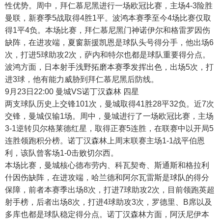
性优势。周中，拜仁慕尼黑进行一场欧冠比赛，主场4-3险胜
曼联，新赛季5战取得4胜1平。波鸿本赛季至今4场比赛仅取
得1平4负。本场比赛，拜仁慕尼黑门神诺伊尔和格雷罗因伤
缺阵，在进攻端，夏窗新援凯恩是球队头号得分手，他出场6
次，打进5球助攻2次，萨内和特尔也都是球队重要得分点。
波鸿方面，日本射手浅野拓磨本赛季发挥出色，出场5次，打
进3球，他有能力威胁到拜仁慕尼黑后防线。
9月23日22:00 曼城VS诺丁汉森林 四星
两支球队历史上交锋101次，曼城取得41胜28平32负。近7次
交锋，曼城仅输1场。周中，曼城进行了一场欧冠比赛，主场
3-1逆转贝尔格莱德红星，取得正赛5连胜，在联赛中以开局5
连胜领跑积分榜。诺丁汉森林上周末联赛主场1-1战平伯恩
利，该队曾客场1-0击败切尔西。
本场比赛，曼城核心德布劳内、科瓦契奇、斯通斯和格拉利
什因伤缺阵，在进攻端，哈兰德和阿尔瓦雷斯是球队的得分
保障，前者本赛季出场8次，打进7球助攻2次，目前领跑英超
射手榜，后者出场8次，打进4球助攻3次，罗德里、B席以及
多库也都是球队稳定得分点。诺丁汉森林方面，阿沃尼伊本