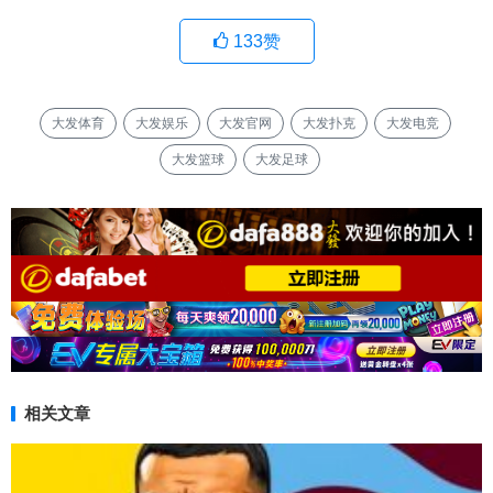
133
赞
大发体育
大发娱乐
大发官网
大发扑克
大发电竞
大发篮球
大发足球
相关文章