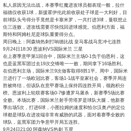
私人原因无法出战，本赛季红魔进攻球员都表现一般，拉什
福德仅收获1球，新援霍伊伦此前收获处子球是一大利好，目
前球队头号得分手竟然是卡塞米罗，一共打进3球，曼联想止
住三连败，进攻线需要尽快找回进球感觉。伯恩利方面，福
斯特和阿姆杜尼是球队重要得分点。
周日晚上：阿森纳热刺打响德比战 皇马客战马竞冲七连胜
9月24日18:30 恩波利VS国际米兰 三星
在上赛季意甲第1回合中，国际米兰主场0-1负于伯恩利，这
也是蓝黑军团过去19次交锋唯一一败，期间拿下16场胜利。
在伯恩利主场，国际米兰9次做客取得8胜1平。周中，国际米
兰进行了一场欧冠比赛，客场1-1战平皇家社会，赛季开局连
胜被终结，但该队在意甲赛场上保持四连胜开局，领跑积分
榜。恩波利上轮联赛客场0-7惨遭罗马屠杀，新赛季5场比赛
全败。本场比赛，国际米兰射手劳塔罗是球队大腿，他新赛
季出场5次，打进6球，小图拉姆的速度和恰尔汉奥卢的定位
球都是球队在进攻端非常有威胁的武器，面对着赛季全败的
球队，蓝黑军团力争意甲开局五连胜。
9月24日21:00 阿森纳VS热刺 五星