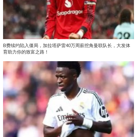
B费续约陷入僵局，加拉塔萨雷40万周薪挖角曼联队长，大发体
育助力你的致富之路！