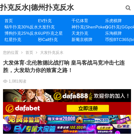
扑克反水|德州扑克反水
首页
EV扑克
千亿体育
乐虎棋牌
蜗牛扑克30%反水
大发扑克
神扑克(ShenPoker)
GG扑克(GGpok
博狗扑克25%反水
6UP扑克之星
天龙扑克
乐淘棋牌
红星扑克
秒Call扑克
新葡京棋牌
币投BTC365(bit
您的位置
首页
大发扑克反水
大发体育-北伦敦德比战打响 皇马客战马竞冲击七连
胜，大发助力你的致富之路！
1,081
阅读