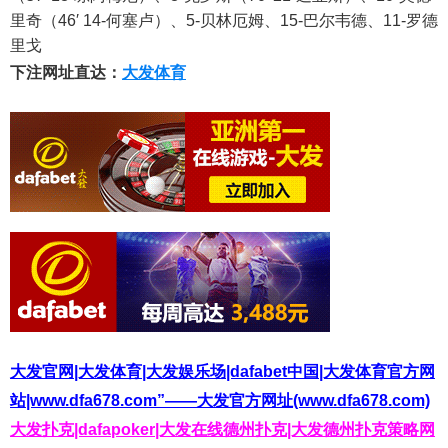
里奇（46′ 14-何塞卢）、5-贝林厄姆、15-巴尔韦德、11-罗德
里戈
下注网址直达：
大发体育
大发官网|大发体育|大发娱乐场|dafabet中国|大发体育官方网
站|www.dfa678.com”——大发官方网址(www.dfa678.com)
大发扑克|dafapoker|大发在线德州扑克|大发德州扑克策略网