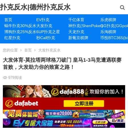
扑克反水|德州扑克反水
首页
EV扑克
千亿体育
乐虎棋牌
蜗牛扑克30%反水
大发扑克
神扑克(ShenPoker)
GG扑克(GGpok
博狗扑克25%反水
6UP扑克之星
天龙扑克
乐淘棋牌
红星扑克
秒Call扑克
新葡京棋牌
币投BTC365(bit
您的位置
首页
大发扑克反水
大发体育-莫拉塔两球格刀破门 皇马1-3马竞遭遇联赛
首败，大发助力你的致富之路！
979
阅读