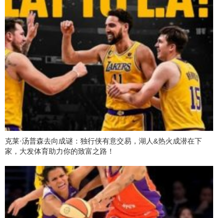
克莱·汤普森去向成谜：独行侠有意交易，湖人&热火成潜在下
家，大发体育助力你的致富之路！