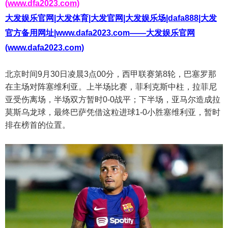
(www.dfa2023.com)
大发娱乐官网|大发体育|大发官网|大发娱乐场|dafa888|大发
官方备用网址|www.dafa2023.com——大发娱乐官网
(www.dafa2023.com)
北京时间9月30日凌晨3点00分，西甲联赛第8轮，巴塞罗那
在主场对阵塞维利亚。上半场比赛，菲利克斯中柱，拉菲尼
亚受伤离场，半场双方暂时0-0战平；下半场，亚马尔造成拉
莫斯乌龙球，最终巴萨凭借这粒进球1-0小胜塞维利亚，暂时
排在榜首的位置。