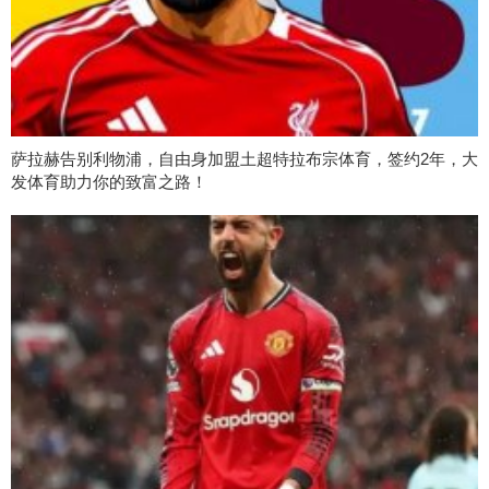
萨拉赫告别利物浦，自由身加盟土超特拉布宗体育，签约2年，大
发体育助力你的致富之路！