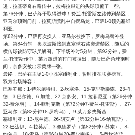
递，拉基蒂奇右路传中，拉梅拉跟进的头球顶偏了一些。
第76分钟，巴萨终于取得进球！费兰-托雷斯左路传到禁区，
亚马尔顶到门前，拉莫斯慌乱中自摆乌龙，巴萨1-0领先塞维
利亚。
第82分钟，巴萨再次换人，亚马尔被换下，罗梅乌替补登
场。第84分钟，奥坎波斯接到直塞球右路突进禁区，随后的
横传球被防守球员解围。下半场补时5分钟，第92分钟，费
兰-托雷斯传中，莱万跟进的打门被挡出，随后巴萨角球拖时
间，京多安被出示黄牌一张。
最终，巴萨在主场1-0小胜塞维利亚，暂时排在联赛榜首。
双方出场阵容：
巴塞罗那：1-特尔施特根、2-坎塞洛、15-克里斯滕森、23-孔
德、3-巴尔德、6-加维、22-京多安、11-拉菲尼亚（第36分钟
32-费尔明）、14-菲利克斯（第72分钟7-费兰-托雷斯）、27-
亚马尔（第82分钟18-罗梅乌）、9-莱万多夫斯基
塞维利亚：13-尼兰德、26-胡安卢（第82分钟16-纳瓦斯）、
22-巴达伊、4-拉莫斯、3-佩德罗萨（第82分钟7-苏索）、8-
约尔丹、18-索乌（第66分钟20-费尔南多）、5-奥坎波斯、