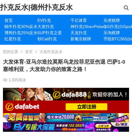
扑克反水|德州扑克反水
首页
EV扑克
千亿体育
乐虎棋牌
蜗牛扑克30%反水
大发扑克
神扑克(ShenPoker)
GG扑克(GGpok
博狗扑克25%反水
6UP扑克之星
天龙扑克
乐淘棋牌
红星扑克
秒Call扑克
新葡京棋牌
币投BTC365(bit
您的位置
首页
大发扑克反水
大发体育-亚马尔造拉莫斯乌龙拉菲尼亚伤退 巴萨1-0
塞维利亚，大发助力你的致富之路！
1,005
阅读