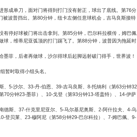
进形成单刀，面对门将得到打门没有射正，球出了底线。第76分
门被波普挡出。第80分钟，纽卡左侧任意球机会，吉马良斯接特
。
没有停好球被门将出击拿到。第85分钟，巴尔科拉横传，姆巴佩
做球，维蒂尼亚弧顶的打门踢飞了。第88分钟，波普因为拖延时
交给墨菲，后者再做球，沙尔得球后起脚远射破门得手，世界波！
之组暂时取得小组头名。
、5-沙尔、33-丹-伯恩、39-吉马良斯、8-托纳利（第63分钟32
70分钟23-墨菲）、10-戈登（第93分钟13-塔盖特）、14-伊萨
南德斯、37-什克里尼亚尔、5-马尔基尼奥斯、2-阿什拉夫、4-乌
0-登贝莱、23-穆阿尼（第58分钟29-巴尔科拉）、7-姆巴佩、9-