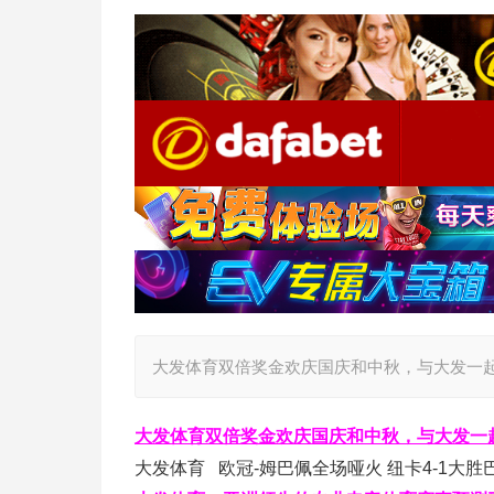
大发体育双倍奖金欢庆国庆和中秋，与大发一起欢
大发体育双倍奖金欢庆国庆和中秋，与大发一起欢
大发体育 欧冠-姆巴佩全场哑火 纽卡4-1大胜