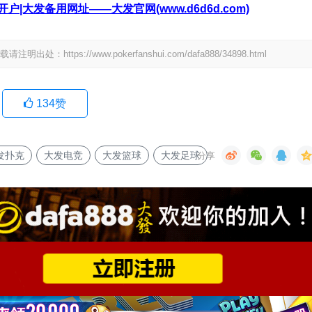
开户|大发备用网址——大发官网(www.d6d6d.com)
ps://www.pokerfanshui.com/dafa888/34898.html
134
赞
发扑克
大发电竞
大发篮球
大发足球