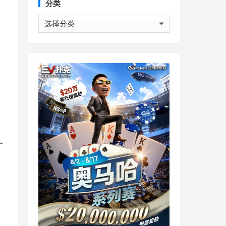
分类
分
类
-