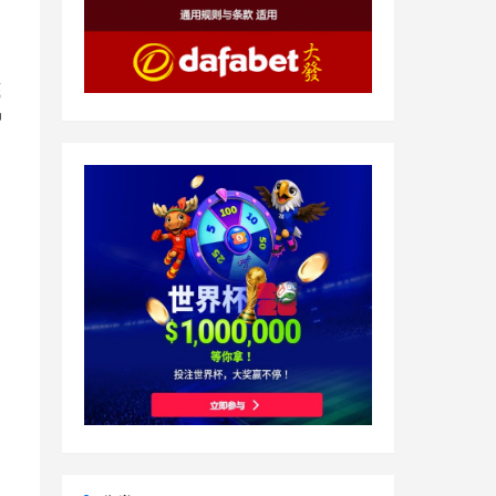
底
中
，