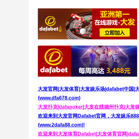
大发官网|大发体育|大发娱乐场|dafabet中国|
(www.dfa678.com)
大发扑克|dafapoker|大发在线德州扑克|大发
欢迎来到大发官网Dafabet官网，大发娱乐888(D
(www.2dafa88.com)!
欢迎来到大发体育Dafabet|大发体育官网|dafa8