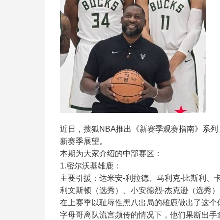
近日，搜狐NBA推出《新赛季观赛指南》系
新赛季展望。
本期为大家介绍的中部赛区：
1.密尔沃基雄鹿：
主要引援：达米安-利拉德、马利克-比斯利、卡
利文斯顿（选秀）、小安德烈-杰克逊（选秀）
在上赛季以耻辱性黑八出局的雄鹿做出了这个
字母哥离队流言频传的情况下，他们果断出手