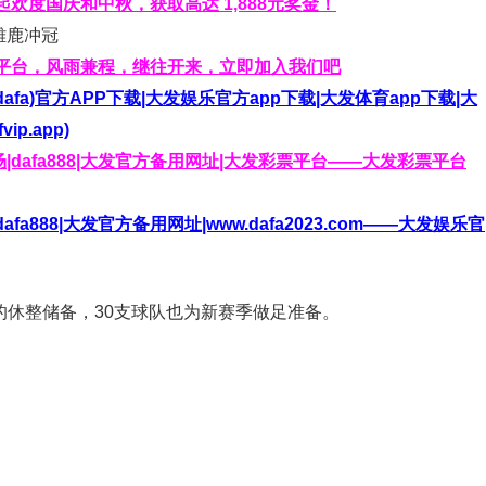
度国庆和中秋，获取高达 1,888元奖金！
雄鹿冲冠
平台，风雨兼程，继往开来，立即加入我们吧
(dafa)官方APP下载|大发娱乐官方app下载|大发体育app下载|大
ip.app)
|dafa888|大发官方备用网址|大发彩票平台——大发彩票平台
a888|大发官方备用网址|www.dafa2023.com——大发娱乐官
夏天的休整储备，30支球队也为新赛季做足准备。