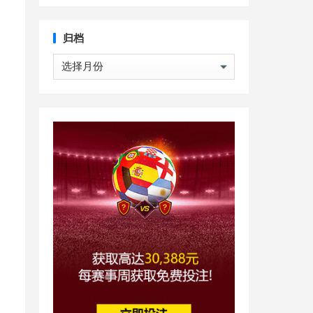
归档
归
档