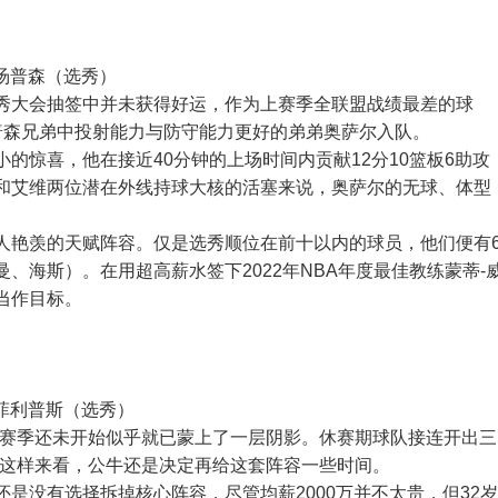
-汤普森（选秀）
秀大会抽签中并未获得好运，作为上赛季全联盟战绩最差的球
普森兄弟中投射能力与防守能力更好的弟弟奥萨尔入队。
的惊喜，他在接近40分钟的上场时间内贡献12分10篮板6助攻
和艾维两位潜在外线持球大核的活塞来说，奥萨尔的无球、体型
人艳羡的天赋阵容。仅是选秀顺位在前十以内的球员，他们便有
、海斯）。在用超高薪水签下2022年NBA年度最佳教练蒙蒂-
当作目标。
-菲利普斯（选秀）
新赛季还未开始似乎就已蒙上了一层阴影。休赛期球队接连开出三
，这样来看，公牛还是决定再给这套阵容一些时间。
是没有选择拆掉核心阵容，尽管均薪2000万并不太贵，但32岁