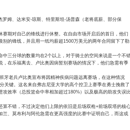
-杰罗姆、达米安-琼斯、特里斯坦-汤普森（老将底薪、部分保
休赛期对自己的锋线进行休整。在自由市场开启后的首日，他们
别的锋线，并且用一纸均薪超1500万美元的两年合同留下了勒
命中三分球的数量均在2个以上，对于骑士的空间来说是一个不
说，在乐福离去、卢比奥因病暂别赛场的情况下，他们急需有季
西班牙老兵卢比奥宣布将因精神疾病问题远离赛场，在这种情况
十分关键。这名来自弗吉尼亚大学的高个控卫上赛季在勇士挽救了
进攻效率（总投篮命中率相加超过180%）以及极高的助攻失误
还算不错，不过决定他们上限的依旧是后场双枪+前场双塔的核
加兰、莫布利与阿伦急需在更高强度的比赛中证明自己，而这或
。