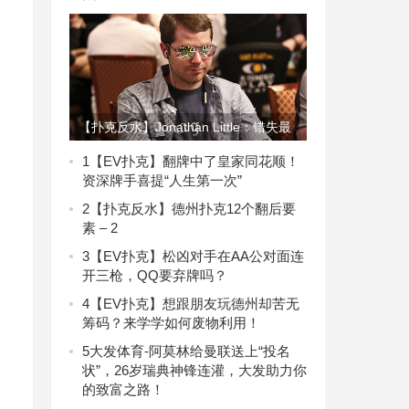
【扑克反水】​Jonathan Little：错失最
大价值的葫芦
1
【EV扑克】翻牌中了皇家同花顺！
资深牌手喜提“人生第一次”
2
【扑克反水】德州扑克12个翻后要
素 – 2
3
【EV扑克】松凶对手在AA公对面连
开三枪，QQ要弃牌吗？
4
【EV扑克】想跟朋友玩德州却苦无
筹码？来学学如何废物利用！
5
大发体育-阿莫林给曼联送上“投名
状”，26岁瑞典神锋连灌，大发助力你
的致富之路！