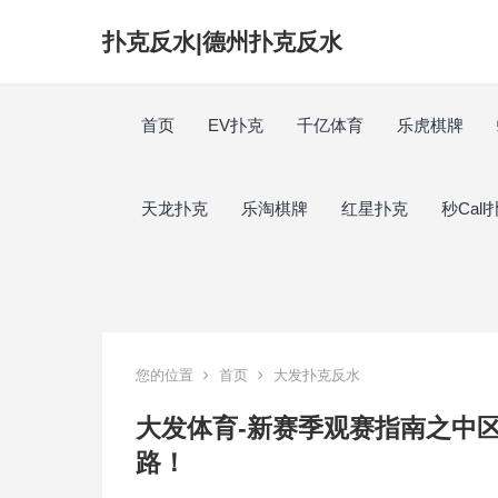
扑克反水|德州扑克反水
首页
EV扑克
千亿体育
乐虎棋牌
天龙扑克
乐淘棋牌
红星扑克
秒Call
您的位置
首页
大发扑克反水
大发体育-新赛季观赛指南之中
路！