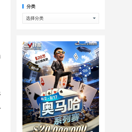
分类
分
类
错
比
心