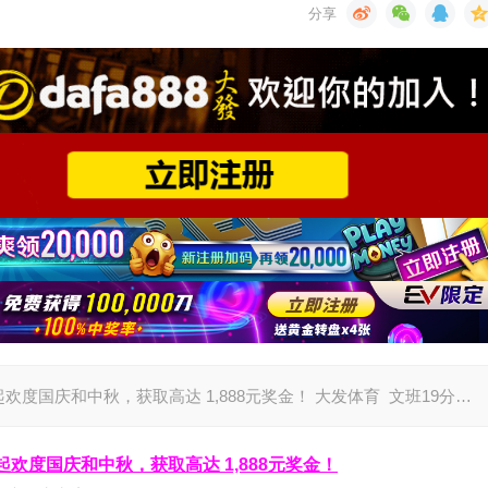
度国庆和中秋，获取高达 1,888元奖金！ 大发体育 文班19分…
度国庆和中秋，获取高达 1,888元奖金！