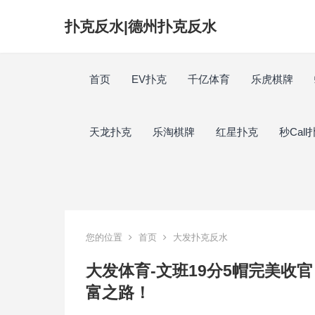
扑克反水|德州扑克反水
首页
EV扑克
千亿体育
乐虎棋牌
天龙扑克
乐淘棋牌
红星扑克
秒Call
您的位置
首页
大发扑克反水
大发体育-文班19分5帽完美收
富之路！