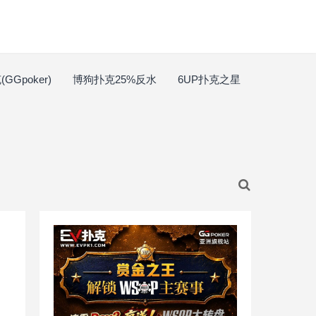
GGpoker)
博狗扑克25%反水
6UP扑克之星