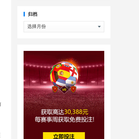
归档
归
档
前
斑