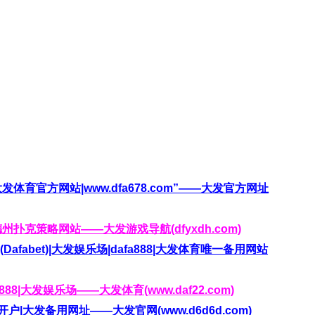
大发体育官方网站|www.dfa678.com”——大发官方网址
德州扑克策略网站——大发游戏导航(dfyxdh.com)
afabet)|大发娱乐场|dafa888|大发体育唯一备用网站
88|大发娱乐场——大发体育(www.daf22.com)
开户|大发备用网址——大发官网(www.d6d6d.com)