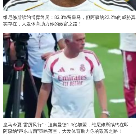
维尼修斯续约博弈终局：83.3%留皇马，但阿森纳22.2%的威胁真
实存在，大发体育助力你的致富之路！
皇马今夏“雷厉风行”：迪奥曼德1.4亿加盟，维尼修斯续约在即，
阿森纳“声东击西”策略落空，大发体育助力你的致富之路！