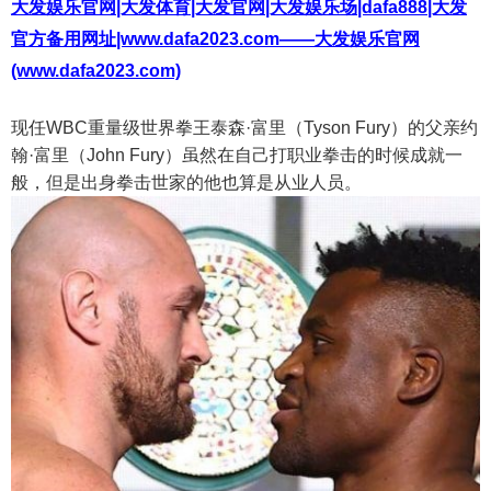
大发娱乐官网|大发体育|大发官网|大发娱乐场|dafa888|大发
官方备用网址|www.dafa2023.com——大发娱乐官网
(www.dafa2023.com)
现任WBC重量级世界拳王泰森·富里（Tyson Fury）的父亲约
翰·富里（John Fury）虽然在自己打职业拳击的时候成就一
般，但是出身拳击世家的他也算是从业人员。