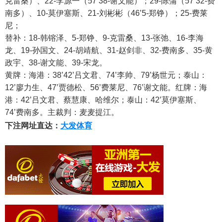
克雷桑）、22-李源一（57’38-谢文能）；29-陈蒲（57’32-费
南多）、10-莫伊塞斯、21-刘彬彬（46’5-郑铮）；25-费莱
尼；
替补：18-韩镕泽、5-郑铮、9-克雷桑、13-张弛、16-李海
龙、19-孙国文、24-胡靖航、31-赵剑非、32-费南多、35-黄
政宇、38-谢文能、39-宋龙。
黄牌：海港：38’42’吕文君、74’李帅、79’杨世元；泰山：
12’廖力生、47’贾德松、56’费莱尼、76’谢文能。红牌：海
港：42’吕文君、蔡慧康、哈维尔；泰山：42’莫伊塞斯、
74’费南多。主裁判：麦麦提江。
下注网址直达：
大发体育