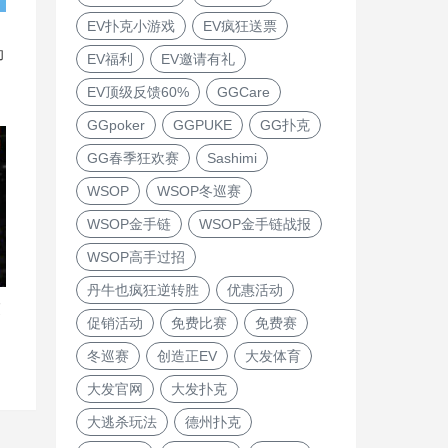
EV扑克小游戏
EV疯狂送票
助
EV福利
EV邀请有礼
EV顶级反馈60%
GGCare
GGpoker
GGPUKE
GG扑克
GG春季狂欢赛
Sashimi
WSOP
WSOP冬巡赛
WSOP金手链
WSOP金手链战报
WSOP高手过招
丹牛也疯狂逆转胜
优惠活动
交
促销活动
免费比赛
免费赛
冬巡赛
创造正EV
大发体育
大发官网
大发扑克
大逃杀玩法
德州扑克