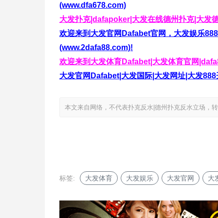
(www.dfa678.com)
大发扑克|dafapoker|大发在线德州扑克|大发
欢迎来到大发官网Dafabet官网，大发娱乐888(D
(www.2dafa88.com)!
欢迎来到大发体育Dafabet|大发体育官网|dafa8
大发官网Dafabet|大发国际|大发网址|大发888
本文来自网络，不代表扑克反水|德州扑克反水立场，转载请注明出处：htt
标签:
大发体育
大发娱乐
大发官网
大