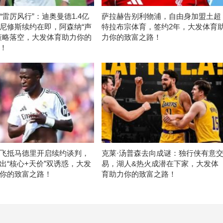
“雷厉风行”：迪奥曼德1.4亿
萨拉赫告别利物浦，自由身加盟土超
尼修斯续约在即，阿森纳“声
特拉布宗体育，签约2年，大发体育
策略落空，大发体育助力你的
力你的致富之路！
！
飞抵马德里开启续约谈判，
克莱·汤普森去向成谜：独行侠有意
出“核心+天价”双诱惑，大发
易，湖人&热火成潜在下家，大发体
你的致富之路！
育助力你的致富之路！