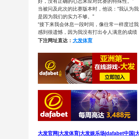
好，没有正确的心态来应对比赛的特殊性。”
当被问及此次的比赛版本时，他说：“我认为我
是因为我们的实力不够。”
“接下来我会休息一段时间，像往常一样度过我的
感到很遗憾，因为我没有打出令人满意的成绩
下注网址直达：
大发体育
大发官网|大发体育|大发娱乐场|dafabet中国|