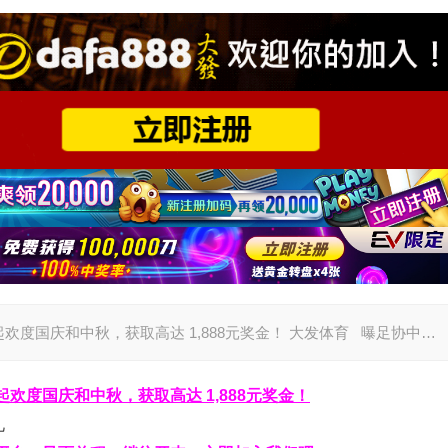
度国庆和中秋，获取高达 1,888元奖金！ 大发体育 曝足协中…
度国庆和中秋，获取高达 1,888元奖金！
礼