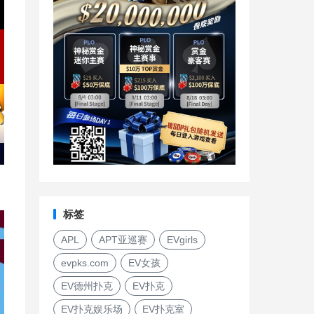
标签
APL
APT亚巡赛
EVgirls
evpks.com
EV女孩
EV德州扑克
EV扑克
EV扑克娱乐场
EV扑克室