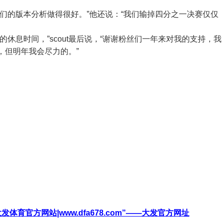
们的版本分析做得很好。”他还说：“我们输掉四分之一决赛仅仅
休息时间，”scout最后说，“谢谢粉丝们一年来对我的支持，我
，但明年我会尽力的。”
大发体育官方网站|www.dfa678.com”——大发官方网址