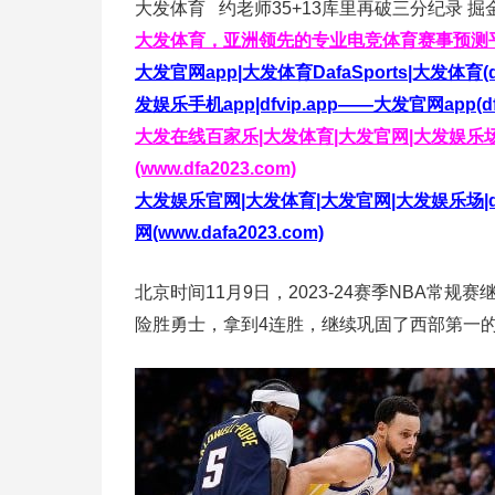
大发体育 约老师35+13库里再破三分纪录 
大发体育，亚洲领先的专业电竞体育赛事预测
大发官网app|大发体育DafaSports|大发体育
发娱乐手机app|dfvip.app——大发官网app(dfv
大发在线百家乐|大发体育|大发官网|大发娱乐场
(www.dfa2023.com)
大发娱乐官网|大发体育|大发官网|大发娱乐场|daf
网(www.dafa2023.com)
北京时间11月9日，2023-24赛季NBA常规
险胜勇士，拿到4连胜，继续巩固了西部第一