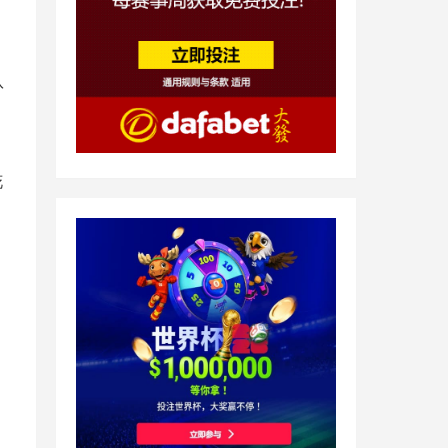
队
花
，