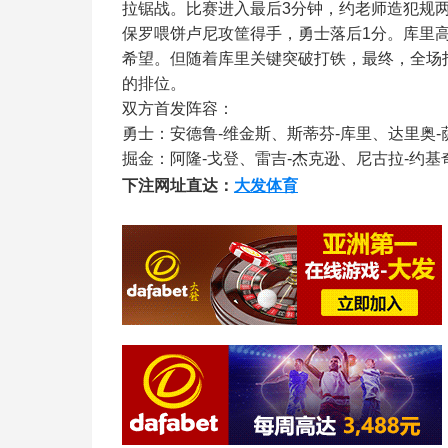
拉锯战。比赛进入最后3分钟，约老师造犯规
保罗喂饼卢尼攻筐得手，勇士落后1分。库里
希望。但随着库里关键突破打铁，最终，全场打
的排位。
双方首发阵容：
勇士：安德鲁-维金斯、斯蒂芬-库里、达里奥-
掘金：阿隆-戈登、雷吉-杰克逊、尼古拉-约基
下注网址直达：
大发体育