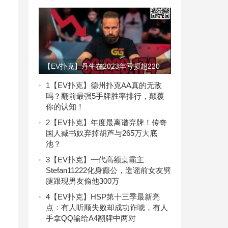
【EV扑克】丹牛在2023年亏损超220
万美元！2024年有新策略？
1
【EV扑克】德州扑克AA真的无敌
吗？翻前最强5手牌胜率排行，颠覆
你的认知！
2
【EV扑克】年度最离谱弃牌！传奇
国人臧书奴弃掉胡芦与265万大底
池？
3
【EV扑克】一代高额桌霸主
Stefan11222化身癫公，造谣前女友劈
腿跟现男友偷他300万
4
【EV扑克】HSP第十三季最新亮
点：有人听顺失败却成功诈唬，有人
手拿QQ输给A4翻牌中两对