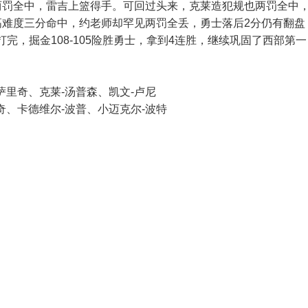
两罚全中，雷吉上篮得手。可回过头来，克莱造犯规也两罚全中
高难度三分命中，约老师却罕见两罚全丢，勇士落后2分仍有翻盘
完，掘金108-105险胜勇士，拿到4连胜，继续巩固了西部第一
萨里奇、克莱-汤普森、凯文-卢尼
奇、卡德维尔-波普、小迈克尔-波特