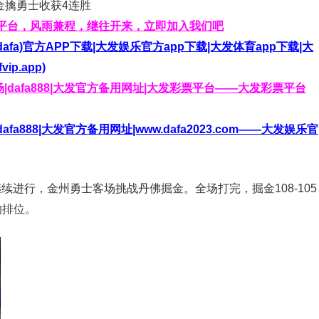
掘金擒勇士收获4连胜
平台，风雨兼程，继往开来，立即加入我们吧
(dafa)官方APP下载|大发娱乐官方app下载|大发体育app下载|大
ip.app)
|dafa888|大发官方备用网址|大发彩票平台——大发彩票平台
a888|大发官方备用网址|www.dafa2023.com——大发娱乐官
赛继续进行，金州勇士客场挑战丹佛掘金。全场打完，掘金108-105
的排位。