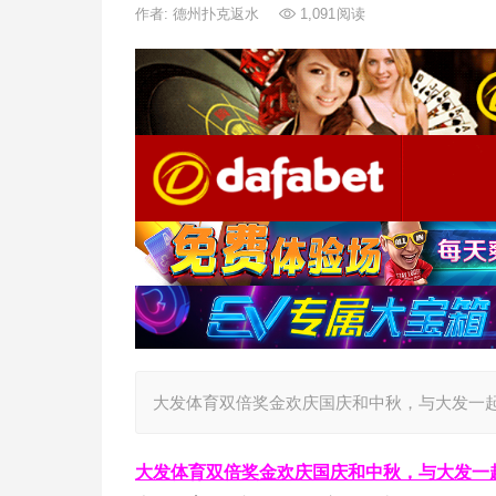
作者:
德州扑克返水
1,091
阅读
大发体育双倍奖金欢庆国庆和中秋，与大发一起欢
大发体育双倍奖金欢庆国庆和中秋，与大发一起欢