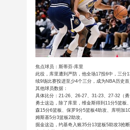
焦点球员：斯蒂芬-库里
此役，库里遭到严防，他全场17投6中，三分1
续9场比赛投进至少4个三分，成为NBA历史
其他球员数据：
具体比分：21-26、26-27、31-23、27-32
勇士这边，除了库里，维金斯得到11分5篮板、
森15分6篮板、保罗9分5篮板4助攻、库明加1
姆斯基5分3篮板2助攻。
掘金这边，约基奇入账35分13篮板5助攻3抢断