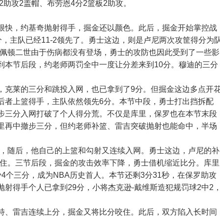
板2助攻2盖帽、布劳恩4分2篮板2助攻。
很快，约基奇抛射得手，掘金还以颜色。此后，掘金开始掌控战
分，主队已经11-2领先了。勇士这边，则是卢尼两次攻筐得分为
，佩顿二世由于伤病都没有登场，勇士的攻防也因此受到了一些影
到本节后段，约老师两罚全中一度让分差来到10分。穆迪的三分
，克莱的三分和跳投入网，也已拿到了9分。但掘金这边多点开
后者上篮得手，主队依然领先6分。本节中段，勇士打出挡拆配
步三分入网打破了个人得分荒。不仅是库里，保罗也在本节末段
里再中撤步三分，但约老师补篮、雷吉突破抛射也能命中，半场
分，随后，他自己的上篮和勾射又连续入网。勇士这边，卢尼的补
咬住。三节后段，掘金的攻击效率下降，勇士借机缩近比分。库里
4个三分，成为NBA历史首人。本节还剩3分31秒，在保罗助攻
射得手个人已拿到29分，小将杰克逊-戴维斯造犯规罚球2中2
特、雷吉连续上分，掘金又将比分咬住。此后，双方陷入长时间