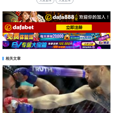
大发篮球
大发足球
相关文章