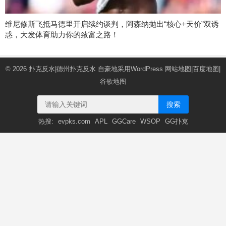
维尼修斯飞抵马德里开启续约谈判，阿森纳抛出“核心+天价”双诱
惑，大发体育助力你的致富之路！
© 2026
扑克反水|德州扑克反水
自豪地采用WordPress
网站地图
|
百度地图
|
谷歌地图
搜索
热搜:
evpks.com
APL
GGCare
WSOP
GG扑克