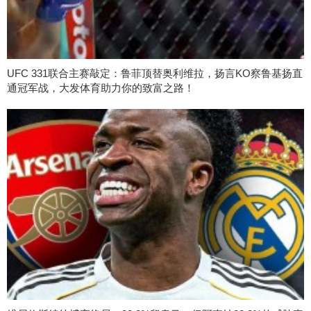
UFC 331联合主赛敲定：鲁菲顶替奥利维拉，扬言KO察鲁基扬直
通冠军战，大发体育助力你的致富之路！