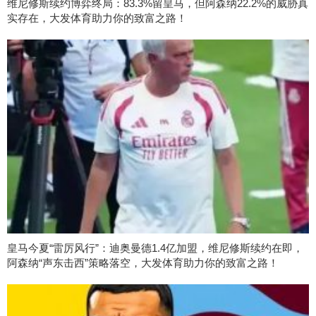
维尼修斯续约博弈终局：83.3%留皇马，但阿森纳22.2%的威胁真
实存在，大发体育助力你的致富之路！
皇马今夏“雷厉风行”：迪奥曼德1.4亿加盟，维尼修斯续约在即，
阿森纳“声东击西”策略落空，大发体育助力你的致富之路！