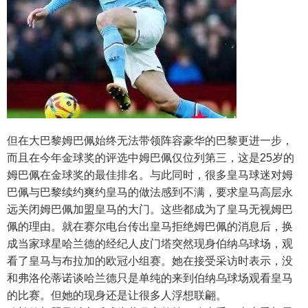
但在大巴黎姆巴佩始终无法带领阵容豪华的巴黎更进一步，
而且在今年金球奖的评选中姆巴佩仅位列第三，这是25岁的
姆巴佩在金球奖的最佳排名。与此同时，很多皇马球迷对姆
巴佩与巴黎续约爽约皇马的做法感到不满，要求皇马高层永
远关闭姆巴佩加盟皇马的大门。这些都成为了皇马无视姆巴
佩的理由。就在赛尔电台传出皇马拒绝姆巴佩的消息后，换
成当家球星哈兰德的经纪人皮门塔突然现身伯纳乌球场，观
看了皇马与布拉加的欧冠小组赛。她在接受采访时表示，没
和弗洛伦蒂诺谈哈兰德只是单纯的来到伯纳乌球场观看皇马
的比赛。但她的现身还是让很多人浮想联翩。