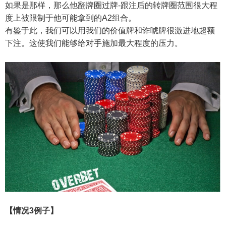
如果是那样，那么他翻牌圈过牌-跟注后的转牌圈范围很大程
度上被限制于他可能拿到的A2组合。
有鉴于此，我们可以用我们的价值牌和诈唬牌很激进地超额
下注。这使我们能够给对手施加最大程度的压力。
【情况3例子】