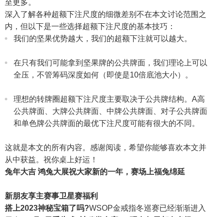
至更多。
深入了解各种超额下注尺度的细微差别不在本文讨论范围之
内，但以下是一些选择超额下注尺度的基本技巧：
我们的坚果优势越大，我们的超额下注就可以越大。
在只有我们可能拿到坚果牌的公共牌面，我们理论上可以
全压，不管筹码深度如何（即使是10倍底池大小）。
理想的转牌圈超额下注尺度主要取决于公共牌结构。A高
公共牌面、大牌公共牌面、中牌公共牌面、对子公共牌面
和单色牌公共牌面的最优下注尺度可能有很大的不同。
这就是本文的所有内容。感谢阅读，希望你能够喜欢本文并
从中获益。祝你桌上好运！
兔年大吉 鸿兔大展
祝大家新的一年，赛场上福兔绵延
新朋友享主赛事卫星赛福利
搭上2023神秘宝箱了吗?
WSOP金戒指冬巡赛已经渐渐进入