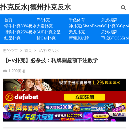
扑克反水|德州扑克反水
首页
EV扑克
千亿体育
乐虎棋牌
蜗牛扑克30%反水
大发扑克
神扑克(ShenPoker)
GG扑克(GGpok
博狗扑克25%反水
6UP扑克之星
天龙扑克
乐淘棋牌
红星扑克
秒Call扑克
新葡京棋牌
币投BTC365(bit
您的位置
首页
EV扑克反水
【EV扑克】必杀技：转牌圈超额下注教学
1,209
阅读