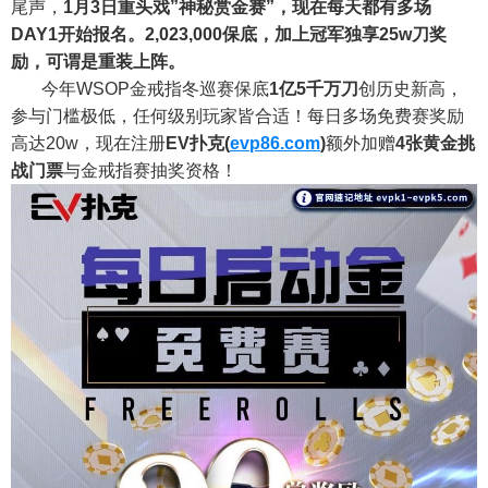
尾声，
1月3日重头戏”神秘赏金赛”，现在每天都有多场
DAY1开始报名。2,023,000保底，加上冠军独享25w刀奖
励，可谓是重装上阵。
今年WSOP金戒指冬巡赛保底
1亿5千万刀
创历史新高，
参与门槛极低，任何级别玩家皆合适！每日多场免费赛奖励
高达20w，现在注册
EV扑克(
evp86.com
)
额外加赠
4张黄金挑
战门票
与金戒指赛抽奖资格！