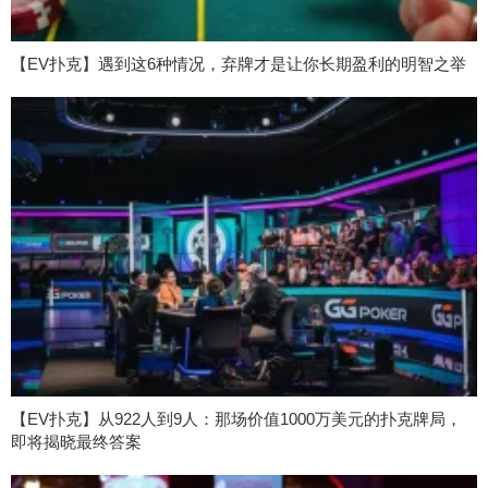
【EV扑克】遇到这6种情况，弃牌才是让你长期盈利的明智之举
【EV扑克】从922人到9人：那场价值1000万美元的扑克牌局，
即将揭晓最终答案