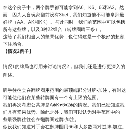
在这个例子中，两个牌手都可能拿到A6、K6、66和A2。然
而，因为大盲玩家翻前没有3bet，我们知道他不可能拿到最
好牌（AA、AK和KK）。与此同时，我们的范围中可以包括
所有这些牌，以及3种22组合（转牌圈暗三条）。
这给了我们相当大的坚果优势，也使得这是一个极好的超额
下注场合。
【情况2例子】
情况1的牌局也可用来讨论情况2，但我们还是进行更深入的
阐述。
牌手往往会在翻牌圈用范围的最顶端部分过牌-加注，有时这
可能使他们在某些转牌面有一个有上限的范围。
我们再次考虑公共牌是A♣K♥6♦2♣的情况。我们已经知道我
们具有坚果优势。除此之外，我们可以认为对手范围中的一
些最强牌往往会在翻牌圈过牌-加注。
假设我们知道对手会在翻牌圈用66和大多数两对过牌-加注。