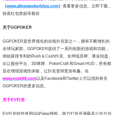
（
www.allnewpokerblog.com
）
查看更多信息。立即下载，
惊喜红包奖励等着你
关于GGPOKER
GGPOKER是世界领先的在线扑克室之一，拥有不断增长的
全球玩家群。GGPOKER提供了一系列创新的游戏和功能，
例如获得专利的Rush＆Cash扑克、全押或弃牌、黄金转盘、
出让股份平台、3D咪牌、PokerCraft 和Smart HUD，所有都
旨在增强游戏性体验，让扑克变得更加有趣。在
www.evpk66.com
以及Facebook和Twitter上可以找到有关
GGPOKER的更多信息。
关于EV扑克
EV扑克软件使用GGPoker授权，致力打造亚洲最具公信力与