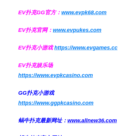
EV扑克GG官方：
www.evpk68.com
EV扑克官网：
www.evpukes.com
EV扑克小游戏
https://www.evgames.cc
EV扑克娱乐场
https://www.evpkcasino.com
GG扑克小游戏
https://www.ggpkcasino.com
蜗牛扑克最新网址：
www.allnew36.com