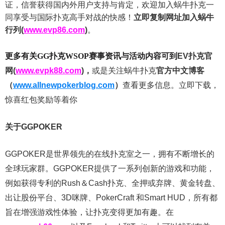
证，信誉获得国内外用户支持与肯定，欢迎加入蜗牛扑克一
同享受与国际扑克高手对战的快感！
立即复制网址加入蜗牛
行列(
www.evp86.com
)
。
更多有关GG扑克WSOP
赛事资讯与活动内容可到
EV扑克官
网(
www.evpk88.com
)
，
或是关注蜗牛扑克
官方中文博客
（
www.allnewpokerblog.com
）
查看更多信息。立即下载，
惊喜红包奖励等着你
关于GGPOKER
GGPOKER是世界领先的在线扑克室之一，拥有不断增长的
全球玩家群。GGPOKER提供了一系列创新的游戏和功能，
例如获得专利的Rush＆Cash扑克、全押或弃牌、黄金转盘、
出让股份平台、3D咪牌、PokerCraft 和Smart HUD，所有都
旨在增强游戏性体验，让扑克变得更加有趣。在