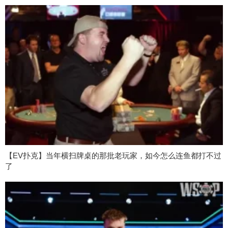
【EV扑克】当年横扫牌桌的那批老玩家，如今怎么连鱼都打不过
了