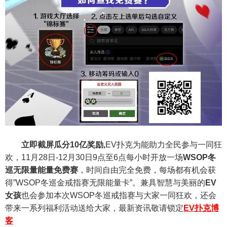
立即截屏瓜分10亿奖励,
EV扑克为能助力全民参与一同狂
欢，11月28日-12月30日9点至6点每小时开放一场
WSOP冬
巡无限量能量免费赛
，时间自由完全免费，每场都有机会获
得”WSOP冬巡金戒指赛无限能量卡”。兼具智慧与美丽的
EV
女孩
也会参加本次WSOP冬巡戒指赛与大家一同狂欢，还会
带来一系列福利活动送给大家，最新资讯敬请锁定
EV扑克博
客