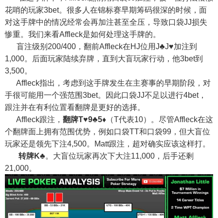
花哨的玩家3bet。很多人在锦标赛早期筹码很深的时候，面
对这手牌中的情况经常会再加注甚至全压，导致口袋JJ损失
惨重。我们来看Affleck是如何处理这手牌的。
盲注级别200/400，翻前Affleck在HJ位用J♣J♥加注到
1,000。后面玩家陆续弃牌，直到大盲玩家行动，他3bet到
3,500。
Affleck指出，考虑到这手牌发生在主赛事的早期阶段，对
手很可能用一个强范围3bet。因此口袋JJ不足以进行4bet，
跟注并在有利位置看翻牌是更好的选择。
Affleck跟注，
翻牌T♥9♣5♦
（T代表10）。尽管Affleck在这
个翻牌面上拥有范围优势，例如口袋TT和口袋99，但大盲位
玩家还是领先下注4,500。Matt跟注，超对确实应该这样打。
转牌K♣
。大盲位玩家再次下大注11,000，后手还剩
21,000。