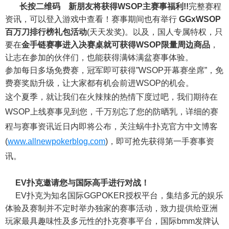
长按二维码
新朋友将获得WSOP主赛事福利!!
完整赛程
资讯，可以登入游戏中查看！赛事期间也有举行
GGxWSOP
百万刀排行榜礼包活动
(天天发奖)。以及，国人专属特权，只
要在
金手链赛事进入决赛桌就可获得WSOP限量周边商品
，
让志在参加的伙伴们，也能获得满钵满盆赛事体验。
参加每日多场免费赛，冠军即可获得”WSOP开幕赛坐席”，免
费赛奖励升级，让大家都有机会前进WSOP的机会。
这个夏季，就让我们在火辣辣的热情下度过吧，我们期待在
WSOP上线赛事见到您，千万别忘了您的防晒乳，详细的赛
程与赛事资讯近日内即将公布，关注蜗牛扑克官方中文博客
(
www.allnewpokerblog.com
)，即可抢先获得第一手赛事资
讯。
EV扑克邀请您与国际高手进行对战！
EV扑克为知名国际GGPOKER授权平台，集结多元的娱乐
体验及赛制并不定时举办独家的赛事活动，致力提供给亚洲
玩家最具趣味性及多元性的扑克赛事平台，国际bmm发牌认