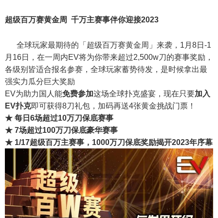
超级百万赛黄金周
千万主赛事伴你迎接2023
全球玩家最期待的「超级百万赛黄金周」来袭，1月8日-1
月16日，在一周内EV将为你带来超过2,500w刀的赛事奖励，
各级别皆适合报名参赛，全球玩家蓄势待发，是时候拿出最
强实力瓜分巨大奖励
EV为助力国人能
免费参加
这场全球扑克盛宴，现在只要
加入
EV扑克
即可获得8刀礼包，加码再送4张黄金挑战门票！
★ 每日6场超过10万刀保底赛事
★ 7场超过100万刀保底豪华赛事
★ 1/17超级百万主赛事，1000万刀保底奖励揭开2023年序幕