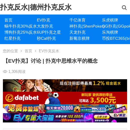
扑克反水|德州扑克反水
首页
EV扑克
千亿体育
乐虎棋牌
蜗牛扑克30%反水
大发扑克
神扑克(ShenPoker)
GG扑克(GGpok
博狗扑克25%反水
6UP扑克之星
天龙扑克
乐淘棋牌
红星扑克
秒Call扑克
新葡京棋牌
币投BTC365(bit
您的位置
首页
EV扑克反水
【EV扑克】讨论 | 扑克中思维水平的概念
1,306
阅读