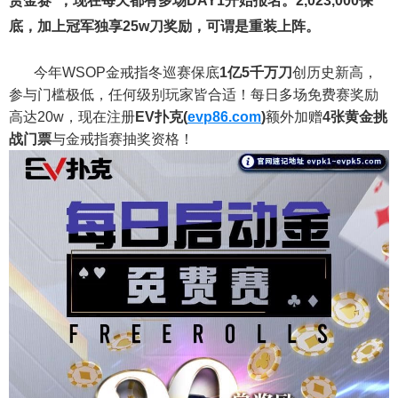
赏金赛”，现在每天都有多场DAY1开始报名。2,023,000保
底，加上冠军独享25w刀奖励，可谓是重装上阵。
今年WSOP金戒指冬巡赛保底
1亿5千万刀
创历史新高，
参与门槛极低，任何级别玩家皆合适！每日多场免费赛奖励
高达20w，现在注册
EV扑克(
evp86.com
)
额外加赠
4张黄金挑
战门票
与金戒指赛抽奖资格！