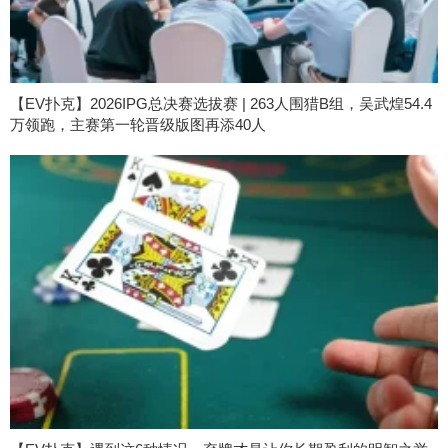
【EV扑克】2026IPG总决赛选拔赛 | 263人围猎B组，吴武煌54.4
万领跑，主赛第一轮晋级版图再添40人