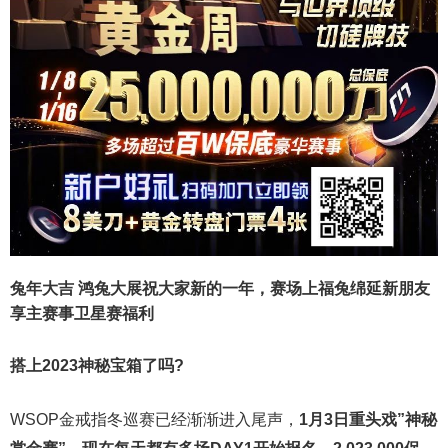
兔年大吉 鸿兔大展
祝大家新的一年，赛场上福兔绵延
新朋友
享主赛事卫星赛福利
搭上2023神秘宝箱了吗?
WSOP金戒指冬巡赛已经渐渐进入尾声，
1月3日重头戏”神秘