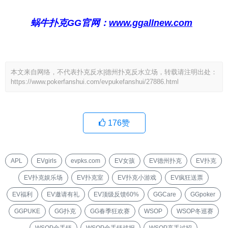
蜗牛扑克GG官网：
www.ggallnew.com
本文来自网络，不代表扑克反水|德州扑克反水立场，转载请注明出处：
https://www.pokerfanshui.com/evpukefanshui/27886.html
176
赞
APL
EVgirls
evpks.com
EV女孩
EV德州扑克
EV扑克
EV扑克娱乐场
EV扑克室
EV扑克小游戏
EV疯狂送票
EV福利
EV邀请有礼
EV顶级反馈60%
GGCare
GGpoker
GGPUKE
GG扑克
GG春季狂欢赛
WSOP
WSOP冬巡赛