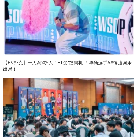
【EV扑克】一天淘汰5人！FT变“绞肉机”！华裔选手AA惨遭河杀
出局！