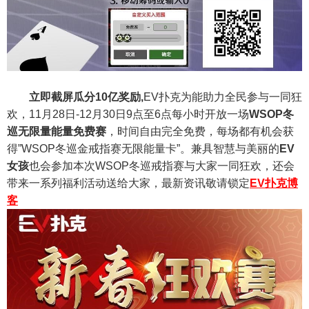
立即截屏瓜分10亿奖励,
EV扑克为能助力全民参与一同狂
欢，11月28日-12月30日9点至6点每小时开放一场
WSOP冬
巡无限量能量免费赛
，时间自由完全免费，每场都有机会获
得”WSOP冬巡金戒指赛无限能量卡”。兼具智慧与美丽的
EV
女孩
也会参加本次WSOP冬巡戒指赛与大家一同狂欢，还会
带来一系列福利活动送给大家，最新资讯敬请锁定
EV扑克博
客