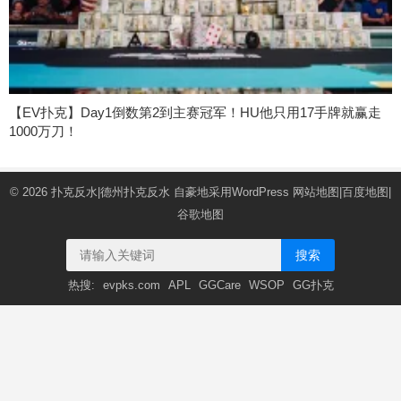
【EV扑克】Day1倒数第2到主赛冠军！HU他只用17手牌就赢走
1000万刀！
© 2026
扑克反水|德州扑克反水
自豪地采用WordPress
网站地图
|
百度地图
|
谷歌地图
搜索
热搜:
evpks.com
APL
GGCare
WSOP
GG扑克