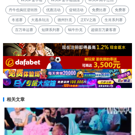
WSOP金手链
WSOP金手链战报
WSOP高手过招
丹牛也疯狂逆转胜
优惠活动
促销活动
免费比赛
免费赛
冬巡赛
大逃杀玩法
德州扑克
正EV之路
生肖系列赛
百万幸运赛
短牌系列赛
蜗牛扑克
超级百万豪客赛
相关文章