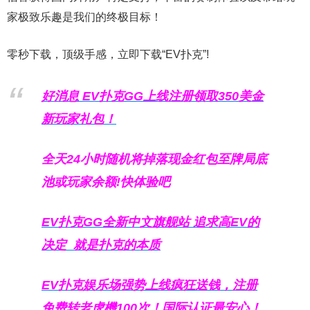
家极致乐趣是我们的终极目标！
零秒下载，顶级手感，立即下载“EV扑克”!
好消息 EV扑克GG上线注册领取350美金
新玩家礼包！
全天24小时随机将掉落现金红包至牌局底
池或玩家余额!快体验吧
EV扑克GG
全新中文旗舰站
追求高EV
的
决定
就是扑克的本质
EV扑克娱乐场强势上线疯狂送钱，注册
免费转老虎機100次！国际认证最安心！