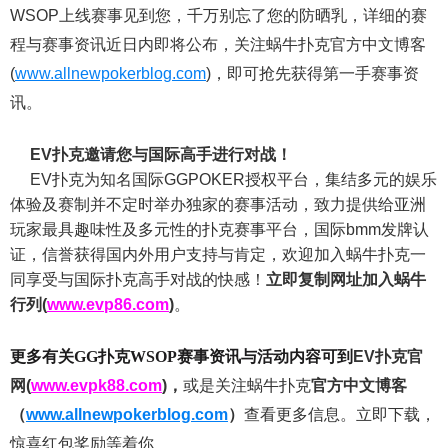
WSOP上线赛事见到您，千万别忘了您的防晒乳，详细的赛
程与赛事资讯近日内即将公布，关注蜗牛扑克官方中文博客
(
www.allnewpokerblog.com
)，即可抢先获得第一手赛事资
讯。
EV扑克邀请您与国际高手进行对战！
EV扑克为知名国际GGPOKER授权平台，集结多元的娱乐
体验及赛制并不定时举办独家的赛事活动，致力提供给亚洲
玩家最具趣味性及多元性的扑克赛事平台，国际bmm发牌认
证，信誉获得国内外用户支持与肯定，欢迎加入蜗牛扑克一
同享受与国际扑克高手对战的快感！
立即复制网址加入蜗牛
行列(
www.evp86.com
)
。
更多有关GG扑克WSOP
赛事资讯与活动内容可到
EV扑克官
网(
www.evpk88.com
)
，
或是关注蜗牛扑克
官方中文博客
（
www.allnewpokerblog.com
）
查看更多信息。立即下载，
惊喜红包奖励等着你