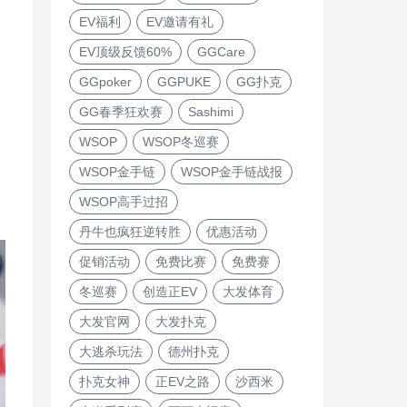
EV福利
EV邀请有礼
EV顶级反馈60%
GGCare
GGpoker
GGPUKE
GG扑克
GG春季狂欢赛
Sashimi
WSOP
WSOP冬巡赛
WSOP金手链
WSOP金手链战报
WSOP高手过招
丹牛也疯狂逆转胜
优惠活动
促销活动
免费比赛
免费赛
冬巡赛
创造正EV
大发体育
大发官网
大发扑克
大逃杀玩法
德州扑克
扑克女神
正EV之路
沙西米