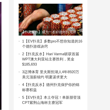
【扑克反水】成为一名好德州扑克牌
手！
1
【EV扑克】多数pro不想你知道的16
个德扑游戏诀窍
2
【扑克反水】Hari Varma斩获首届
WPT澳大利亚站主赛胜利，奖金
$185,693
3
迈博体育 里夫斯拒湖人4年8920万
美元顶薪续约 明夏谋求更大
4
【扑克反水】德州扑克保护你的锦
标赛权益
5
【EV扑克】本土夺冠！单新朋登顶
CPT紫荆山海杯主赛冠军