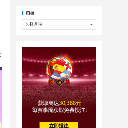
，
归档
归
档
成