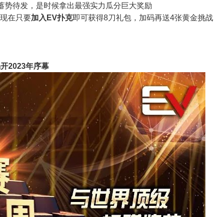
蓄势待发，是时候拿出最强实力瓜分巨大奖励
现在只要
加入EV扑克
即可获得8刀礼包，加码再送4张黄金挑战
开2023年序幕