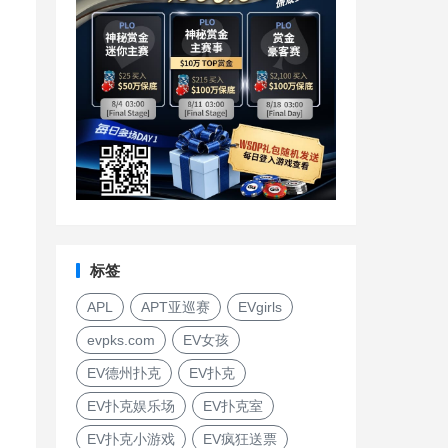
标签
APL
APT亚巡赛
EVgirls
evpks.com
EV女孩
EV德州扑克
EV扑克
EV扑克娱乐场
EV扑克室
EV扑克小游戏
EV疯狂送票