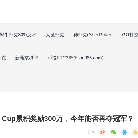
蜗牛扑克30%反水
大发扑克
神扑克(ShenPoker)
GG扑克(
扑克
新葡京棋牌
币投BTC365(bitou366.com)
rGO Cup累积奖励300万，今年能否再夺冠军？