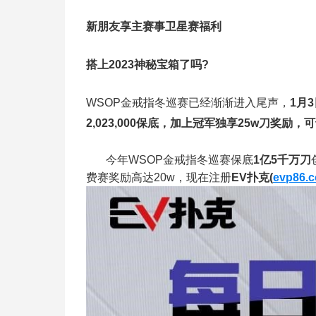
新朋友享主赛事卫星赛福利
搭上2023神秘宝箱了吗?
WSOP金戒指冬巡赛已经渐渐进入尾声，
1月
2,023,000保底，加上冠军独享25w刀奖励
今年WSOP金戒指冬巡赛保底
1亿5千万刀
费赛奖励高达20w，现在注册
EV扑克(
evp86.