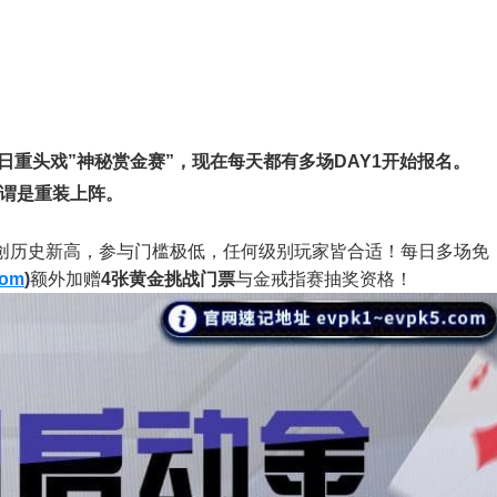
3日重头戏”神秘赏金赛”，现在每天都有多场DAY1开始报名。
，可谓是重装上阵。
创历史新高，参与门槛极低，任何级别玩家皆合适！每日多场免
com
)
额外加赠
4张黄金挑战门票
与金戒指赛抽奖资格！