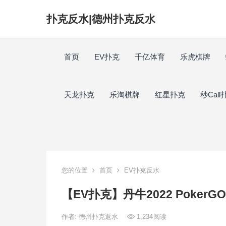
扑克反水|德州扑克反水
首页
EV扑克
千亿体育
乐虎棋牌
天龙扑克
乐淘棋牌
红星扑克
秒Call
您的位置
首页
EV扑克反水
【EV扑克】丹牛2022 Poke
作者:
德州扑克返水
1,234
阅读