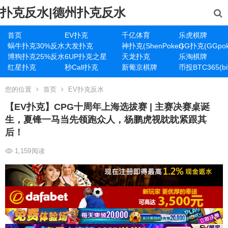
扑克反水|德州扑克反水
首页
EV扑克
千亿体育
乐虎棋牌
蜗牛扑克30%反水
大发扑克
神扑克(ShenPoker)
GG扑克(GGpok
博狗扑克25%反水
6UP扑克之星
天龙扑克
乐淘棋牌
红星扑克
秒Call扑克
新葡京棋牌
币投BTC365(bit
您的位置
首页
EV扑克反水
【EV扑克】CPG十周年上海选拔赛 | 主赛决赛桌诞
生，夏锋一马当先领跑众人，杨鹏虎视眈眈紧跟其
后！
1,159
阅读