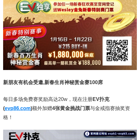
新朋友有机会受邀,
新春生肖神秘赏金赛100席
每日多场免费赛奖励高达20w，现在注册
EV扑克
(
evp86.com
)
额外加赠
4张黄金挑战门票
与金戒指赛抽奖资
格！