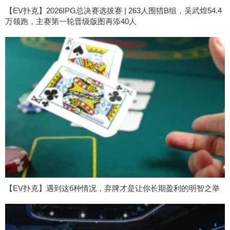
【EV扑克】2026IPG总决赛选拔赛 | 263人围猎B组，吴武煌54.4
万领跑，主赛第一轮晋级版图再添40人
【EV扑克】遇到这6种情况，弃牌才是让你长期盈利的明智之举