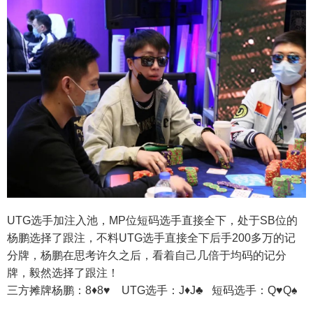
UTG选手加注入池，MP位短码选手直接全下，处于SB位的
杨鹏选择了跟注，不料UTG选手直接全下后手200多万的记
分牌，杨鹏在思考许久之后，看着自己几倍于均码的记分
牌，毅然选择了跟注！
三方摊牌杨鹏：8♦8♥ UTG选手：J♦J♣ 短码选手：Q♥Q♠