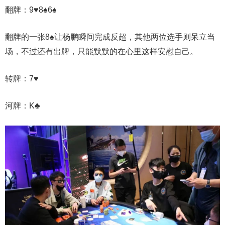
翻牌：9♥8♠6♠
翻牌的一张8♠让杨鹏瞬间完成反超，其他两位选手则呆立当
场，不过还有出牌，只能默默的在心里这样安慰自己。
转牌：7♥
河牌：K♣