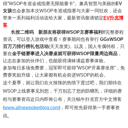
得”WSOP冬巡金戒指赛无限能量卡”。兼具智慧与美丽的
EV
女孩
也会参加本次WSOP冬巡戒指赛与大家一同狂欢，还会
带来一系列福利活动送给大家，最新资讯敬请锁定
EV扑克博
客
长按二维码
新朋友将获得WSOP主赛事福利!!
完整赛程
资讯，可以登入游戏中查看！赛事期间也有举行
GGxWSOP
百万刀排行榜礼包活动
(天天发奖)。以及，国人专属特权，只
要在
金手链赛事进入决赛桌就可获得WSOP限量周边商品
，
让志在参加的伙伴们，也能获得满钵满盆赛事体验。
参加每日多场免费赛，冠军即可获得”WSOP开幕赛坐席”，免
费赛奖励升级，让大家都有机会前进WSOP的机会。
这个夏季，就让我们在火辣辣的热情下度过吧，我们期待在
WSOP上线赛事见到您，千万别忘了您的防晒乳，详细的赛
程与赛事资讯近日内即将公布，关注蜗牛扑克官方中文博客
(
www.allnewpokerblog.com
)，即可抢先获得第一手赛事资
讯。