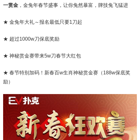
一赏金
，金兔年春节盛事，让你兔然暴富，牌技兔飞猛进
★ 金兔年大礼～报名最低只要1刀起
★ 超过1000w刀保底奖励
★ 神秘赏金赛带来5w刀春节大红包
★ 春节特别加码！新春百w生肖神秘赏金赛（188w保底奖
励）