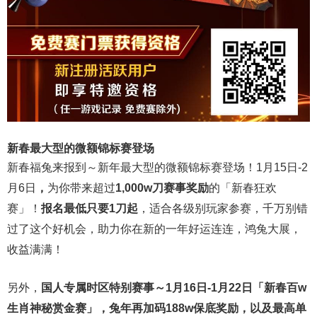
新春最大型的微额锦标赛登场
新春福兔来报到～新年最大型的微额锦标赛登场！1月15日-2
月6日
，
为你带来超过
1,000w刀赛事奖励
的「新春狂欢
赛」！
报名最低只要1刀起
，适合各级别玩家参赛，千万别错
过了这个好机会，助力你在新的一年好运连连，鸿兔大展，
收益满满！
另外，
国人专属时区特别赛事～1月16日-1月22日「新春百w
生肖神秘赏金赛」，兔年再加码188w保底奖励，以及最高单