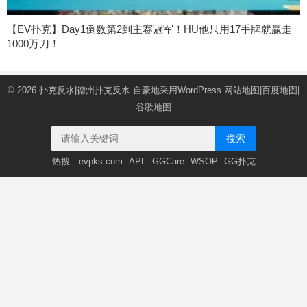
【EV扑克】Day1倒数第2到主赛冠军！HU他只用17手牌就赢走
1000万刀！
© 2026
扑克反水|德州扑克反水
自豪地采用WordPress
网站地图
|
百度地图
|
谷歌地图
搜索
热搜:
evpks.com
APL
GGCare
WSOP
GG扑克