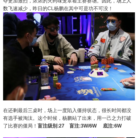
夺更加激烈，浓浓的火药味笼罩着主赛赛场。因此，场上人
数飞速减少，昨日的CL杨鹏在其中可是功不可没！
在还剩最后三桌时，场上一度陷入僵持状态，很长时间都没
有选手被淘汰。这个时候，杨鹏站了出来，用一己之力打破
了比赛的僵局！
盲注级别:27 盲注:3W/6W 底注:6W