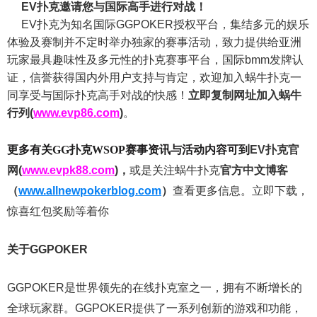
EV扑克邀请您与国际高手进行对战！
EV扑克为知名国际GGPOKER授权平台，集结多元的娱乐
体验及赛制并不定时举办独家的赛事活动，致力提供给亚洲
玩家最具趣味性及多元性的扑克赛事平台，国际bmm发牌认
证，信誉获得国内外用户支持与肯定，欢迎加入蜗牛扑克一
同享受与国际扑克高手对战的快感！
立即复制网址加入蜗牛
行列(
www.evp86.com
)
。
更多有关GG扑克WSOP
赛事资讯与活动内容可到
EV扑克官
网(
www.evpk88.com
)
，
或是关注蜗牛扑克
官方中文博客
（
www.allnewpokerblog.com
）
查看更多信息。立即下载，
惊喜红包奖励等着你
关于GGPOKER
GGPOKER是世界领先的在线扑克室之一，拥有不断增长的
全球玩家群。GGPOKER提供了一系列创新的游戏和功能，