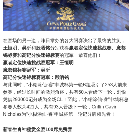
在赛场的另一边，昨日举办的各大附赛决出了最终的胜负，
王恒明、吴昕
和
殷哂铭
分别获得
赢者定位快速挑战赛、魔都
锦标赛
和
高记分快速锦标赛
的冠军，恭喜他们！
赢者定位快速挑战赛冠军：王恒明
魔都锦标赛冠军：吴昕
高记分快速锦标赛冠军：殷哂铭
与此同时，“小糊涂仙·睿”申城杯第一轮B组吸引了253人前来
参赛，经过长时间的激烈角逐，共有60人晋级下一轮，刘悦
凭借293000记分成为全场CL！至此，“小糊涂仙·睿”申城杯总
参赛人数为421人，共有93人晋级下一轮，Griffin Gavin
Nicholas为“小糊涂仙·睿”申城杯第一轮记分牌领先者！
新春生肖神秘赏金赛100席免费赛