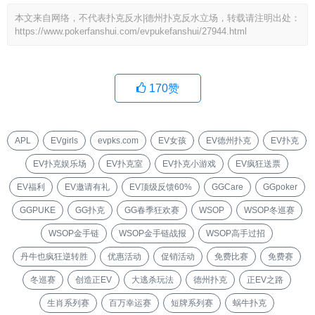
本文来自网络，不代表扑克反水|德州扑克反水立场，转载请注明出处：
https://www.pokerfanshui.com/evpukefanshui/27944.html
170
赞
APL
EVgirls
evpks.com
EV女孩
EV德州扑克
EV扑克
EV扑克娱乐场
EV扑克室
EV扑克小游戏
EV疯狂送票
EV福利
EV邀请有礼
EV顶级反馈60%
GGCare
GGpoker
GGPUKE
GG扑克
GG春季狂欢赛
WSOP
WSOP冬巡赛
WSOP金手链
WSOP金手链战报
WSOP高手过招
丹牛也疯狂逆转胜
优惠活动
促销活动
免费比赛
免费赛
冬巡赛
创造正EV
大逃杀玩法
德州扑克
正EV之路
生肖系列赛
百万幸运赛
短牌系列赛
蜗牛扑克