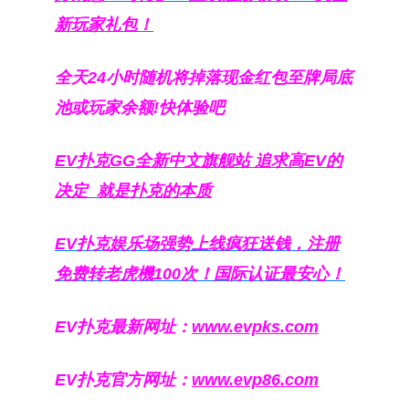
新玩家礼包！
全天24小时随机将掉落现金红包至牌局底
池或玩家余额!快体验吧
EV扑克GG
全新中文旗舰站
追求高EV
的
决定
就是扑克的本质
EV扑克娱乐场强势上线疯狂送钱，注册
免费转老虎機100次！国际认证最安心！
EV扑克最新网址：
www.evpks.com
EV扑克官方网址：
www.evp86.com