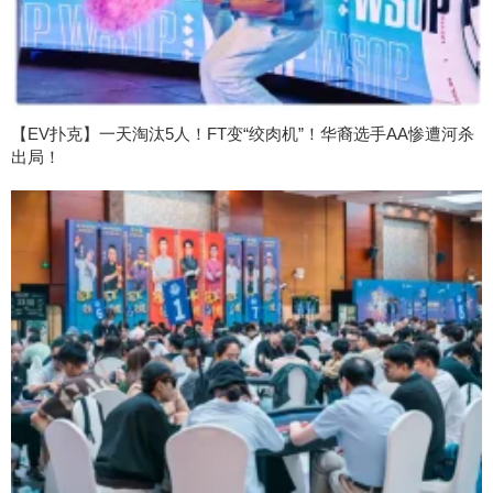
【EV扑克】一天淘汰5人！FT变“绞肉机”！华裔选手AA惨遭河杀
出局！