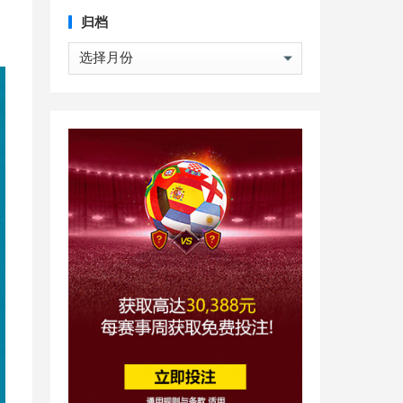
归档
归
档