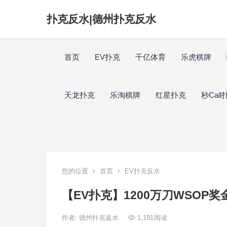
扑克反水|德州扑克反水
首页
EV扑克
千亿体育
乐虎棋牌
天龙扑克
乐淘棋牌
红星扑克
秒Call
您的位置
首页
EV扑克反水
【EV扑克】1200万刀WSOP
作者:
德州扑克返水
1,191
阅读