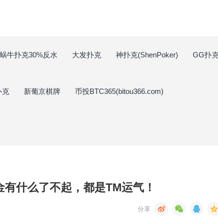
蜗牛扑克30%反水
大发扑克
神扑克(ShenPoker)
GG扑克(
扑克
新葡京棋牌
币投BTC365(bitou366.com)
奖金有什么了不起，都是TM运气！