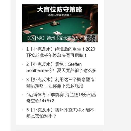
【EV扑克】德州扑克大盲位防守策
略：不是所有牌都要弃！
1
【扑克反水】绝境后的重生！2020
TPC老虎杯年终总决赛再启航！
2
【扑克反水】震惊！Steffen
Sontheimer今年夏天竟然输了这么多
3
【扑克反水】利用这三个概念塑造
翻后策略，让你赢下更多底池
4
迈博体育：季前赛-海兰德18分约基
奇空砍14+5+2
5
【扑克反水】德州扑克怎样才能不
那么害怕对手？