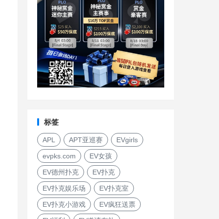
标签
APL
APT亚巡赛
EVgirls
evpks.com
EV女孩
EV德州扑克
EV扑克
EV扑克娱乐场
EV扑克室
EV扑克小游戏
EV疯狂送票