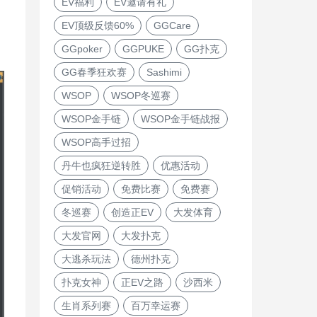
EV福利
EV邀请有礼
EV顶级反馈60%
GGCare
GGpoker
GGPUKE
GG扑克
GG春季狂欢赛
Sashimi
WSOP
WSOP冬巡赛
WSOP金手链
WSOP金手链战报
WSOP高手过招
丹牛也疯狂逆转胜
优惠活动
促销活动
免费比赛
免费赛
冬巡赛
创造正EV
大发体育
大发官网
大发扑克
大逃杀玩法
德州扑克
扑克女神
正EV之路
沙西米
生肖系列赛
百万幸运赛