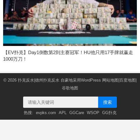
【EV扑克】Day1倒数第2到主赛冠军！HU他只用17手牌就赢走
1000万刀！
© 2026
扑克反水|德州扑克反水
自豪地采用WordPress
网站地图
|
百度地图
|
谷歌地图
搜索
热搜:
evpks.com
APL
GGCare
WSOP
GG扑克