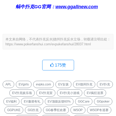
蜗牛扑克GG官网：
www.ggallnew.com
本文来自网络，不代表扑克反水|德州扑克反水立场，转载请注明出处：
https://www.pokerfanshui.com/evpukefanshui/28037.html
175
赞
APL
EVgirls
evpks.com
EV女孩
EV德州扑克
EV扑克
EV扑克娱乐场
EV扑克室
EV扑克小游戏
EV疯狂送票
EV福利
EV邀请有礼
EV顶级反馈60%
GGCare
GGpoker
GGPUKE
GG扑克
GG春季狂欢赛
WSOP
WSOP冬巡赛