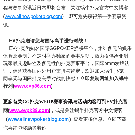
程与赛事资讯近日内即将公布，关注蜗牛扑克官方中文博客
(
www.allnewpokerblog.com
)，即可抢先获得第一手赛事资
讯。
EV扑克邀请您与国际高手进行对战！
EV扑克为知名国际GGPOKER授权平台，集结多元的娱乐
体验及赛制并不定时举办独家的赛事活动，致力提供给亚洲
玩家最具趣味性及多元性的扑克赛事平台，国际bmm发牌认
证，信誉获得国内外用户支持与肯定，欢迎加入蜗牛扑克一
同享受与国际扑克高手对战的快感！
立即复制网址加入蜗牛
行列(
www.evp86.com
)
。
更多有关GG扑克WSOP
赛事资讯与活动内容可到
EV扑克官
网(
www.evpk88.com
)
，
或是关注蜗牛扑克
官方中文博客
（
www.allnewpokerblog.com
）
查看更多信息。立即下载，
惊喜红包奖励等着你