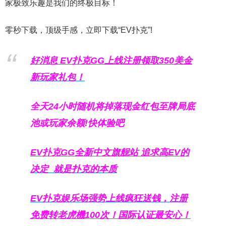
家极致乐趣是我们的终极目标！
零秒下载，顶级手感，立即下载“EV扑克”!
好消息 EV扑克GG上线注册领取350美金
新玩家礼包！
全天24小时随机将掉落现金红包至牌局底
池或玩家余额!快体验吧
EV扑克GG
全新中文旗舰站
追求高EV
的
决定
就是扑克的本质
EV扑克娱乐场强势上线疯狂送钱，注册
免费转老虎機100次！国际认证最安心！