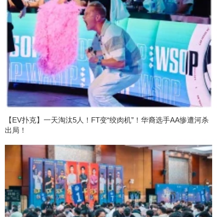
【EV扑克】一天淘汰5人！FT变“绞肉机”！华裔选手AA惨遭河杀
出局！