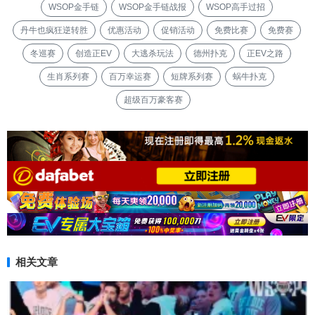
WSOP金手链
WSOP金手链战报
WSOP高手过招
丹牛也疯狂逆转胜
优惠活动
促销活动
免费比赛
免费赛
冬巡赛
创造正EV
大逃杀玩法
德州扑克
正EV之路
生肖系列赛
百万幸运赛
短牌系列赛
蜗牛扑克
超级百万豪客赛
相关文章