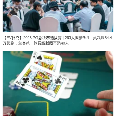
【EV扑克】2026IPG总决赛选拔赛 | 263人围猎B组，吴武煌54.4
万领跑，主赛第一轮晋级版图再添40人