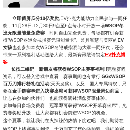
立即截屏瓜分10亿奖励,
EV扑克为能助力全民参与一同狂
欢，11月28日-12月30日9点至6点每小时开放一场
WSOP冬
巡无限量能量免费赛
，时间自由完全免费，每场都有机会获
得”WSOP冬巡金戒指赛无限能量卡”。兼具智慧与美丽的
EV
女孩
也会参加本次WSOP冬巡戒指赛与大家一同狂欢，还会
带来一系列福利活动送给大家，最新资讯敬请锁定
EV扑克博
客
长按二维码
新朋友将获得WSOP主赛事福利!!
完整赛程
资讯，可以登入游戏中查看！赛事期间也有举行
GGxWSOP
百万刀排行榜礼包活动
(天天发奖)。以及，国人专属特权，只
要在
金手链赛事进入决赛桌就可获得WSOP限量周边商品
，
让志在参加的伙伴们，也能获得满钵满盆赛事体验。
参加每日多场免费赛，冠军即可获得”WSOP开幕赛坐席”，免
费赛奖励升级，让大家都有机会前进WSOP的机会。
这个夏季，就让我们在火辣辣的热情下度过吧，我们期待在
WSOP上线赛事见到您，千万别忘了您的防晒乳，详细的赛