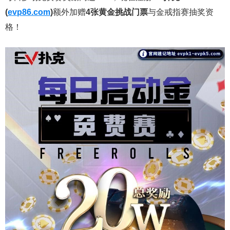
(
evp86.com
)
额外加赠
4张黄金挑战门票
与金戒指赛抽奖资
格！