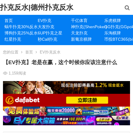
扑克反水|德州扑克反水
首页
EV扑克
千亿体育
乐虎棋牌
蜗牛扑克30%反水
大发扑克
神扑克(ShenPoker)
GG扑克(GGpok
博狗扑克25%反水
6UP扑克之星
天龙扑克
乐淘棋牌
红星扑克
秒Call扑克
新葡京棋牌
币投BTC365(bit
您的位置
首页
EV扑克反水
【EV扑克】老是在赢，这个时候你应该注意什么
1,159
阅读