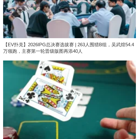
【EV扑克】2026IPG总决赛选拔赛 | 263人围猎B组，吴武煌54.4
万领跑，主赛第一轮晋级版图再添40人