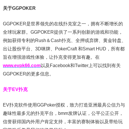
关于GGPOKER
GGPOKER是世界领先的在线扑克室之一，拥有不断增长的
全球玩家群。GGPOKER提供了一系列创新的游戏和功能，
例如获得专利的Rush＆Cash扑克、全押或弃牌、黄金转盘、
出让股份平台、3D咪牌、PokerCraft 和Smart HUD，所有都
旨在增强游戏性体验，让扑克变得更加有趣。在
www.evpk66.com
以及Facebook和Twitter上可以找到有关
GGPOKER的更多信息。
关于EV扑克
EV扑克软件使用GGPoker授权，致力打造亚洲最具公信力与
趣味性最多元的扑克平台，bmm发牌认证，公平公正公开，
信誉获得国内外用户肯定支持，丰富的赛制体验以及带给玩