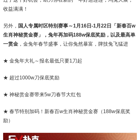
收益满满！
另外，
国人专属时区特别赛事～1月16日-1月22日「新春百w
生肖神秘赏金赛」，兔年再加码188w保底奖励，以及最高单
一赏金
，金兔年春节盛事，让你兔然暴富，牌技兔飞猛进
★ 金兔年大礼～报名最低只要1刀起
★ 超过1000w刀保底奖励
★ 神秘赏金赛带来5w刀春节大红包
★ 春节特别加码！新春百w生肖神秘赏金赛（188w保底奖
励）