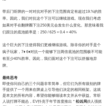
带后门听牌的一对对抗对手的下注范围肯定有超过19.%的胜
率。因此，我们对抗这个下注可以继续游戏。现在我们考虑
如果对手在翻牌圈下注250美元会发生什么变化。那意味着我
们跟注的底池赔率是：250 / 625 = 0.4 = 40%
这个巨大的下注使得我们更难继续游戏。除非你的对手是个
疯子玩家，7♦ 6♦对抗一个能够下注两倍底池的范围极不可能
有至少40%胜率。因此，我们面对这个下注可以舒服地弃
牌。
最终思考
即使你问自己的三个问题非常简单，但它们为所有级别的牌
手提供了一个用来在牌桌上引导他们决定的相同框架。这就
是本文的所有内容，希望你能够细读本文并从中获益。
常听
人说打牌不能怂，EV扑克于年节首度推出＂
松凶局
(8人强抓