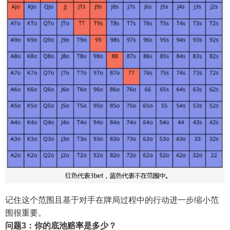
记住这个范围且基于对手在牌局过程中的行动进一步缩小范
围很重要。
问题3：你的底池赔率是多少？