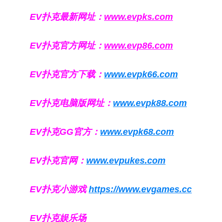
EV扑克最新网址：
www.evpks.com
EV扑克官方网址：
www.evp86.com
EV扑克官方下载：
www.evpk66.com
EV扑克电脑版网址：
www.evpk88.com
EV扑克GG官方：
www.evpk68.com
EV扑克官网：
www.evpukes.com
EV扑克小游戏
https://www.evgames.cc
EV扑克娱乐场