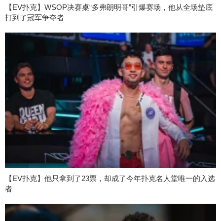
【EV扑克】WSOP决赛桌“多弗朗明哥”引爆赛场，他从全场垫底
打到了冠军争夺者
【EV扑克】他只拿到了23票，却成了今年扑克名人堂唯一的入选
者