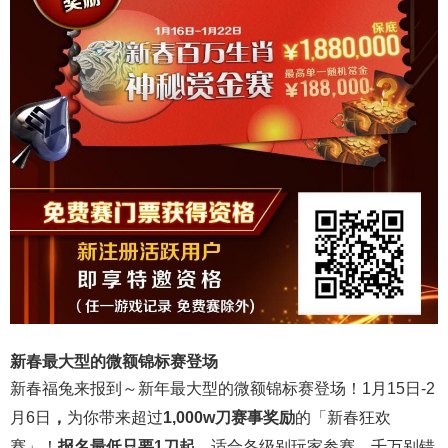
新春最大型的微额锦标赛登场
新春福兔来报到～新年最大型的微额锦标赛登场！1月15日-2
月6日
，
为你带来超过
1,000w刀赛事奖励
的「新春狂欢
赛」！
报名最低只要1刀起
，适合各级别玩家参赛，千万别错