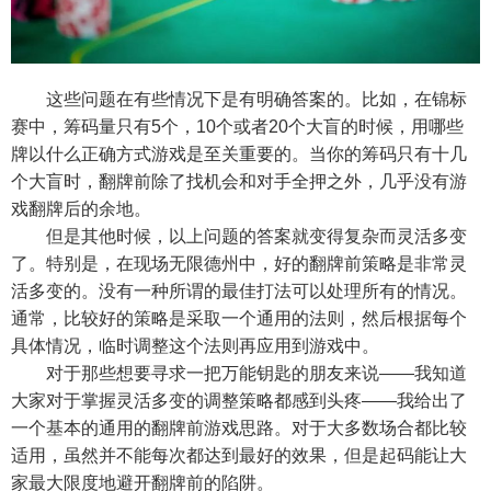
这些问题在有些情况下是有明确答案的。比如，在锦标
赛中，筹码量只有5个，10个或者20个大盲的时候，用哪些
牌以什么正确方式游戏是至关重要的。当你的筹码只有十几
个大盲时，翻牌前除了找机会和对手全押之外，几乎没有游
戏翻牌后的余地。
但是其他时候，以上问题的答案就变得复杂而灵活多变
了。特别是，在现场无限德州中，好的翻牌前策略是非常灵
活多变的。没有一种所谓的最佳打法可以处理所有的情况。
通常，比较好的策略是采取一个通用的法则，然后根据每个
具体情况，临时调整这个法则再应用到游戏中。
对于那些想要寻求一把万能钥匙的朋友来说——我知道
大家对于掌握灵活多变的调整策略都感到头疼——我给出了
一个基本的通用的翻牌前游戏思路。对于大多数场合都比较
适用，虽然并不能每次都达到最好的效果，但是起码能让大
家最大限度地避开翻牌前的陷阱。