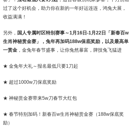
过了这个好机会，助力你在新的一年好运连连，鸿兔大展，
收益满满！
另外，
国人专属时区特别赛事～1月16日-1月22日「新春百w
生肖神秘赏金赛」，兔年再加码188w保底奖励，以及最高单
一赏金
，金兔年春节盛事，让你兔然暴富，牌技兔飞猛进
★ 金兔年大礼～报名最低只要1刀起
★ 超过1000w刀保底奖励
★ 神秘赏金赛带来5w刀春节大红包
★ 春节特别加码！新春百w生肖神秘赏金赛（188w保底奖
励）