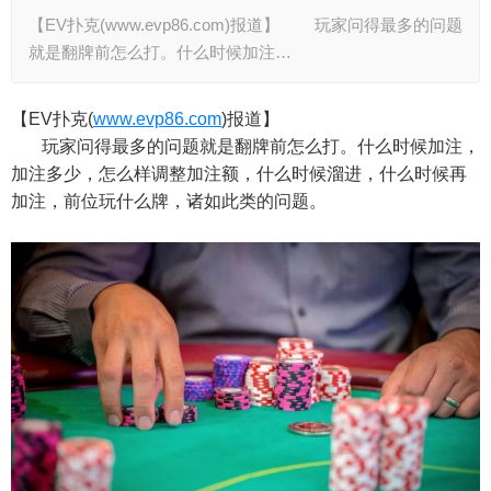
【EV扑克(www.evp86.com)报道】 玩家问得最多的问题
就是翻牌前怎么打。什么时候加注…
【EV扑克(
www.evp86.com
)报道】
玩家问得最多的问题就是翻牌前怎么打。什么时候加注，
加注多少，怎么样调整加注额，什么时候溜进，什么时候再
加注，前位玩什么牌，诸如此类的问题。