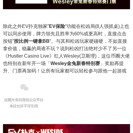
除此之外EV扑克独家”
EV保险
“功能在松凶局(8人强抓桌)上也
可以同步使用，牌力領先且胜率为60%或更高时，直接点击
按钮”
按比例一键拿BB
“。与其和松凶玩家硬碰硬，不如直接
拿价值，稳赢的局谁不玩？说到松凶打法绝对少不了另一位
《Hustler Casino Live》红人Wesley(卫斯理)，这位币圈大佬
也特别在新年开一场「
Wesley金兔新春特别赛
」奖励再提
升、门票再加码！让所有玩家都可以轻松参与跟他一起游戏