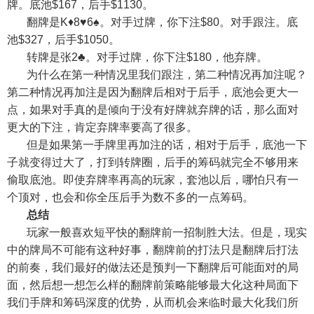
牌。底池$167，后手$1130。
翻牌是K♦8♥6♠。对手过牌，你下注$80。对手跟注。底
池$327，后手$1050。
转牌是张2♣。对手过牌，你下注$180，他弃牌。
为什么在第一种情况里我们跟注，第二种情况再加注呢？
第二种情况再加注是因为翻牌后相对于后手，底池会更大一
点，如果对手真的是倾向于没有好牌就弃牌的话，那么面对
更大的下注，肯定弃牌率要高了很多。
但是如果第一手牌里再加注的话，相对于后手，底池一下
子就变得过大了，打到转牌圈，后手的筹码就完全不够用来
偷取底池。即使弃牌率再高的玩家，套池以后，哪怕只有一
个顶对，也会和你全压后手为数不多的一点筹码。
总结
玩家一般喜欢短平快的翻牌前一招制胜大法。但是，现实
中的牌局不可能有这种好事，翻牌前的打法只是翻牌后打法
的前奏，我们最好的做法还是预判一下翻牌后可能面对的局
面，然后想一想怎么样的翻牌前策略能够最大化这种局面下
我们手牌和筹码深度的优势，从而机会来临时最大化我们所