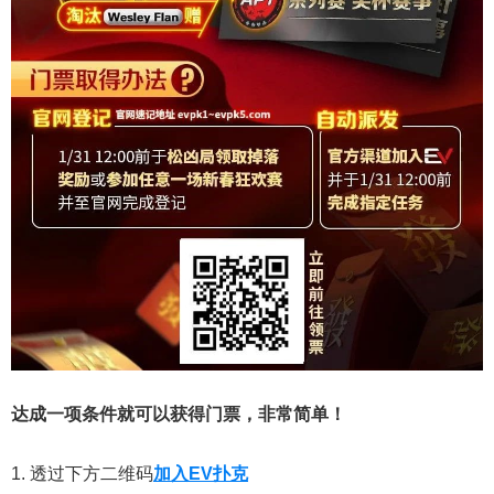
达成一项条件就可以获得门票，非常简单！
1. 透过下方二维码
加入EV扑克