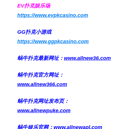
EV扑克娱乐场
https://www.evpkcasino.com
GG扑克小游戏
https://www.ggpkcasino.com
蜗牛扑克最新网址：
www.allnew36.com
蜗牛扑克官方网址：
www.allnew366.com
蜗牛扑克网址发布页：
www.allnewpuke.com
蜗牛娱乐官网：
www.allnewapl.com