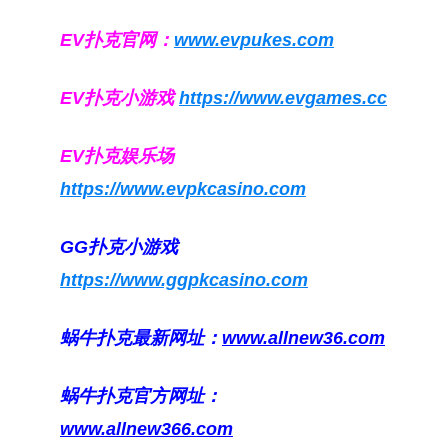
EV扑克官网：
www.evpukes.com
EV扑克小游戏
https://www.evgames.cc
EV扑克娱乐场
https://www.evpkcasino.com
GG扑克小游戏
https://www.ggpkcasino.com
蜗牛扑克最新网址：
www.allnew36.com
蜗牛扑克官方网址：
www.allnew366.com