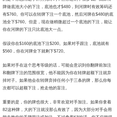
牌做底池大小的下注，底池也才$480，到河牌时有效筹码还
有$760。你可以在转牌下注一个底池，然后河牌在$480的底
池全下$760。但是，现在做稍微超过一个底池的下注，能让
你在河牌的下注只比底池大一点。
假设你在$160的底池下注$200。如果对手跟注，底池就有
$560，你在河牌全下就剩下$720。
如果对手在这个思考等级的话，可能会意识到你翻牌前加注
和翻牌下注的范围很宽，他不能因为你在转牌超额下注就弃
掉对子。如果他会在转牌弃掉任何小于三条的牌，那么你每
次都可以超额下注，抢走他的盲注。
重要的是，你的牌也很大，非常欢迎对手加注。如果你拿着
82这种牌，大的下注就没那么有效了，因为大部分对手会用