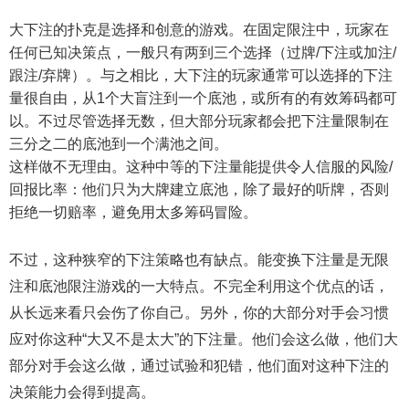
大下注的扑克是选择和创意的游戏。在固定限注中，玩家在
任何已知决策点，一般只有两到三个选择（过牌/下注或加注/
跟注/弃牌）。与之相比，大下注的玩家通常可以选择的下注
量很自由，从1个大盲注到一个底池，或所有的有效筹码都可
以。不过尽管选择无数，但大部分玩家都会把下注量限制在
三分之二的底池到一个满池之间。
这样做不无理由。这种中等的下注量能提供令人信服的风险/
回报比率：他们只为大牌建立底池，除了最好的听牌，否则
拒绝一切赔率，避免用太多筹码冒险。
不过，这种狭窄的下注策略也有缺点。能变换下注量是无限
注和底池限注游戏的一大特点。不完全利用这个优点的话，
从长远来看只会伤了你自己。另外，你的大部分对手会习惯
应对你这种“大又不是太大”的下注量。他们会这么做，他们大
部分对手会这么做，通过试验和犯错，他们面对这种下注的
决策能力会得到提高。