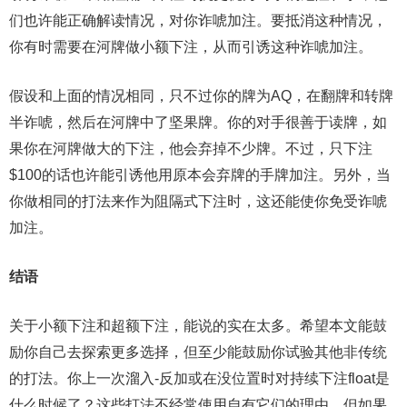
们也许能正确解读情况，对你诈唬加注。要抵消这种情况，
你有时需要在河牌做小额下注，从而引诱这种诈唬加注。
假设和上面的情况相同，只不过你的牌为AQ，在翻牌和转牌
半诈唬，然后在河牌中了坚果牌。你的对手很善于读牌，如
果你在河牌做大的下注，他会弃掉不少牌。不过，只下注
$100的话也许能引诱他用原本会弃牌的手牌加注。另外，当
你做相同的打法来作为阻隔式下注时，这还能使你免受诈唬
加注。
结语
关于小额下注和超额下注，能说的实在太多。希望本文能鼓
励你自己去探索更多选择，但至少能鼓励你试验其他非传统
的打法。你上一次溜入-反加或在没位置时对持续下注float是
什么时候了？这些打法不经常使用自有它们的理由，但如果