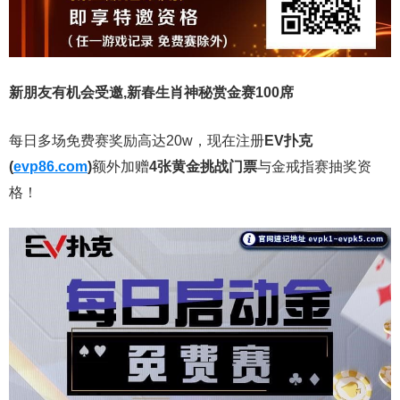
新朋友有机会受邀,
新春生肖神秘赏金赛100席
每日多场免费赛奖励高达20w，现在注册
EV扑克
(
evp86.com
)
额外加赠
4张黄金挑战门票
与金戒指赛抽奖资
格！