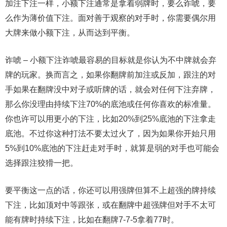
加注下注一样，小额下注通常是拿着弱牌时，要么诈唬，要
么作为薄价值下注。面对善于观察的对手时，你需要偶尔用
大牌来做小额下注，从而达到平衡。
诈唬 – 小额下注诈唬最容易的目标就是你认为不中牌就会弃
牌的玩家。换而言之，如果你翻牌前加注或反加，跟注的对
手如果在翻牌没中对子或听牌的话，就会对任何下注弃牌，
那么你没理由持续下注70%的底池或任何你喜欢的标准量。
你也许可以用更小的下注，比如20%到25%底池的下注拿走
底池。不过你这种打法不要太过火了，因为如果你开始只用
5%到10%底池的下注赶走对手时，就算是弱的对手也可能会
选择跟注狡猾一把。
要平衡这一点的话，你还可以用强牌但算不上超强的牌持续
下注，比如顶对中等跟张，或在翻牌中超强牌但对手不太可
能有牌时持续下注，比如在翻牌7-7-5拿着77时。