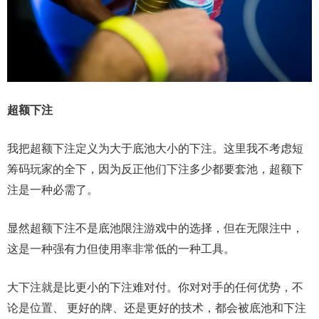
超额下注
我把超额下注定义为大于底池大小的下注。这里我不考虑短
筹码玩家的全下，因为反正他们下注多少都要套池，超额下
注是一种必需了。
显然超额下注不是底池限注游戏中的选择，但在无限注中，
这是一种强有力但使用率非常低的一种工具。
大下注就是比更小的下注难对付。你对对手的任何优势，不
论是位置、 更好的牌、还是更好的技术，都会被底池和下注