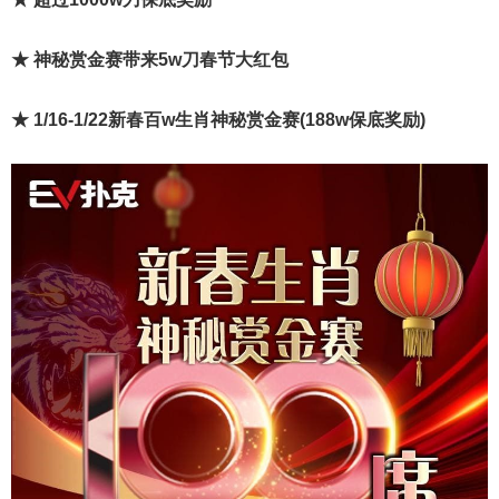
★ 神秘赏金赛带来5w刀春节大红包
★ 1/16-1/22新春百w生肖神秘赏金赛
(188w保底奖励)