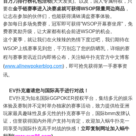
百万刀排行榜礼包活动
(天天发奖)。以及，国人专属特权，只
要在
金手链赛事进入决赛桌就可获得WSOP限量周边商品
，
让志在参加的伙伴们，也能获得满钵满盆赛事体验。
参加每日多场免费赛，冠军即可获得”WSOP开幕赛坐席”，免
费赛奖励升级，让大家都有机会前进WSOP的机会。
这个夏季，就让我们在火辣辣的热情下度过吧，我们期待在
WSOP上线赛事见到您，千万别忘了您的防晒乳，详细的赛
程与赛事资讯近日内即将公布，关注蜗牛扑克官方中文博客
(
www.allnewpokerblog.com
)，即可抢先获得第一手赛事资
讯。
EV扑克邀请您与国际高手进行对战！
EV扑克为知名国际GGPOKER授权平台，集结多元的娱乐
体验及赛制并不定时举办独家的赛事活动，致力提供给亚洲
玩家最具趣味性及多元性的扑克赛事平台，国际bmm发牌认
证，信誉获得国内外用户支持与肯定，欢迎加入蜗牛扑克一
同享受与国际扑克高手对战的快感！
立即复制网址加入蜗牛