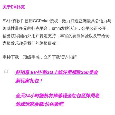
关于EV扑克
EV扑克软件使用GGPoker授权，致力打造亚洲最具公信力与
趣味性最多元的扑克平台，bmm发牌认证，公平公正公开，
信誉获得国内外用户肯定支持，丰富的赛制体验以及带给玩
家极致乐趣是我们的终极目标！
零秒下载，顶级手感，立即下载“EV扑克”!
好消息 EV扑克GG上线注册领取350美金
新玩家礼包！
全天24小时随机将掉落现金红包至牌局底
池或玩家余额!快体验吧