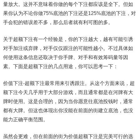
量放大。这并不意味着你做的每个下注都应该是全下。但如
果你认为不论你做75%底池的下注还是125%底池的下注，对
手会犯的错误差不多，那么后者就有利可图的多。
关于超额下注有一个经验是，你的下注越大，越有可能引诱
对手加注或弃牌，对手仅仅跟注的可能性越小。不过具体如
何使用这条信息还取决于你手牌、对手和有效筹码量等因
素。下面是超额下注的几点用途，你可以思考一下：
价值下注-超额下注最常用来引诱跟注。从这个方面来说，超
额下注今天几乎用于大部分游戏，而且通常都是在河牌有大
牌时使用。这是合理的，因为当你愿意往底池投钱时，通常
都有大牌。但这也体现出你没能在前面的街建立底池，也没
能力正确平衡范围。
虽然会更难，但在前面的街为价值超额下注是完美可行的选