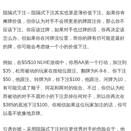
阻隔式下注 – 阻隔式下注其实也算是薄价值下注。如果你有
摊牌价值，但你认为对手不会用更差的牌跟注你，那么你不
应该下注。你应该过牌，如果对手也过牌的话，你再决定该
怎么办。但如果你在河牌没位置，而你的牌有仍可能是最好
的牌，你可能会考虑做一个小的价值下注。
例如，在$5/$10 NLHE游戏中，你用AA第一个行动，加注到
$35，松而被动的玩家在按钮位跟注。翻牌为K-9-6， 你下注
$50，他跟注。转牌为8，你下注$100，他跟注。河牌为10，
有可能完成了顺子、同花和两对的组合。不过，你仍认为松
而被动的对手不愿对小的下注弃掉任何对子，所以你再次在
$385的底池下注$100。你相信如果这位玩家加注的话，你可
以毫不犹豫地弃牌。
引诱诈唬 – 采用阻隔式下注对抗更优秀对手的危险在于，他