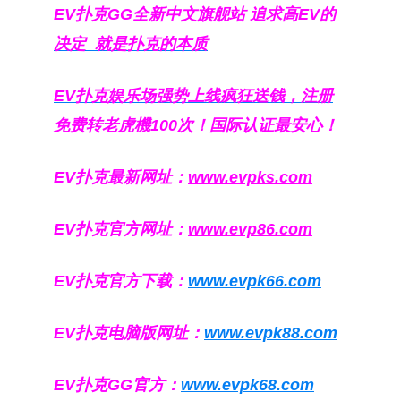
EV扑克GG
全新中文旗舰站
追求高EV
的
决定
就是扑克的本质
EV扑克娱乐场强势上线疯狂送钱，注册
免费转老虎機100次！国际认证最安心！
EV扑克最新网址：
www.evpks.com
EV扑克官方网址：
www.evp86.com
EV扑克官方下载：
www.evpk66.com
EV扑克电脑版网址：
www.evpk88.com
EV扑克GG官方：
www.evpk68.com