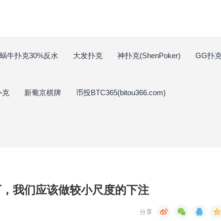
蜗牛扑克30%反水
大发扑克
神扑克(ShenPoker)
GG扑克(
扑克
新葡京棋牌
币投BTC365(bitou366.com)
下，我们应该做较小尺度的下注