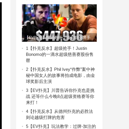
【EV扑克】牌局分析：顶尖职业牌手
是怎么游戏AA的？
1
【扑克反水】超级抢手！Justin
Bonomo的一滴水超级慈善赛股份售
罄
2
【扑克反水】Phil Ivey“作弊”案中神
秘中国女人的故事将拍成电影，由金
球奖影后主演
3
【EV扑克】川普告诉你扑克也是挑
战 还等什么今晚8点超级资格赛等你
来打！
4
【扑克反水】从德州扑克的必胜法
则论越级打牌的危害
5
【EV扑克】玩法教学：过牌-加注的