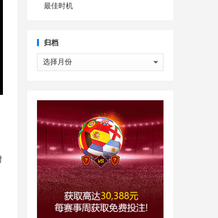
最佳时机
归档
归
档
对
。