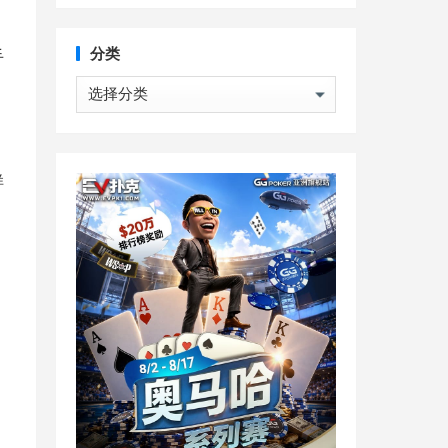
分类
手
分
类
样