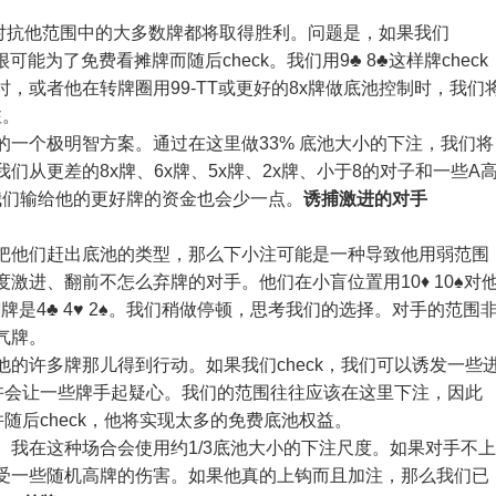
信对抗他范围中的大多数牌都将取得胜利。问题是，如果我们
）很可能为了免费看摊牌而随后check。我们用9♣ 8♣这样牌check
，或者他在转牌圈用99-TT或更好的8x牌做底池控制时，我们
注。
一个极明智方案。通过在这里做33% 底池大小的下注，我们将
从更差的8x牌、6x牌、5x牌、2x牌、小于8的对子和一些A
注，我们输给他的更好牌的资金也会少一点。
诱捕激进的对手
把他们赶出底池的类型，那么下小注可能是一种导致他用弱范围
激进、翻前不怎么弃牌的对手。他们在小盲位置用10♦ 10♠对
牌是4♣ 4♥ 2♠。我们稍做停顿，思考我们的选择。对手的范围
气牌。
的许多牌那儿得到行动。如果我们check，我们可以诱发一些
也许会让一些牌手起疑心。我们的范围往往应该在这里下注，因此
并随后check，他将实现太多的免费底池权益。
我在这种场合会使用约1/3底池大小的下注尺度。如果对手不上
受一些随机高牌的伤害。如果他真的上钩而且加注，那么我们已