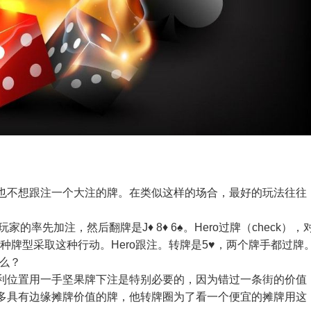
也不想跟注一个大注的牌。在类似这样的场合，最好的玩法往往
的率先加注，然后翻牌是J♦ 8♦ 6♠。Hero过牌（check），
种牌型采取这种行动。Hero跟注。转牌是5♥，两个牌手都过牌
么？
利位置用一手坚果牌下注是特别必要的，因为错过一条街的价值
多具有边缘摊牌价值的牌，他转牌圈为了看一个便宜的摊牌用这