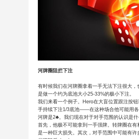
河牌圈阻拦下注
有时候我们在河牌圈拿着一手无法下注很大，
是做一个约为底池大小25-33%的极小下注。
我们来看一个例子。Hero在大盲位置跟注按钮玩家
手持续下注1/3底池——在这种场合他可能用各
河牌是2♣。我们现在对于对手范围的认识是什
首先，他极不可能拿到一手强牌。转牌圈在有
是一种巨大损失。其次，对手范围中可能有许