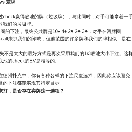
vs 差牌
check赢得底池的牌（垃圾牌），与此同时，对手可能拿着一
败我们的垃圾牌。
的下注，最终公共牌是10♠ 4♠ 2♥ 2♣ 3♣，对手在河牌圈
ck-call来抓我们的诈唬，但他范围的许多牌和我们的牌相似，是在
时损失不是太大的最好方式是再次采用我们的1/3底池大小下注。这
池的check的EV是相等的。
在德州扑克中，你有各种各样的下注尺度选择，因此你应该避免
度的下注都能实现其特定目标。
来打，是否存在弃牌这一选项？