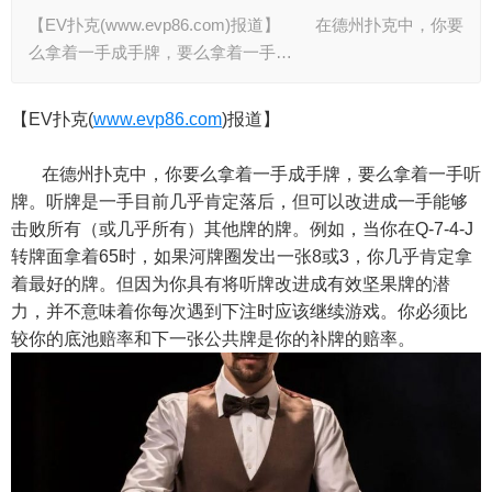
【EV扑克(www.evp86.com)报道】 在德州扑克中，你要
么拿着一手成手牌，要么拿着一手…
【EV扑克(
www.evp86.com
)报道】
在德州扑克中，你要么拿着一手成手牌，要么拿着一手听
牌。听牌是一手目前几乎肯定落后，但可以改进成一手能够
击败所有（或几乎所有）其他牌的牌。例如，当你在Q-7-4-J
转牌面拿着65时，如果河牌圈发出一张8或3，你几乎肯定拿
着最好的牌。但因为你具有将听牌改进成有效坚果牌的潜
力，并不意味着你每次遇到下注时应该继续游戏。你必须比
较你的底池赔率和下一张公共牌是你的补牌的赔率。