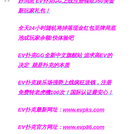
好消息 EV扑克GG上线注册领取350美金
新玩家礼包！
全天24小时随机将掉落现金红包至牌局底
池或玩家余额!快体验吧
EV扑克GG
全新中文旗舰站
追求高EV
的
决定
就是扑克的本质
EV扑克娱乐场强势上线疯狂送钱，注册
免费转老虎機100次！国际认证最安心！
EV扑克最新网址：
www.evpks.com
EV扑克官方网址：
www.evp86.com