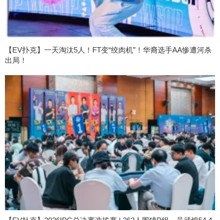
【EV扑克】一天淘汰5人！FT变“绞肉机”！华裔选手AA惨遭河杀
出局！