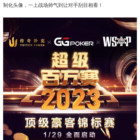
制化头像，一上战场帅气到让对手刮目相看！