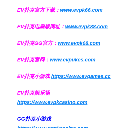
EV扑克官方下载：
www.evpk66.com
EV扑克电脑版网址：
www.evpk88.com
EV扑克GG官方：
www.evpk68.com
EV扑克官网：
www.evpukes.com
EV扑克小游戏
https://www.evgames.cc
EV扑克娱乐场
https://www.evpkcasino.com
GG扑克小游戏