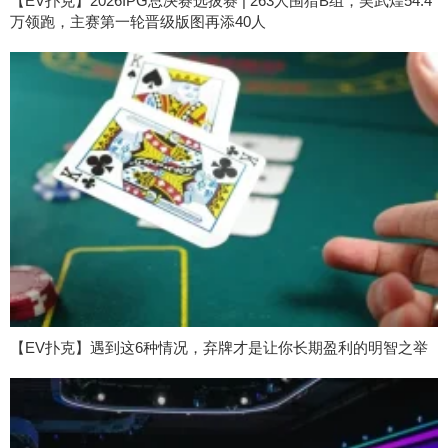
【EV扑克】2026IPG总决赛选拔赛 | 263人围猎B组，吴武煌54.4
万领跑，主赛第一轮晋级版图再添40人
【EV扑克】遇到这6种情况，弃牌才是让你长期盈利的明智之举