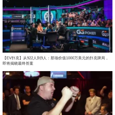
【EV扑克】从922人到9人：那场价值1000万美元的扑克牌局，
即将揭晓最终答案