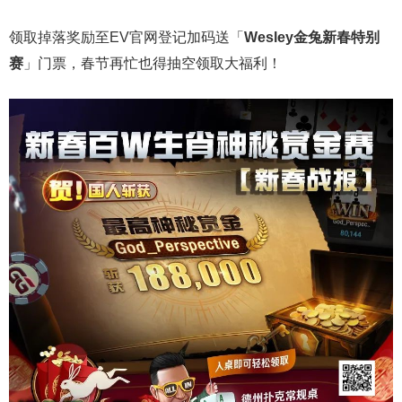
领取掉落奖励至EV官网登记加码送「
Wesley金兔新春特别
赛
」门票，春节再忙也得抽空领取大福利！