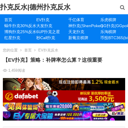
扑克反水|德州扑克反水
首页
EV扑克
千亿体育
乐虎棋牌
蜗牛扑克30%反水
大发扑克
神扑克(ShenPoker)
GG扑克(GGpok
博狗扑克25%反水
6UP扑克之星
天龙扑克
乐淘棋牌
红星扑克
秒Call扑克
新葡京棋牌
币投BTC365(bit
您的位置
首页
EV扑克反水
【EV扑克】策略：补牌率怎么算？这很重要
1,459
阅读