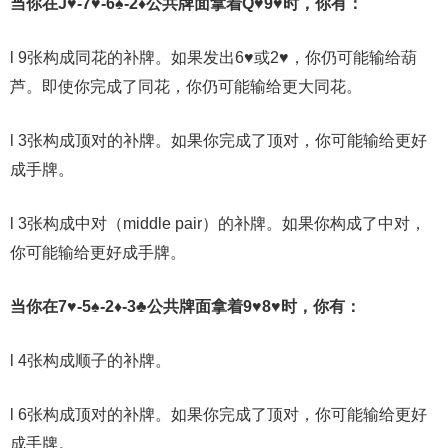
当你在J♥-7♥-6♠-2♦公共牌面拿着Q♥9♥时，你有：
l 9张构成同花的补牌。如果发出6♥或2♥，你仍可能输给葫
芦。即使你完成了同花，你仍可能输给更大同花。
l 3张构成顶对的补牌。如果你完成了顶对，你可能输给更好
成手牌。
l 3张构成中对（middle pair）的补牌。如果你构成了中对，
你可能输给更好成手牌。
当你在7♥-5♠-2♦-3♣公共牌面拿着9♥8♥时，你有：
l 4张构成顺子的补牌。
l 6张构成顶对的补牌。如果你完成了顶对，你可能输给更好
成手牌。