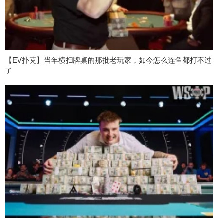
【EV扑克】当年横扫牌桌的那批老玩家，如今怎么连鱼都打不过
了