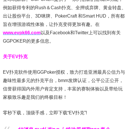
例如获得专利的Rush＆Cash扑克、全押或弃牌、黄金转盘、
出让股份平台、3D咪牌、PokerCraft 和Smart HUD，所有都
旨在增强游戏性体验，让扑克变得更加有趣。在
www.evpk66.com
以及Facebook和Twitter上可以找到有关
GGPOKER的更多信息。
关于EV扑克
EV扑克软件使用GGPoker授权，致力打造亚洲最具公信力与
趣味性最多元的扑克平台，bmm发牌认证，公平公正公开，
信誉获得国内外用户肯定支持，丰富的赛制体验以及带给玩
家极致乐趣是我们的终极目标！
零秒下载，顶级手感，立即下载“EV扑克”!