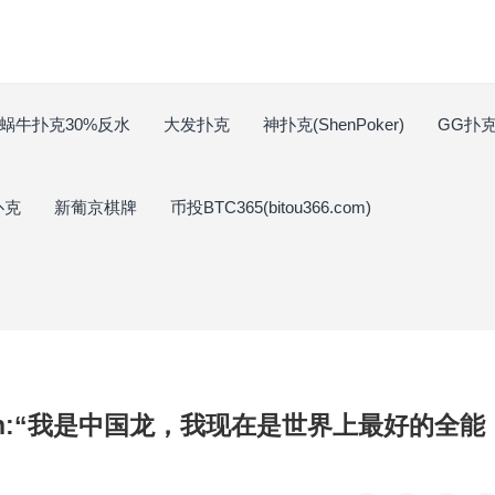
蜗牛扑克30%反水
大发扑克
神扑克(ShenPoker)
GG扑克(
扑克
新葡京棋牌
币投BTC365(bitou366.com)
llmuth:“我是中国龙，我现在是世界上最好的全能