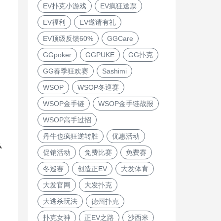
EV扑克小游戏
EV疯狂送票
EV福利
EV邀请有礼
EV顶级反馈60%
GGCare
GGpoker
GGPUKE
GG扑克
GG春季狂欢赛
Sashimi
WSOP
WSOP冬巡赛
WSOP金手链
WSOP金手链战报
WSOP高手过招
丹牛也疯狂逆转胜
优惠活动
么
促销活动
免费比赛
免费赛
冬巡赛
创造正EV
大发体育
大发官网
大发扑克
大逃杀玩法
德州扑克
扑克女神
正EV之路
沙西米