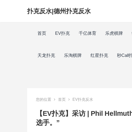
扑克反水|德州扑克反水
首页
EV扑克
千亿体育
乐虎棋牌
天龙扑克
乐淘棋牌
红星扑克
秒Call
您的位置
首页
EV扑克反水
【EV扑克】采访 | Phil He
选手。”