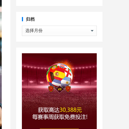
归档
归
档