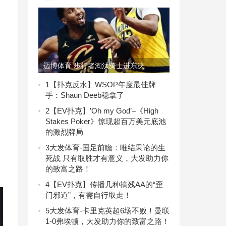
迈博体育 步行者淘汰骑士进东决
1
【扑克反水】WSOP年度最佳牌
手：Shaun Deeb稳拿了
2
【EV扑克】’Oh my God’–《High
Stakes Poker》惊现超百万美元底池
入
的激烈牌局
3
大发体育-国足前瞻：唯结果论的生
死战 只有取胜才有意义，大发助力你
的致富之路！
4
【EV扑克】传播几种搞残AA的“歪
门邪道”，有需自行取走！
5
大发体育-卡里克英超6场不败！曼联
1-0弗埃顿，大发助力你的致富之路！