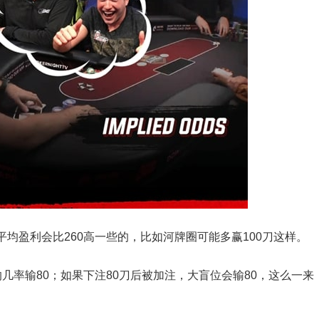
均盈利会比260高一些的，比如河牌圈可能多赢100刀这样。
/4的几率输80；如果下注80刀后被加注，大盲位会输80，这么一来