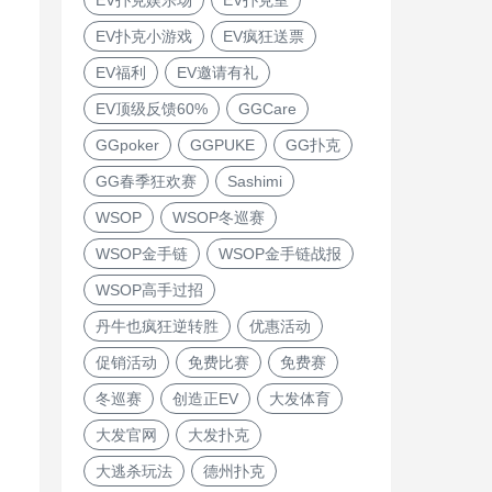
EV扑克小游戏
EV疯狂送票
EV福利
EV邀请有礼
EV顶级反馈60%
GGCare
GGpoker
GGPUKE
GG扑克
GG春季狂欢赛
Sashimi
WSOP
WSOP冬巡赛
WSOP金手链
WSOP金手链战报
WSOP高手过招
丹牛也疯狂逆转胜
优惠活动
促销活动
免费比赛
免费赛
冬巡赛
创造正EV
大发体育
大发官网
大发扑克
大逃杀玩法
德州扑克