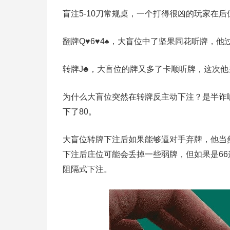
盲注5-10刀常规桌，一个打得很凶的玩家在后
翻牌Q♥6♥4♠，大盲位中了坚果同花听牌，他
转牌J♣，大盲位的牌又多了卡顺听牌，这次他
为什么大盲位突然在转牌反主动下注？是半诈
下了80。
大盲位转牌下注后如果能够逼对手弃牌，他当
下注后庄位可能会丢掉一些弱牌，但如果是6
阻隔式下注。