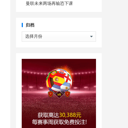
曼联未来两场再输恐下课
归档
归
档