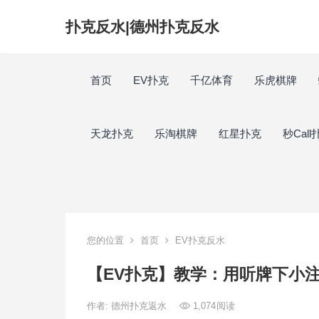
扑克反水|德州扑克反水
首页
EV扑克
千亿体育
乐虎棋牌
天龙扑克
乐淘棋牌
红星扑克
秒Call
您的位置
首页
EV扑克反水
【EV扑克】教学：用听牌下小
作者:
德州扑克返水
1,074
阅读