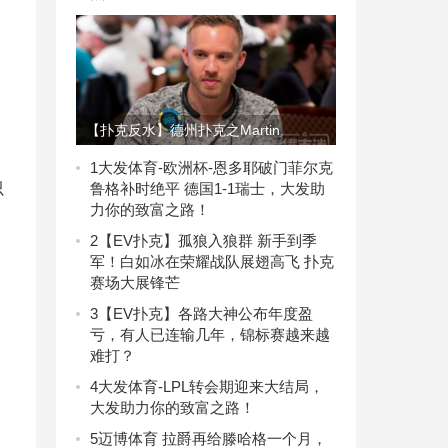
【扑克反水】德州扑克之Martin
Jacobson也有很多不如意的时刻
1
大发体育-欧洲杯-恩多耶破门菲尔克
鲁格补时绝平 德国1-1瑞士，大发助
只
力你的致富之路！
2
【EV扑克】孤狼入狼群 新手到季
军！白如冰在荣耀战队展翅高飞 扑克
赛场大展锋芒
3
【EV扑克】各路大神公布年度盈
亏，有人已连输几年，锦标赛越来越
难打？
4
大发体育-LPL转会期迎来大结局，
大发助力你的致富之路！
5
迈博体育 拉爵再给滕哈格一个月，