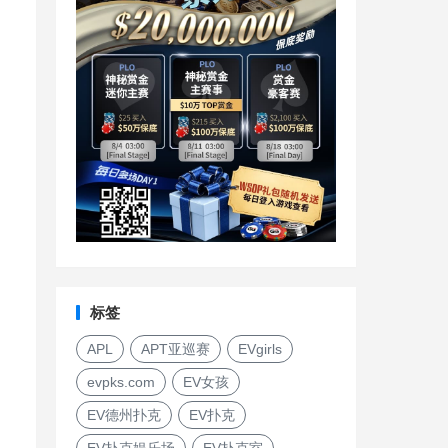
标签
APL
APT亚巡赛
EVgirls
evpks.com
EV女孩
EV德州扑克
EV扑克
EV扑克娱乐场
EV扑克室