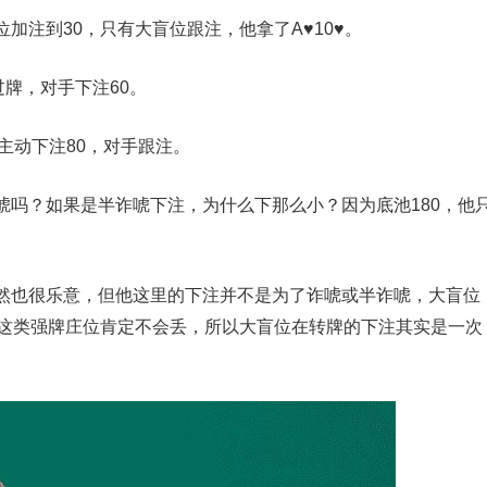
位加注到30，只有大盲位跟注，他拿了A♥10♥。
过牌，对手下注60。
主动下注80，对手跟注。
唬吗？如果是半诈唬下注，为什么下那么小？因为底池180，他
然也很乐意，但他这里的下注并不是为了诈唬或半诈唬，大盲位
6这类强牌庄位肯定不会丢，所以大盲位在转牌的下注其实是一次