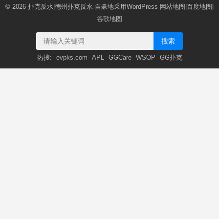
© 2026
扑克反水|德州扑克反水
自豪地采用WordPress
网站地图
|
百度地图
|
谷歌地图
搜索
热搜:
evpks.com
APL
GGCare
WSOP
GG扑克