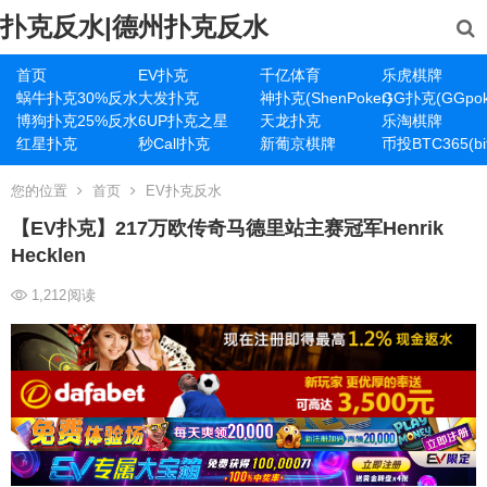
扑克反水|德州扑克反水
首页
EV扑克
千亿体育
乐虎棋牌
蜗牛扑克30%反水
大发扑克
神扑克(ShenPoker)
GG扑克(GGpok
博狗扑克25%反水
6UP扑克之星
天龙扑克
乐淘棋牌
红星扑克
秒Call扑克
新葡京棋牌
币投BTC365(bit
您的位置
首页
EV扑克反水
【EV扑克】217万欧传奇马德里站主赛冠军Henrik
Hecklen
1,212
阅读