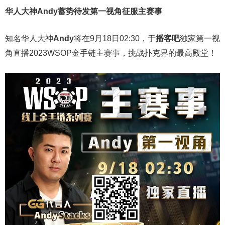
华人大神Andy蓄势待发第一视角征服主赛事
知名华人大神
Andy
将在9月18日02:30，于
播客吧
独家第一视
角直播2023WSOP金手链主赛事，挑战扑克界的最高殿堂！