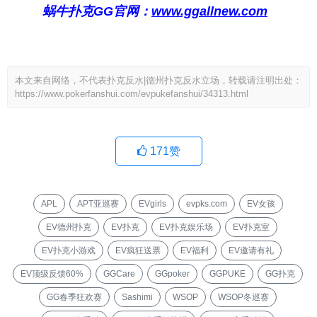
蜗牛扑克GG官网：
www.ggallnew.com
本文来自网络，不代表扑克反水|德州扑克反水立场，转载请注明出处：
https://www.pokerfanshui.com/evpukefanshui/34313.html
171
赞
APL
APT亚巡赛
EVgirls
evpks.com
EV女孩
EV德州扑克
EV扑克
EV扑克娱乐场
EV扑克室
EV扑克小游戏
EV疯狂送票
EV福利
EV邀请有礼
EV顶级反馈60%
GGCare
GGpoker
GGPUKE
GG扑克
GG春季狂欢赛
Sashimi
WSOP
WSOP冬巡赛