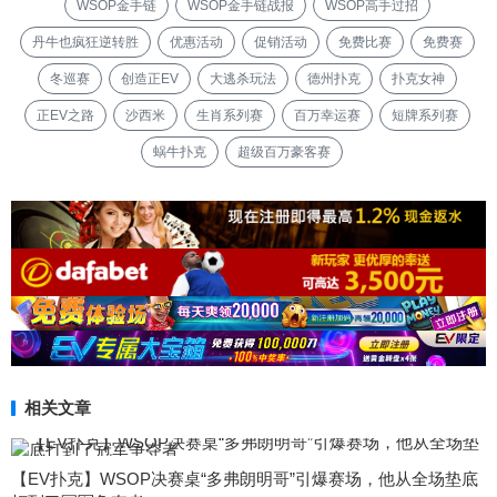
WSOP金手链
WSOP金手链战报
WSOP高手过招
丹牛也疯狂逆转胜
优惠活动
促销活动
免费比赛
免费赛
冬巡赛
创造正EV
大逃杀玩法
德州扑克
扑克女神
正EV之路
沙西米
生肖系列赛
百万幸运赛
短牌系列赛
蜗牛扑克
超级百万豪客赛
相关文章
【EV扑克】WSOP决赛桌“多弗朗明哥”引爆赛场，他从全场垫底