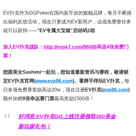
EV扑克作为GGPoker在国内新开设的旗舰品牌，每月不断推
出福利反馈活动，现在只要成为EV新用户，达成免费赛任务
就可以获得——
“EV专属大宝箱”启动码1组
加入EV扑克战队：
http://evpk7.com/96088
再送4张免费门
票！
想跟美女Sashimi一起玩，
想知道最新资讯与赛程，
敬请锁
定EV扑克官网(
www.evp86.com
)。
看牌手痒玩EV扑克，
每
日多场免费赛奖励高达20w，现在注册
EV扑克(
evp86.com
)
额外加赠
8张幸运赛门票
最高奖励1500倍！
好消息 EV扑克GG上线注册领取350美金
新玩家礼包！