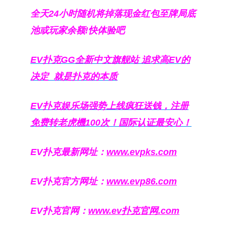
全天24小时随机将掉落现金红包至牌局底
池或玩家余额!快体验吧
EV扑克GG
全新中文旗舰站
追求高EV
的
决定
就是扑克的本质
EV扑克娱乐场强势上线疯狂送钱，注册
免费转老虎機100次！国际认证最安心！
EV扑克最新网址：
www.evpks.com
EV扑克官方网址：
www.evp86.com
EV扑克官网：
www.ev扑克官网.com