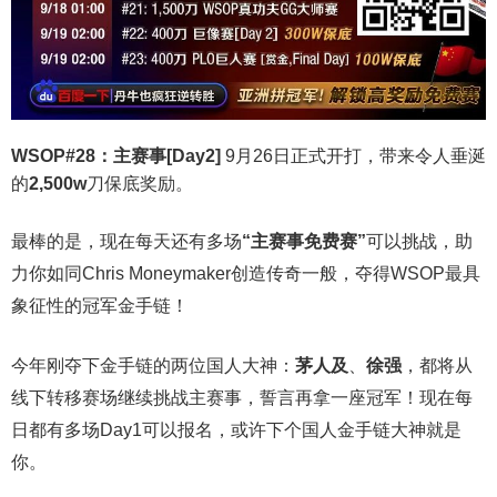
WSOP#28：主赛事[Day2]
9月26日正式开打，带来令人垂涎
的
2,500w
刀保底奖励。
最棒的是，现在每天还有多场
“主赛事免费赛”
可以挑战，助
力你如同Chris Moneymaker创造传奇一般，夺得WSOP最具
象征性的冠军金手链！
今年刚夺下金手链的两位国人大神：
茅人及
、
徐强
，都将从
线下转移赛场继续挑战主赛事，誓言再拿一座冠军！现在每
日都有多场Day1可以报名，或许下个国人金手链大神就是
你。