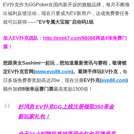
EV扑克作为GGPoker在国内新开设的旗舰品牌，每月不断推
出福利反馈活动，现在只要成为EV新用户，达成免费赛任务
就可以获得——
“EV专属大宝箱”启动码1组
加入EV扑克战队：
http://evpk7.com/96088
再送4张免费门
票！
想跟美女Sashimi一起玩，
想知道最新资讯与赛程，
敬请锁
定EV扑克官网(
www.evp86.com
)。
看牌手痒玩EV扑克，
每
日多场免费赛奖励高达20w，现在注册
EV扑克(
evp86.com
)
额外加赠
8张幸运赛门票
最高奖励1500倍！
好消息 EV扑克GG上线注册领取350美金
新玩家礼包！