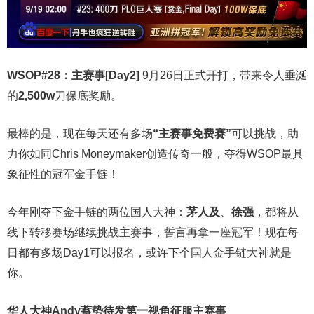
WSOP#28：主赛事[Day2]
9月26日正式开打，带来令人垂涎
的
2,500w
刀保底奖励。
最棒的是，现在每天还有多场
“主赛事免费赛”
可以挑战，助
力你如同Chris Moneymaker创造传奇一般，夺得WSOP最具
象征性的冠军金手链！
今年刚夺下金手链的两位国人大神：
茅人及
、
徐强
，都将从
线下转移赛场继续挑战主赛事，誓言再拿一座冠军！现在每
日都有多场Day1可以报名，或许下个国人金手链大神就是
你。
华人大神Andy蓄势待发第一视角征服主赛事