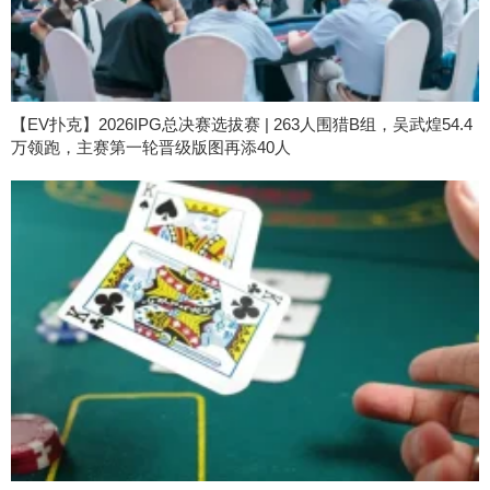
【EV扑克】2026IPG总决赛选拔赛 | 263人围猎B组，吴武煌54.4
万领跑，主赛第一轮晋级版图再添40人