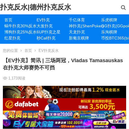
扑克反水|德州扑克反水
首页
EV扑克
千亿体育
乐虎棋牌
蜗牛扑克30%反水
大发扑克
神扑克(ShenPoker)
GG扑克(GGpok
博狗扑克25%反水
6UP扑克之星
天龙扑克
乐淘棋牌
红星扑克
秒Call扑克
新葡京棋牌
币投BTC365(bit
您的位置
首页
EV扑克反水
【EV扑克】简讯 | 三场两冠，Vladas Tamasauskas
在扑克大师赛势不可挡
1,173
阅读