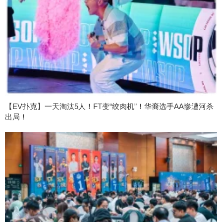
【EV扑克】一天淘汰5人！FT变“绞肉机”！华裔选手AA惨遭河杀
出局！