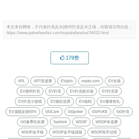
本文来自网络，不代表扑克反水|德州扑克反水立场，转载请注明出处：
https://www.pokerfanshui.com/evpukefanshui/34410.html
179
赞
APL
APT亚巡赛
EVgirls
evpks.com
EV女孩
EV德州扑克
EV扑克
EV扑克娱乐场
EV扑克室
EV扑克小游戏
EV疯狂送票
EV福利
EV邀请有礼
EV顶级反馈60%
GGCare
GGpoker
GGPUKE
GG扑克
GG春季狂欢赛
Sashimi
WSOP
WSOP冬巡赛
WSOP金手链
WSOP金手链战报
WSOP高手过招