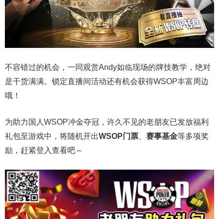
不容错过的机会，一同观赏Andy如临现场的牌技教学，绝对
是干货满满。锁定直播间活动还有机会获得WSOP丰富周边
哦！
为助力国人WSOP冲金夺冠，许久不见的老朋友已发放福利
礼包至游戏中，将随机开出
WSOP门票
、
赛事基金
等多项奖
励，赶紧登入查看吧～