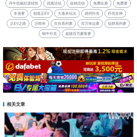
丹牛也疯狂逆转胜
优惠活动
促销活动
免费比赛
免费赛
冬巡赛
创造正EV
大逃杀玩法
德州扑克
扑克女神
正EV之路
沙西米
生肖系列赛
百万幸运赛
短牌系列赛
蜗牛扑克
超级百万豪客赛
相关文章