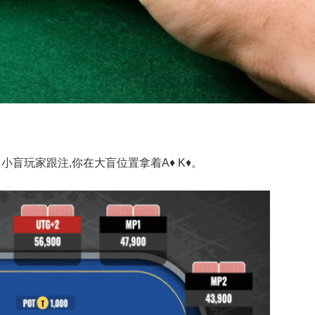
，小盲玩家跟注,你在大盲位置拿着A♦ K♦。