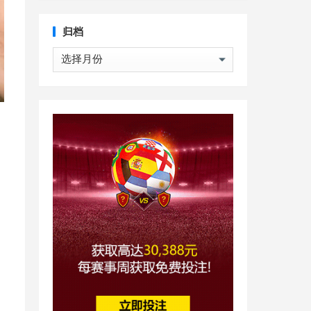
归档
归
档