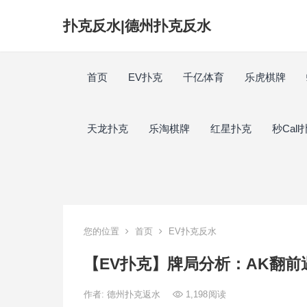
扑克反水|德州扑克反水
首页
EV扑克
千亿体育
乐虎棋牌
天龙扑克
乐淘棋牌
红星扑克
秒Call
您的位置
首页
EV扑克反水
【EV扑克】牌局分析：AK翻
作者:
德州扑克返水
1,198
阅读