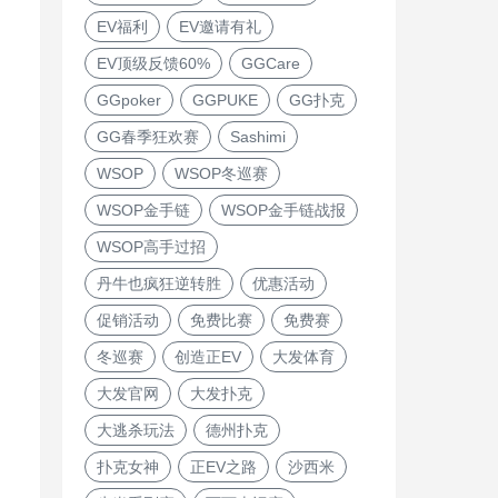
EV福利
EV邀请有礼
EV顶级反馈60%
GGCare
GGpoker
GGPUKE
GG扑克
GG春季狂欢赛
Sashimi
WSOP
WSOP冬巡赛
WSOP金手链
WSOP金手链战报
WSOP高手过招
丹牛也疯狂逆转胜
优惠活动
促销活动
免费比赛
免费赛
冬巡赛
创造正EV
大发体育
大发官网
大发扑克
大逃杀玩法
德州扑克
扑克女神
正EV之路
沙西米