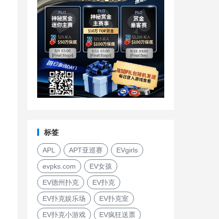
标签
APL
APT亚巡赛
EVgirls
evpks.com
EV女孩
EV德州扑克
EV扑克
的
EV扑克娱乐场
EV扑克室
EV扑克小游戏
EV疯狂送票