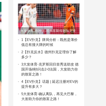
大发体育-欧国联-邓弗里斯传射加克波
破门，大发助力你的致富之路！
1
【EV扑克】牌局分析：既然是薄价
值总有撞大牌的时候
2
【扑克反水】德州扑克定理你了解
多少？
3
大发体育-克罗斯回归首秀送助攻 德
国开场8秒闪击2-0法国，大发助力你
的致富之路！
4
【EV扑克】话题 | 延迟注册对EV的
提升有多大？
5
大发体育-确认离队，再见大巴黎，
大发助力你的致富之路！