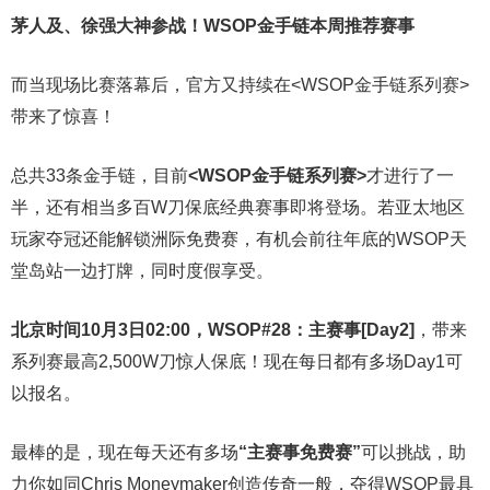
茅人及、徐强大神参战！WSOP金手链本周推荐赛事
而当现场比赛落幕后，官方又持续在<WSOP金手链系列赛>
带来了惊喜！
总共33条金手链，目前
<WSOP金手链系列赛>
才进行了一
半，还有相当多百W刀保底经典赛事即将登场。若亚太地区
玩家夺冠还能解锁洲际免费赛，有机会前往年底的WSOP天
堂岛站一边打牌，同时度假享受。
北京时间10月3日02:00，WSOP#28：主赛事[Day2]
，带来
系列赛最高2,500W刀惊人保底！现在每日都有多场Day1可
以报名。
最棒的是，现在每天还有多场
“主赛事免费赛”
可以挑战，助
力你如同Chris Moneymaker创造传奇一般，夺得WSOP最具