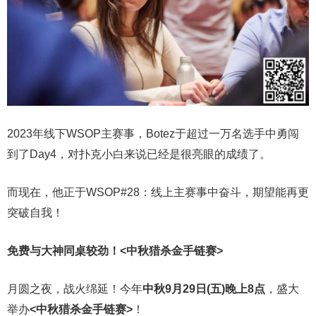
2023年线下WSOP主赛事，Botez于超过一万名选手中勇闯
到了Day4，对扑克小白来说已经是很亮眼的成绩了。
而现在，他正于WSOP#28：线上主赛事中奋斗，期望能再更
突破自我！
免费与大神同桌较劲！
<中秋猎杀金手链赛>
月圆之夜，战火绵延！今年
中秋9月29日(五)晚上8点
，盛大
举办
<中秋猎杀金手链赛>
！