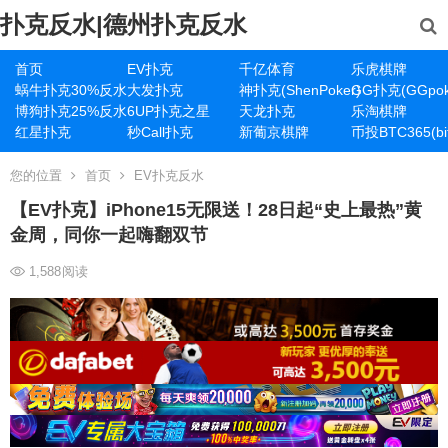
扑克反水|德州扑克反水
首页
EV扑克
千亿体育
乐虎棋牌
蜗牛扑克30%反水
大发扑克
神扑克(ShenPoker)
GG扑克(GGpok
博狗扑克25%反水
6UP扑克之星
天龙扑克
乐淘棋牌
红星扑克
秒Call扑克
新葡京棋牌
币投BTC365(bit
您的位置
首页
EV扑克反水
【EV扑克】iPhone15无限送！28日起“史上最热”黄
金周，同你一起嗨翻双节
1,588
阅读