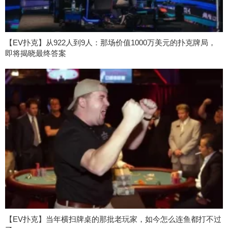
【EV扑克】从922人到9人：那场价值1000万美元的扑克牌局，
即将揭晓最终答案
【EV扑克】当年横扫牌桌的那批老玩家，如今怎么连鱼都打不过