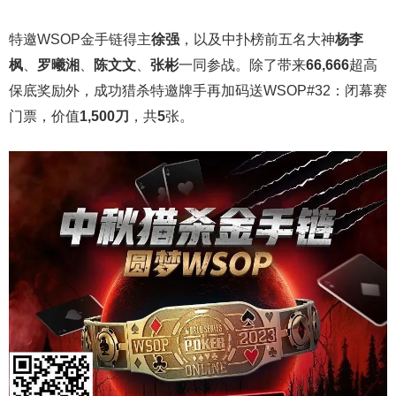
特邀WSOP金手链得主
徐强
，以及中扑榜前五名大神
杨李
枫
、
罗曦湘
、
陈文文
、
张彬
一同参战。除了带来
66,666
超高
保底奖励外，成功猎杀特邀牌手再加码送WSOP#32：闭幕赛
门票，价值
1,500刀
，共
5
张。