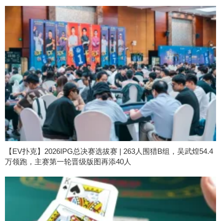
【EV扑克】2026IPG总决赛选拔赛 | 263人围猎B组，吴武煌54.4
万领跑，主赛第一轮晋级版图再添40人