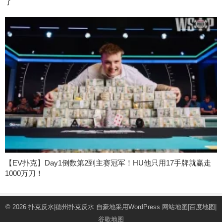
了
【EV扑克】Day1倒数第2到主赛冠军！HU他只用17手牌就赢走
1000万刀！
© 2026
扑克反水|德州扑克反水
自豪地采用WordPress
网站地图
|
百度地图
|
谷歌地图