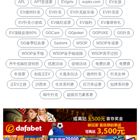
APL
APT亚巡赛
EVgirls
evpks.com
EV女孩
EV德州扑克
EV扑克
EV扑克娱乐场
EV扑克室
EV扑克小游戏
EV疯狂送票
EV福利
EV邀请有礼
EV顶级反馈60%
GGCare
GGpoker
GGPUKE
GG扑克
GG春季狂欢赛
Sashimi
WSOP
WSOP冬巡赛
WSOP金手链
WSOP金手链战报
WSOP高手过招
丹牛也疯狂逆转胜
优惠活动
促销活动
免费比赛
免费赛
冬巡赛
创造正EV
大逃杀玩法
德州扑克
扑克女神
正EV之路
沙西米
生肖系列赛
百万幸运赛
短牌系列赛
蜗牛扑克
超级百万豪客赛