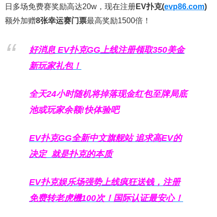
日多场免费赛奖励高达20w，现在注册
EV扑克(
evp86.com
)
额外加赠
8张幸运赛门票
最高奖励1500倍！
好消息 EV扑克GG上线注册领取350美金
新玩家礼包！
全天24小时随机将掉落现金红包至牌局底
池或玩家余额!快体验吧
EV扑克GG
全新中文旗舰站
追求高EV
的
决定
就是扑克的本质
EV扑克娱乐场强势上线疯狂送钱，注册
免费转老虎機100次！国际认证最安心！