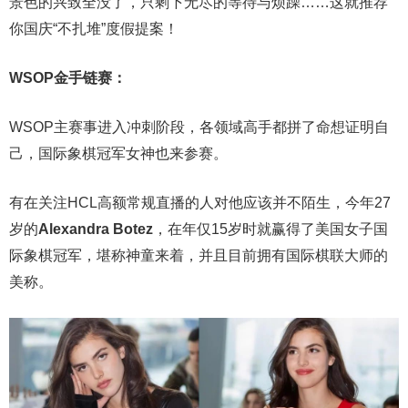
景色的兴致全没了，只剩下无尽的等待与烦躁……这就推荐
你国庆“不扎堆”度假提案！
WSOP金手链赛：
WSOP主赛事进入冲刺阶段，各领域高手都拼了命想证明自
己，国际象棋冠军女神也来参赛。
有在关注HCL高额常规直播的人对他应该并不陌生，今年27
岁的
Alexandra Botez
，在年仅15岁时就赢得了美国女子国
际象棋冠军，堪称神童来着，并且目前拥有国际棋联大师的
美称。