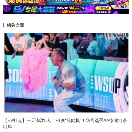
相关文章
【EV扑克】一天淘汰5人！FT变“绞肉机”！华裔选手AA惨遭河杀
出局！