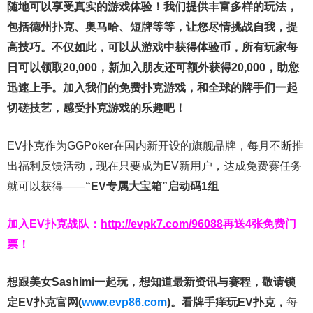
随地可以享受真实的游戏体验！我们提供丰富多样的玩法，
包括德州扑克、奥马哈、短牌等等，让您尽情挑战自我，提
高技巧。不仅如此，
可以从游戏中获得体验币，所有玩家每
日可以领取20,000，新加入朋友还可额外获得20,000，助您
迅速上手。
加入我们的免费扑克游戏，和全球的牌手们一起
切磋技艺，感受扑克游戏的乐趣吧！
EV扑克作为GGPoker在国内新开设的旗舰品牌，每月不断推
出福利反馈活动，现在只要成为EV新用户，达成免费赛任务
就可以获得——
“EV专属大宝箱”启动码1组
加入EV扑克战队：
http://evpk7.com/96088
再送4张免费门
票！
想跟美女Sashimi一起玩，
想知道最新资讯与赛程，
敬请锁
定EV扑克官网(
www.evp86.com
)。
看牌手痒玩EV扑克，
每